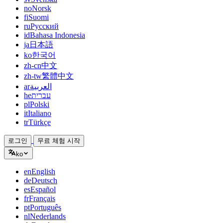
no
Norsk
fi
Suomi
ru
Русский
id
Bahasa Indonesia
ja
日本語
ko
한국어
zh-cn
中文
zh-tw
繁體中文
ar
العربية
he
עברית
pl
Polski
it
Italiano
tr
Türkçe
로그인
무료 체험 시작
ko
en
English
de
Deutsch
es
Español
fr
Français
pt
Português
nl
Nederlands