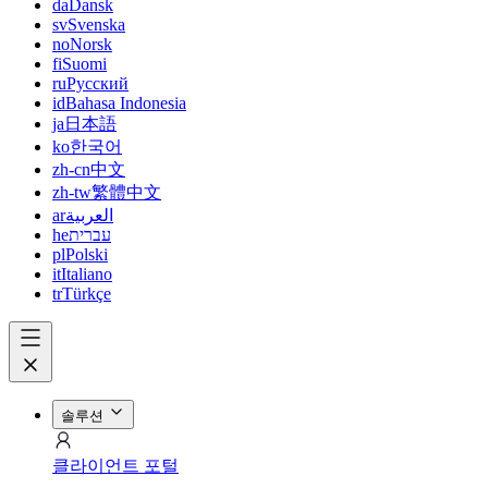
da
Dansk
sv
Svenska
no
Norsk
fi
Suomi
ru
Русский
id
Bahasa Indonesia
ja
日本語
ko
한국어
zh-cn
中文
zh-tw
繁體中文
ar
العربية
he
עברית
pl
Polski
it
Italiano
tr
Türkçe
솔루션
클라이언트 포털