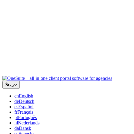
컨설팅
제안서, 프로젝트 추적, 청구를 통합하여 조언만큼 전문적으로
보이세요.
IT 서비스
수십 개의 SaaS 도구를 엮지 않고 티켓, 리테이너, 클라이언트
포털을 관리하세요.
ko
en
English
de
Deutsch
es
Español
fr
Français
pt
Português
nl
Nederlands
da
Dansk
sv
Svenska