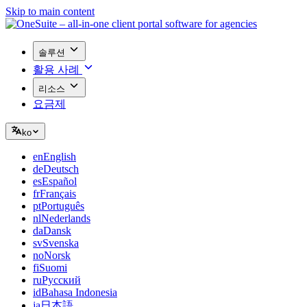
Skip to main content
솔루션
활용 사례
리소스
요금제
ko
en
English
de
Deutsch
es
Español
fr
Français
pt
Português
nl
Nederlands
da
Dansk
sv
Svenska
no
Norsk
fi
Suomi
ru
Русский
id
Bahasa Indonesia
ja
日本語