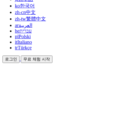
ko
한국어
zh-cn
中文
zh-tw
繁體中文
ar
العربية
he
עברית
pl
Polski
it
Italiano
tr
Türkçe
로그인
무료 체험 시작
문서
가이드와 도움말 문서
제휴
파트너가 되어 함께 수익을 올리세요
통합