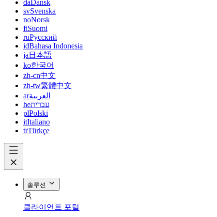
da
Dansk
sv
Svenska
no
Norsk
fi
Suomi
ru
Русский
id
Bahasa Indonesia
ja
日本語
ko
한국어
zh-cn
中文
zh-tw
繁體中文
ar
العربية
he
עברית
pl
Polski
it
Italiano
tr
Türkçe
솔루션
클라이언트 포털