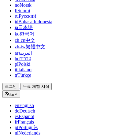
no
Norsk
fi
Suomi
ru
Русский
id
Bahasa Indonesia
ja
日本語
ko
한국어
zh-cn
中文
zh-tw
繁體中文
ar
العربية
he
עברית
pl
Polski
it
Italiano
tr
Türkçe
로그인
무료 체험 시작
ko
en
English
de
Deutsch
es
Español
fr
Français
pt
Português
nl
Nederlands