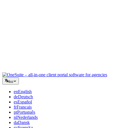
컨설팅
제안서, 프로젝트 추적, 청구를 통합하여 조언만큼 전문적으로
보이세요.
IT 서비스
수십 개의 SaaS 도구를 엮지 않고 티켓, 리테이너, 클라이언트
포털을 관리하세요.
ko
en
English
de
Deutsch
es
Español
fr
Français
pt
Português
nl
Nederlands
da
Dansk
sv
Svenska