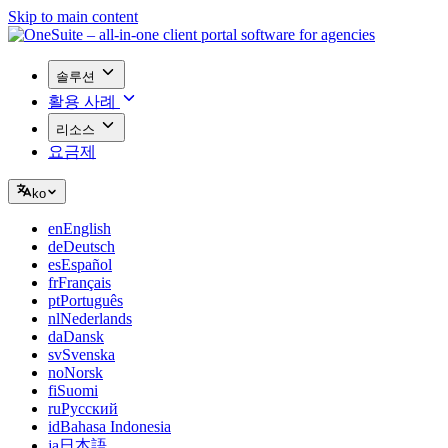
Skip to main content
솔루션
활용 사례
리소스
요금제
ko
en
English
de
Deutsch
es
Español
fr
Français
pt
Português
nl
Nederlands
da
Dansk
sv
Svenska
no
Norsk
fi
Suomi
ru
Русский
id
Bahasa Indonesia
ja
日本語