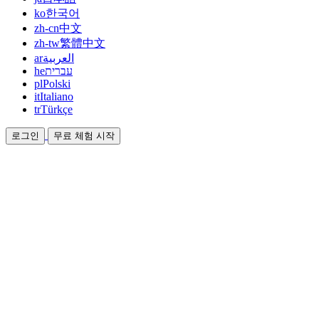
ko
한국어
zh-cn
中文
zh-tw
繁體中文
ar
العربية
he
עברית
pl
Polski
it
Italiano
tr
Türkçe
로그인
무료 체험 시작
문서
가이드와 도움말 문서
제휴
파트너가 되어 함께 수익을 올리세요
통합