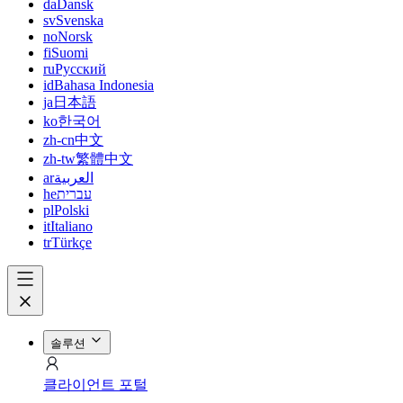
da
Dansk
sv
Svenska
no
Norsk
fi
Suomi
ru
Русский
id
Bahasa Indonesia
ja
日本語
ko
한국어
zh-cn
中文
zh-tw
繁體中文
ar
العربية
he
עברית
pl
Polski
it
Italiano
tr
Türkçe
솔루션
클라이언트 포털