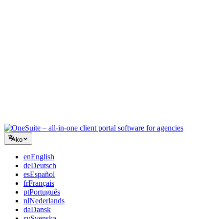
컨설팅
제안서, 프로젝트 추적, 청구를 통합하여 조언만큼 전문적으로
보이세요.
IT 서비스
수십 개의 SaaS 도구를 엮지 않고 티켓, 리테이너, 클라이언트
포털을 관리하세요.
ko
en
English
de
Deutsch
es
Español
fr
Français
pt
Português
nl
Nederlands
da
Dansk
sv
Svenska