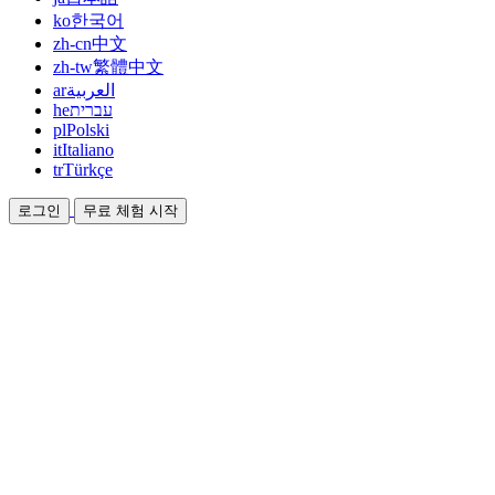
ko
한국어
zh-cn
中文
zh-tw
繁體中文
ar
العربية
he
עברית
pl
Polski
it
Italiano
tr
Türkçe
로그인
무료 체험 시작
문서
가이드와 도움말 문서
제휴
파트너가 되어 함께 수익을 올리세요
통합