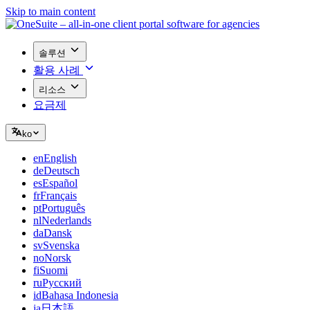
Skip to main content
솔루션
활용 사례
리소스
요금제
ko
en
English
de
Deutsch
es
Español
fr
Français
pt
Português
nl
Nederlands
da
Dansk
sv
Svenska
no
Norsk
fi
Suomi
ru
Русский
id
Bahasa Indonesia
ja
日本語