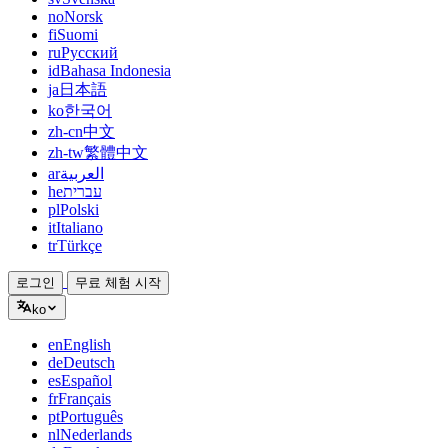
no
Norsk
fi
Suomi
ru
Русский
id
Bahasa Indonesia
ja
日本語
ko
한국어
zh-cn
中文
zh-tw
繁體中文
ar
العربية
he
עברית
pl
Polski
it
Italiano
tr
Türkçe
로그인
무료 체험 시작
ko
en
English
de
Deutsch
es
Español
fr
Français
pt
Português
nl
Nederlands