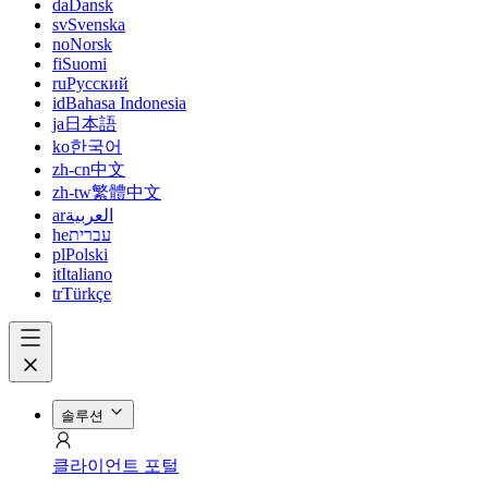
da
Dansk
sv
Svenska
no
Norsk
fi
Suomi
ru
Русский
id
Bahasa Indonesia
ja
日本語
ko
한국어
zh-cn
中文
zh-tw
繁體中文
ar
العربية
he
עברית
pl
Polski
it
Italiano
tr
Türkçe
솔루션
클라이언트 포털