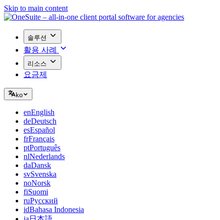
Skip to main content
솔루션
활용 사례
리소스
요금제
ko
en
English
de
Deutsch
es
Español
fr
Français
pt
Português
nl
Nederlands
da
Dansk
sv
Svenska
no
Norsk
fi
Suomi
ru
Русский
id
Bahasa Indonesia
ja
日本語