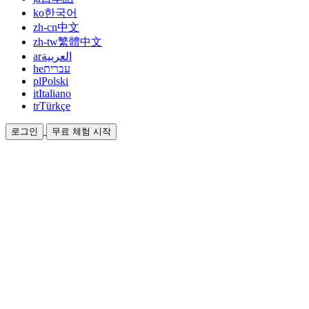
ko
한국어
zh-cn
中文
zh-tw
繁體中文
ar
العربية
he
עברית
pl
Polski
it
Italiano
tr
Türkçe
로그인
무료 체험 시작
문서
가이드와 도움말 문서
제휴
파트너가 되어 함께 수익을 올리세요
통합