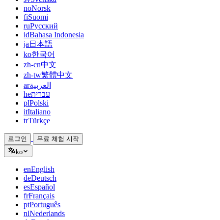
no
Norsk
fi
Suomi
ru
Русский
id
Bahasa Indonesia
ja
日本語
ko
한국어
zh-cn
中文
zh-tw
繁體中文
ar
العربية
he
עברית
pl
Polski
it
Italiano
tr
Türkçe
로그인
무료 체험 시작
ko
en
English
de
Deutsch
es
Español
fr
Français
pt
Português
nl
Nederlands