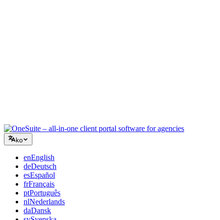
컨설팅
제안서, 프로젝트 추적, 청구를 통합하여 조언만큼 전문적으로
보이세요.
IT 서비스
수십 개의 SaaS 도구를 엮지 않고 티켓, 리테이너, 클라이언트
포털을 관리하세요.
ko
en
English
de
Deutsch
es
Español
fr
Français
pt
Português
nl
Nederlands
da
Dansk
sv
Svenska