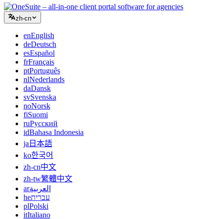
zh-cn
en
English
de
Deutsch
es
Español
fr
Français
pt
Português
nl
Nederlands
da
Dansk
sv
Svenska
no
Norsk
fi
Suomi
ru
Русский
id
Bahasa Indonesia
ja
日本語
ko
한국어
zh-cn
中文
zh-tw
繁體中文
ar
العربية
he
עברית
pl
Polski
it
Italiano