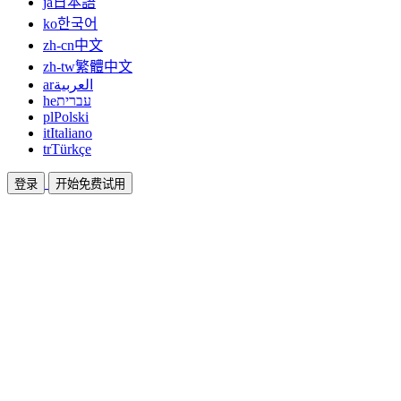
ja
日本語
ko
한국어
zh-cn
中文
zh-tw
繁體中文
ar
العربية
he
עברית
pl
Polski
it
Italiano
tr
Türkçe
登录
开始免费试用
文档
指南和帮助文档
联盟
合作共赢