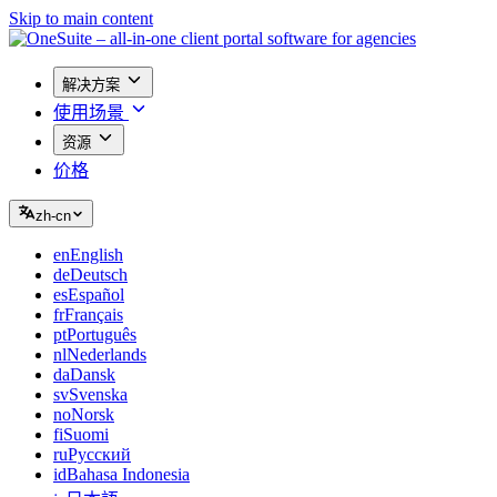
Skip to main content
解决方案
使用场景
资源
价格
zh-cn
en
English
de
Deutsch
es
Español
fr
Français
pt
Português
nl
Nederlands
da
Dansk
sv
Svenska
no
Norsk
fi
Suomi
ru
Русский
id
Bahasa Indonesia