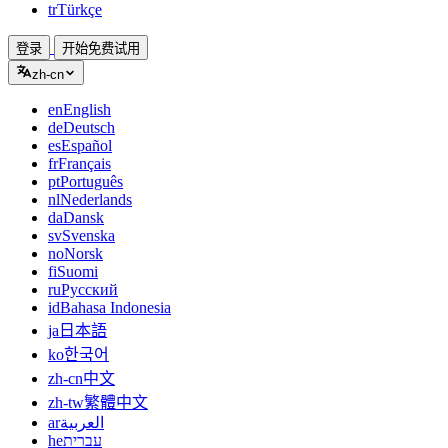
tr
Türkçe
登录
开始免费试用
zh-cn
en
English
de
Deutsch
es
Español
fr
Français
pt
Português
nl
Nederlands
da
Dansk
sv
Svenska
no
Norsk
fi
Suomi
ru
Русский
id
Bahasa Indonesia
ja
日本語
ko
한국어
zh-cn
中文
zh-tw
繁體中文
ar
العربية
he
עברית