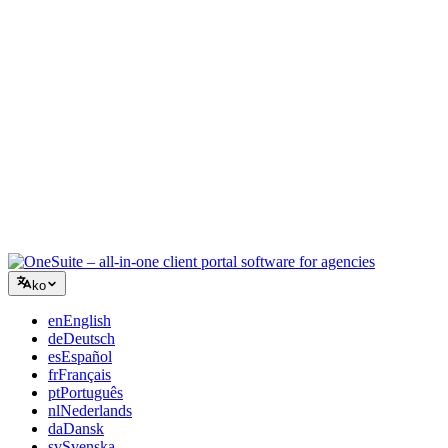
컨설팅
제안서, 프로젝트 추적, 청구를 통합하여 조언만큼 전문적으로
보이세요.
IT 서비스
수십 개의 SaaS 도구를 엮지 않고 티켓, 리테이너, 클라이언트
포털을 관리하세요.
ko
en
English
de
Deutsch
es
Español
fr
Français
pt
Português
nl
Nederlands
da
Dansk
sv
Svenska