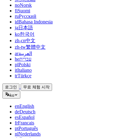
no
Norsk
fi
Suomi
ru
Русский
id
Bahasa Indonesia
ja
日本語
ko
한국어
zh-cn
中文
zh-tw
繁體中文
ar
العربية
he
עברית
pl
Polski
it
Italiano
tr
Türkçe
로그인
무료 체험 시작
ko
en
English
de
Deutsch
es
Español
fr
Français
pt
Português
nl
Nederlands