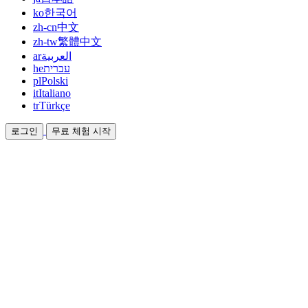
ko
한국어
zh-cn
中文
zh-tw
繁體中文
ar
العربية
he
עברית
pl
Polski
it
Italiano
tr
Türkçe
로그인
무료 체험 시작
문서
가이드와 도움말 문서
제휴
파트너가 되어 함께 수익을 올리세요
통합