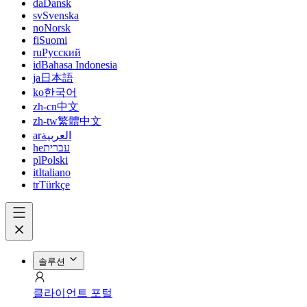
da
Dansk
sv
Svenska
no
Norsk
fi
Suomi
ru
Русский
id
Bahasa Indonesia
ja
日本語
ko
한국어
zh-cn
中文
zh-tw
繁體中文
ar
العربية
he
עברית
pl
Polski
it
Italiano
tr
Türkçe
솔루션
클라이언트 포털