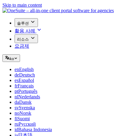
Skip to main content
솔루션
활용 사례
리소스
요금제
ko
en
English
de
Deutsch
es
Español
fr
Français
pt
Português
nl
Nederlands
da
Dansk
sv
Svenska
no
Norsk
fi
Suomi
ru
Русский
id
Bahasa Indonesia
ja
日本語