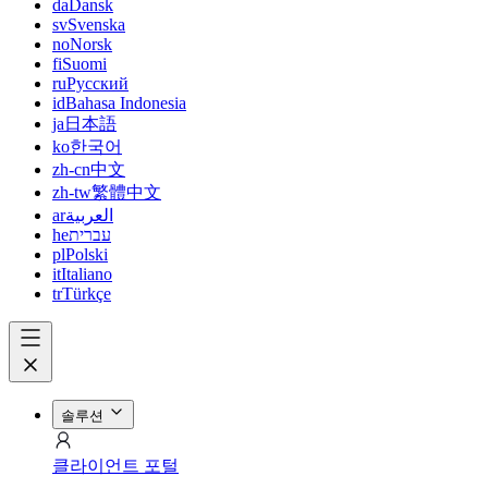
da
Dansk
sv
Svenska
no
Norsk
fi
Suomi
ru
Русский
id
Bahasa Indonesia
ja
日本語
ko
한국어
zh-cn
中文
zh-tw
繁體中文
ar
العربية
he
עברית
pl
Polski
it
Italiano
tr
Türkçe
솔루션
클라이언트 포털