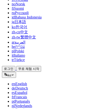
no
Norsk
fi
Suomi
ru
Русский
id
Bahasa Indonesia
ja
日本語
ko
한국어
zh-cn
中文
zh-tw
繁體中文
ar
العربية
he
עברית
pl
Polski
it
Italiano
tr
Türkçe
로그인
무료 체험 시작
ko
en
English
de
Deutsch
es
Español
fr
Français
pt
Português
nl
Nederlands