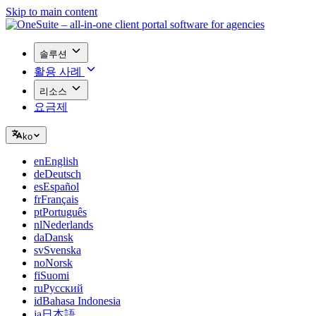
Skip to main content
솔루션
활용 사례
리소스
요금제
ko
en
English
de
Deutsch
es
Español
fr
Français
pt
Português
nl
Nederlands
da
Dansk
sv
Svenska
no
Norsk
fi
Suomi
ru
Русский
id
Bahasa Indonesia
ja
日本語