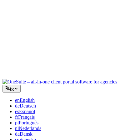
컨설팅
제안서, 프로젝트 추적, 청구를 통합하여 조언만큼 전문적으로
보이세요.
IT 서비스
수십 개의 SaaS 도구를 엮지 않고 티켓, 리테이너, 클라이언트
포털을 관리하세요.
ko
en
English
de
Deutsch
es
Español
fr
Français
pt
Português
nl
Nederlands
da
Dansk
sv
Svenska