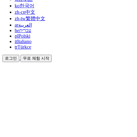
ko
한국어
zh-cn
中文
zh-tw
繁體中文
ar
العربية
he
עברית
pl
Polski
it
Italiano
tr
Türkçe
로그인
무료 체험 시작
문서
가이드와 도움말 문서
제휴
파트너가 되어 함께 수익을 올리세요
통합