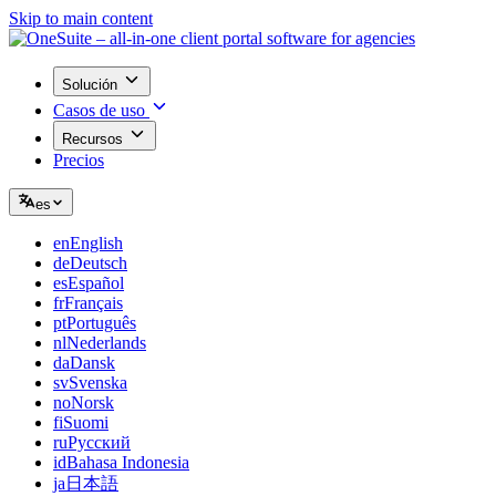
Skip to main content
Solución
Casos de uso
Recursos
Precios
es
en
English
de
Deutsch
es
Español
fr
Français
pt
Português
nl
Nederlands
da
Dansk
sv
Svenska
no
Norsk
fi
Suomi
ru
Русский
id
Bahasa Indonesia
ja
日本語