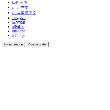
ko
한국어
zh-cn
中文
zh-tw
繁體中文
ar
العربية
he
עברית
pl
Polski
it
Italiano
tr
Türkçe
Iniciar sesión
Prueba gratis
Documentación
Guías y documentos de ayuda
Afiliados
Colabora y gana con nosotros
Integraciones