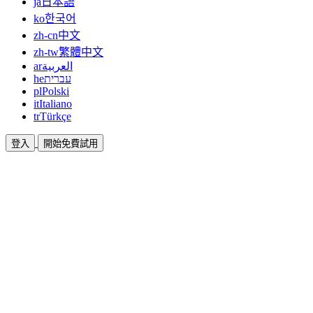
ja
日本語
ko
한국어
zh-cn
中文
zh-tw
繁體中文
ar
العربية
he
עברית
pl
Polski
it
Italiano
tr
Türkçe
登入
開始免費試用
文件
指南與說明文件
聯盟
合作共贏