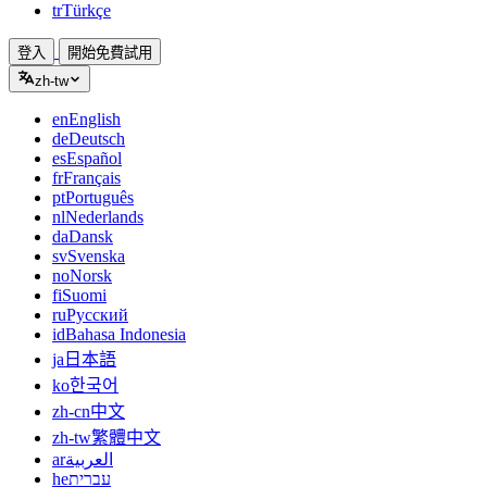
tr
Türkçe
登入
開始免費試用
zh-tw
en
English
de
Deutsch
es
Español
fr
Français
pt
Português
nl
Nederlands
da
Dansk
sv
Svenska
no
Norsk
fi
Suomi
ru
Русский
id
Bahasa Indonesia
ja
日本語
ko
한국어
zh-cn
中文
zh-tw
繁體中文
ar
العربية
he
עברית