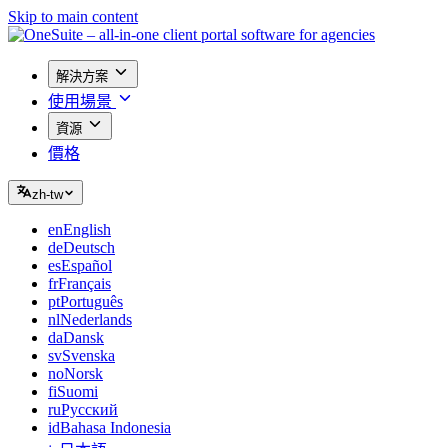
Skip to main content
解決方案
使用場景
資源
價格
zh-tw
en
English
de
Deutsch
es
Español
fr
Français
pt
Português
nl
Nederlands
da
Dansk
sv
Svenska
no
Norsk
fi
Suomi
ru
Русский
id
Bahasa Indonesia