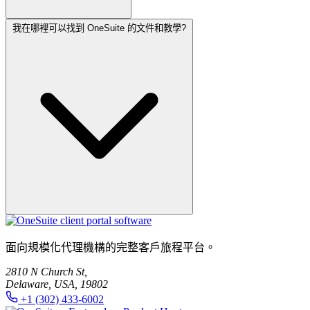
我在哪裡可以找到 OneSuite 的文件和教學?
是的，OneSuite 提供入門協助，幫助您設定工作區、邀請團隊
成員並配置客戶入口。
您可以透過 OneSuite 說明中心存取文件、設定指南、功能教
面向規模化代理機構的完整客戶旅程平台。
學和入門資源。
2810 N Church St,
Delaware, USA, 19802
+1 (302) 433-6002