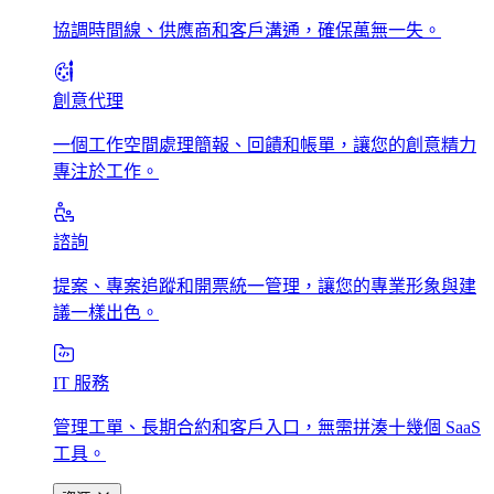
協調時間線、供應商和客戶溝通，確保萬無一失。
創意代理
一個工作空間處理簡報、回饋和帳單，讓您的創意精力
專注於工作。
諮詢
提案、專案追蹤和開票統一管理，讓您的專業形象與建
議一樣出色。
IT 服務
管理工單、長期合約和客戶入口，無需拼湊十幾個 SaaS
工具。