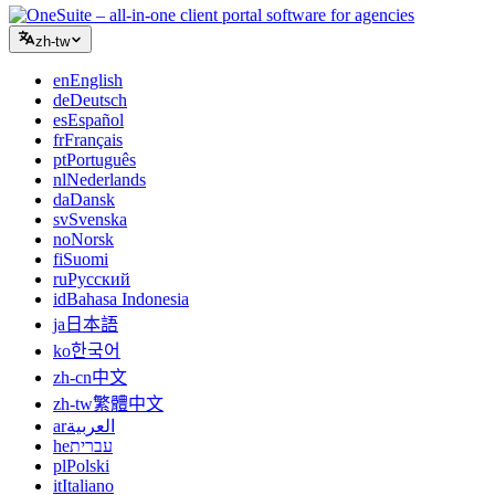
zh-tw
en
English
de
Deutsch
es
Español
fr
Français
pt
Português
nl
Nederlands
da
Dansk
sv
Svenska
no
Norsk
fi
Suomi
ru
Русский
id
Bahasa Indonesia
ja
日本語
ko
한국어
zh-cn
中文
zh-tw
繁體中文
ar
العربية
he
עברית
pl
Polski
it
Italiano