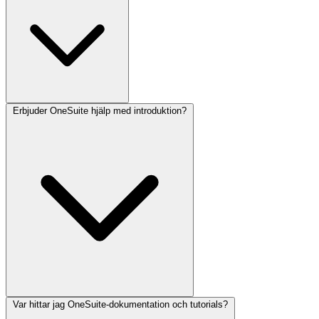
Erbjuder OneSuite hjälp med introduktion?
Ja, prioriterad support ingår i alla betalda OneSuite-planer.
Var hittar jag OneSuite-dokumentation och tutorials?
Ja, OneSuite erbjuder introduktionshjälp för att hjälpa dig sätta upp