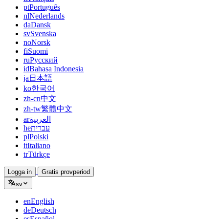
pt
Português
nl
Nederlands
da
Dansk
sv
Svenska
no
Norsk
fi
Suomi
ru
Русский
id
Bahasa Indonesia
ja
日本語
ko
한국어
zh-cn
中文
zh-tw
繁體中文
ar
العربية
he
עברית
pl
Polski
it
Italiano
tr
Türkçe
Logga in
Gratis provperiod
sv
en
English
de
Deutsch
es
Español