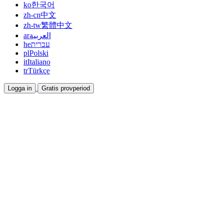
ko
한국어
zh-cn
中文
zh-tw
繁體中文
ar
العربية
he
עברית
pl
Polski
it
Italiano
tr
Türkçe
Logga in
Gratis provperiod
Dokumentation
Guider och hjälpdokument
Affiliate
Bli partner och tjäna tillsammans
Integrationer