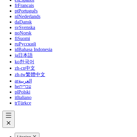
fr
Français
pt
Português
nl
Nederlands
da
Dansk
sv
Svenska
no
Norsk
fi
Suomi
ru
Русский
id
Bahasa Indonesia
ja
日本語
ko
한국어
zh-cn
中文
zh-tw
繁體中文
ar
العربية
he
עברית
pl
Polski
it
Italiano
tr
Türkçe