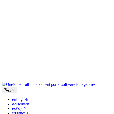
Kreativ byrå
En arbetsyta för briefer, feedback och fakturering så att din kreativa
energi stannar på arbetet.
Konsultverksamhet
Offerter, projektspårning och fakturering samlat så att du ser lika
professionell ut som dina råd.
IT-tjänster
Hantera ärenden, retainers och kundportaler utan att tejpa ihop ett
dussin SaaS-verktyg.
sv
en
English
de
Deutsch
es
Español
fr
Français