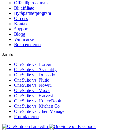
Offentlig roadmap
Bli affiliate
Byråpartnerprogram
Om oss
Kontakt
Support
Blogg
Varumärke
Boka en demo
Jämför
OneSuite vs. Bonsai
OneSuite vs. Assembly
OneSuite vs. Dubsado
OneSuite vs. Plutio
OneSuite vs. Flowlu
OneSuite vs. Moxie
OneSuite vs. Harvest
OneSuite vs. HoneyBook
OneSuite vs. Kitchen Co
OneSuite vs. ClientManager
Produktdemo