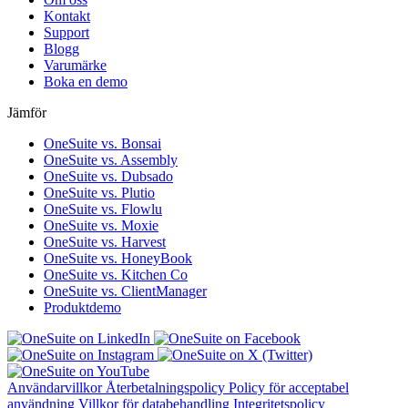
Kontakt
Support
Blogg
Varumärke
Boka en demo
Jämför
OneSuite vs. Bonsai
OneSuite vs. Assembly
OneSuite vs. Dubsado
OneSuite vs. Plutio
OneSuite vs. Flowlu
OneSuite vs. Moxie
OneSuite vs. Harvest
OneSuite vs. HoneyBook
OneSuite vs. Kitchen Co
OneSuite vs. ClientManager
Produktdemo
Användarvillkor
Återbetalningspolicy
Policy för acceptabel
användning
Villkor för databehandling
Integritetspolicy