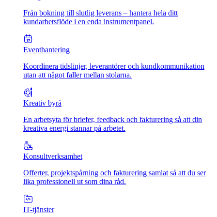
Från bokning till slutlig leverans – hantera hela ditt
kundarbetsflöde i en enda instrumentpanel.
Eventhantering
Koordinera tidslinjer, leverantörer och kundkommunikation
utan att något faller mellan stolarna.
Kreativ byrå
En arbetsyta för briefer, feedback och fakturering så att din
kreativa energi stannar på arbetet.
Konsultverksamhet
Offerter, projektspårning och fakturering samlat så att du ser
lika professionell ut som dina råd.
IT-tjänster