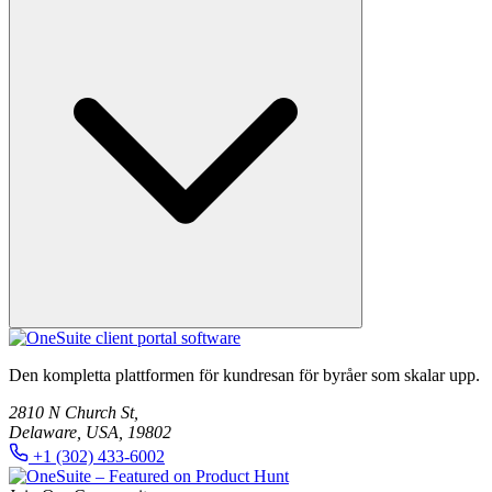
din arbetsyta, bjuda in teammedlemmar och konfigurera din
kundportal.
Du kan komma åt dokumentation, installationsguider,
funktionstutorials och introduktionsresurser via OneSuite Help
Den kompletta plattformen för kundresan för byråer som skalar upp.
Center.
2810 N Church St,
Delaware, USA, 19802
+1 (302) 433-6002