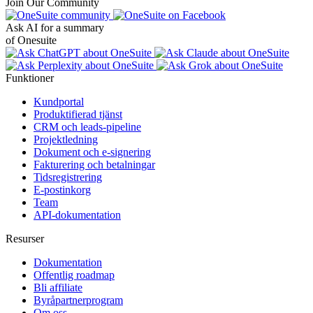
Join Our Community
Ask AI for a summary
of Onesuite
Funktioner
Kundportal
Produktifierad tjänst
CRM och leads-pipeline
Projektledning
Dokument och e-signering
Fakturering och betalningar
Tidsregistrering
E-postinkorg
Team
API-dokumentation
Resurser
Dokumentation
Offentlig roadmap
Bli affiliate
Byråpartnerprogram
Om oss