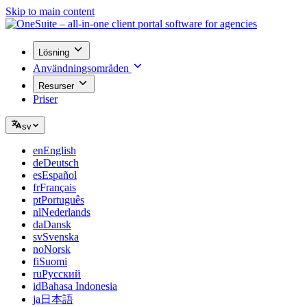
Skip to main content
Lösning
Användningsområden
Resurser
Priser
sv
en
English
de
Deutsch
es
Español
fr
Français
pt
Português
nl
Nederlands
da
Dansk
sv
Svenska
no
Norsk
fi
Suomi
ru
Русский
id
Bahasa Indonesia
ja
日本語