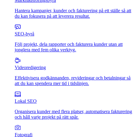
Marknadsföringsbyrå
Hantera kampanjer, kunder och fakturering på ett ställe så att
du kan fokusera på att leverera resultat.
SEO-byrå
Följ projekt, dela rapporter och fakturera kunder utan att
jonglera med fem olika verktyg.
Videoredigering
Effektivisera godkännanden, revideringar och betalningar så
att du kan spendera mer tid i tidslinjen.
Lokal SEO
Organisera kunder med flera platser, automatisera fakturering
och håll varje projekt på rätt spår.
Fotografi