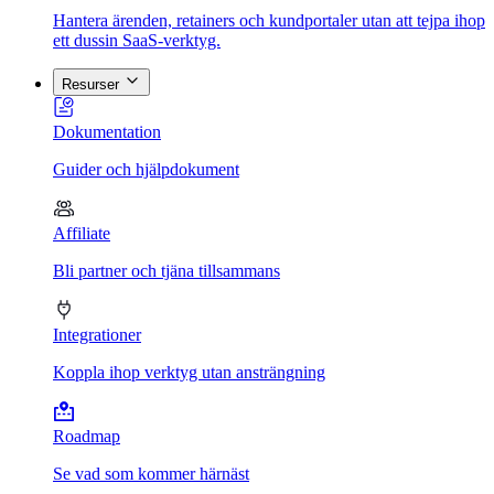
Hantera ärenden, retainers och kundportaler utan att tejpa ihop
ett dussin SaaS-verktyg.
Resurser
Dokumentation
Guider och hjälpdokument
Affiliate
Bli partner och tjäna tillsammans
Integrationer
Koppla ihop verktyg utan ansträngning
Roadmap
Se vad som kommer härnäst