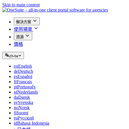
Skip to main content
解決方案
使用場景
資源
價格
zh-tw
en
English
de
Deutsch
es
Español
fr
Français
pt
Português
nl
Nederlands
da
Dansk
sv
Svenska
no
Norsk
fi
Suomi
ru
Русский
id
Bahasa Indonesia