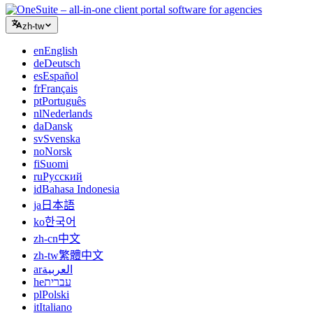
zh-tw
en
English
de
Deutsch
es
Español
fr
Français
pt
Português
nl
Nederlands
da
Dansk
sv
Svenska
no
Norsk
fi
Suomi
ru
Русский
id
Bahasa Indonesia
ja
日本語
ko
한국어
zh-cn
中文
zh-tw
繁體中文
ar
العربية
he
עברית
pl
Polski
it
Italiano