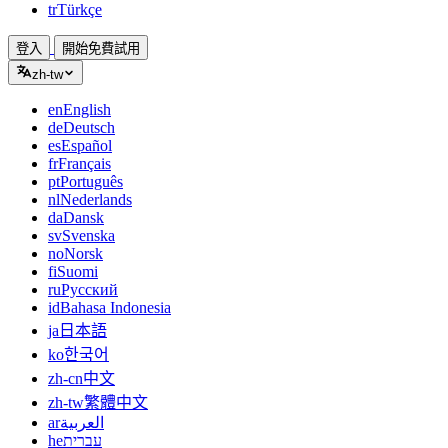
tr
Türkçe
登入
開始免費試用
zh-tw
en
English
de
Deutsch
es
Español
fr
Français
pt
Português
nl
Nederlands
da
Dansk
sv
Svenska
no
Norsk
fi
Suomi
ru
Русский
id
Bahasa Indonesia
ja
日本語
ko
한국어
zh-cn
中文
zh-tw
繁體中文
ar
العربية
he
עברית