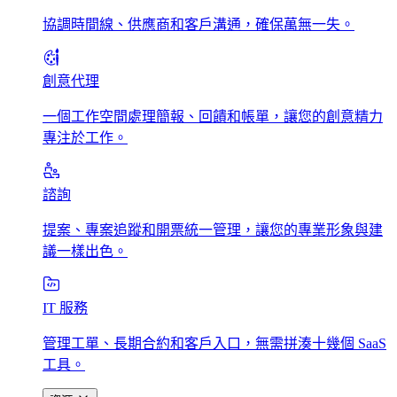
協調時間線、供應商和客戶溝通，確保萬無一失。
創意代理
一個工作空間處理簡報、回饋和帳單，讓您的創意精力
專注於工作。
諮詢
提案、專案追蹤和開票統一管理，讓您的專業形象與建
議一樣出色。
IT 服務
管理工單、長期合約和客戶入口，無需拼湊十幾個 SaaS
工具。