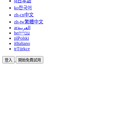
ja
日本語
ko
한국어
zh-cn
中文
zh-tw
繁體中文
ar
العربية
he
עברית
pl
Polski
it
Italiano
tr
Türkçe
登入
開始免費試用
文件
指南與說明文件
聯盟
合作共贏