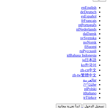
en
English
de
Deutsch
es
Español
fr
Français
pt
Português
nl
Nederlands
da
Dansk
sv
Svenska
no
Norsk
fi
Suomi
ru
Русский
id
Bahasa Indonesia
ja
日本語
ko
한국어
zh-cn
中文
zh-tw
繁體中文
ar
العربية
he
עברית
pl
Polski
it
Italiano
tr
Türkçe
تسجيل الدخول
ابدأ تجربة مجانية