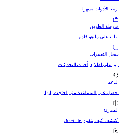
اربط الأدوات بسهولة
خارطة الطريق
اطلع على ما هو قادم
سجل التغييرات
ابقَ على اطلاع بأحدث التحديثات
الدعم
احصل على المساعدة متى احتجت إليها.
المقارنة
اكتشف كيف يتفوق OneSuite