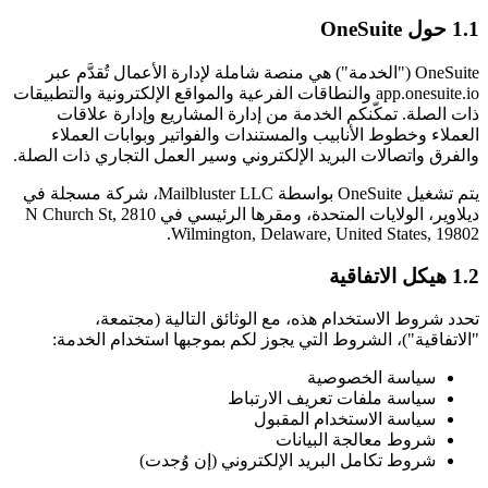
1.1 حول OneSuite
OneSuite ("الخدمة") هي منصة شاملة لإدارة الأعمال تُقدَّم عبر
app.onesuite.io والنطاقات الفرعية والمواقع الإلكترونية والتطبيقات
ذات الصلة. تمكّنكم الخدمة من إدارة المشاريع وإدارة علاقات
العملاء وخطوط الأنابيب والمستندات والفواتير وبوابات العملاء
والفرق واتصالات البريد الإلكتروني وسير العمل التجاري ذات الصلة.
يتم تشغيل OneSuite بواسطة Mailbluster LLC، شركة مسجلة في
ديلاوير، الولايات المتحدة، ومقرها الرئيسي في 2810 N Church St,
Wilmington, Delaware, United States, 19802.
1.2 هيكل الاتفاقية
تحدد شروط الاستخدام هذه، مع الوثائق التالية (مجتمعة،
"الاتفاقية")، الشروط التي يجوز لكم بموجبها استخدام الخدمة:
سياسة الخصوصية
سياسة ملفات تعريف الارتباط
سياسة الاستخدام المقبول
شروط معالجة البيانات
شروط تكامل البريد الإلكتروني (إن وُجدت)