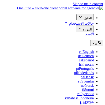
Skip to main content
الحلول
حالات الاستخدام
الموارد
الأسعار
ar
en
English
de
Deutsch
es
Español
fr
Français
pt
Português
nl
Nederlands
da
Dansk
sv
Svenska
no
Norsk
fi
Suomi
ru
Русский
id
Bahasa Indonesia
ja
日本語