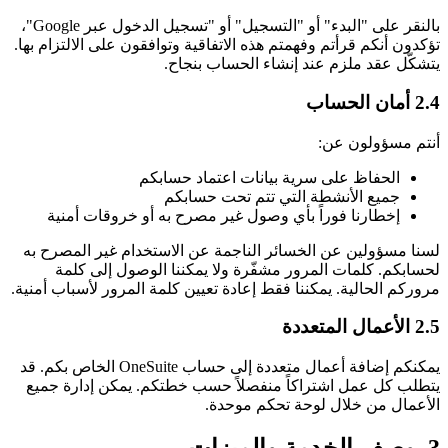
بالنقر على "البدء" أو "التسجيل" أو "تسجيل الدخول عبر Google"،
تؤكدون أنكم قرأتم وفهمتم هذه الاتفاقية وتوافقون على الالتزام بها.
يتشكّل عقد ملزم عند إنشاء الحساب بنجاح.
2.4 أمان الحساب
أنتم مسؤولون عن:
الحفاظ على سرية بيانات اعتماد حسابكم
جميع الأنشطة التي تتم تحت حسابكم
إخطارنا فوراً بأي وصول غير مصرح به أو خروقات أمنية
لسنا مسؤولين عن الخسائر الناجمة عن الاستخدام غير المصرح به
لحسابكم. كلمات المرور مشفّرة ولا يمكننا الوصول إلى كلمة
مروركم الحالية. يمكننا فقط إعادة تعيين كلمة المرور لأسباب أمنية.
2.5 الأعمال المتعددة
يمكنكم إضافة أعمال متعددة إلى حساب OneSuite الخاص بكم. قد
يتطلب كل عمل اشتراكاً منفصلاً حسب خطتكم. يمكن إدارة جميع
الأعمال من خلال لوحة تحكم موحدة.