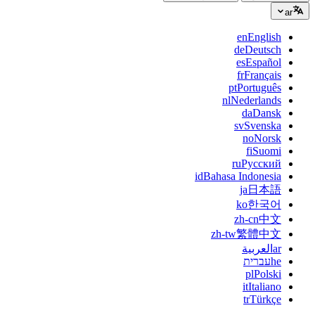
ar
en
English
de
Deutsch
es
Español
fr
Français
pt
Português
nl
Nederlands
da
Dansk
sv
Svenska
no
Norsk
fi
Suomi
ru
Русский
id
Bahasa Indonesia
ja
日本語
ko
한국어
zh-cn
中文
zh-tw
繁體中文
ar
العربية
he
עברית
pl
Polski
it
Italiano
tr
Türkçe