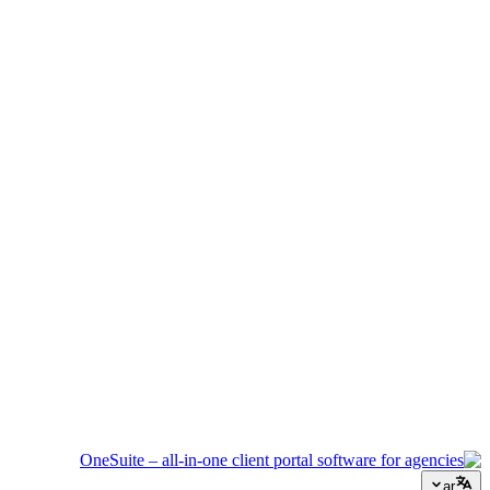
إدارة الفعاليات
نسّق الجداول الزمنية والموردين وتواصل العملاء دون أن يفلت أي
شيء.
وكالة إبداعية
مساحة عمل واحدة للملخصات والملاحظات والفوترة حتى تبقى
طاقتك الإبداعية موجهة للعمل.
الاستشارات
العروض وتتبع المشاريع والفوترة موحدة لتبدو احترافياً كنصائحك.
خدمات تكنولوجيا المعلومات
أدر التذاكر والاشتراكات وبوابات العملاء دون ربط عشرات أدوات
SaaS ببعضها.
ar