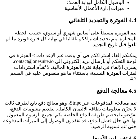
الوصول الكامل لبوابة العملاء
ميزات إدارة الأعمال الأساسية
4.4 الفوترة والتجديد التلقائي
تتم الفوترة مسبقاً على أساس شهري أو سنوي، حسب الخطة
المختارة. يتم تجديد اشتراككم تلقائياً في نهاية كل فترة فوترة ما لم
تلغوا قبل تاريخ التجديد.
يمكنكم إلغاء اشتراككم في أي وقت عبر الإعدادات > الفوترة في
لوحة التحكم أو بإرسال بريد إلكتروني إلى
contact@onesuite.io
.
يسري الإلغاء في نهاية فترة الفوترة الحالية. لا تُقدَّم استردادات
لفترات الفوترة النسبية، باستثناء ما هو منصوص عليه في القسم
4.7.
4.5 معالجة الدفع
تتم معالجة المدفوعات عبر Stripe، وهو معالج دفع تابع لطرف ثالث.
لا نخزّن معلومات بطاقة الائتمان الكاملة. بتقديم معلومات الدفع،
تفوّضوننا بخصم طريقة الدفع الخاصة بكم لجميع الرسوم المعمول
بها. في حال فشل الدفع، قد تفقدون الوصول إلى الميزات المدفوعة
حتى تتم تسوية الرصيد.
4.6 تغييرات الأسعار