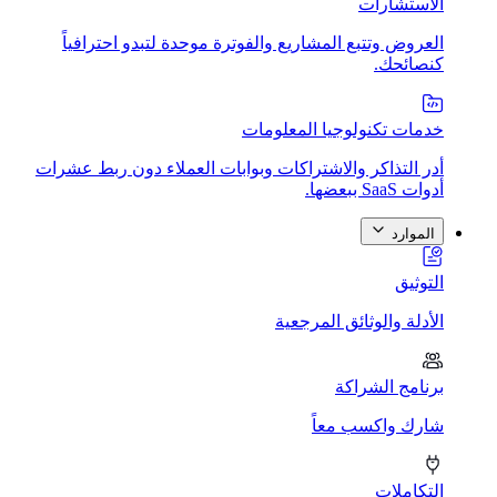
الاستشارات
العروض وتتبع المشاريع والفوترة موحدة لتبدو احترافياً
كنصائحك.
خدمات تكنولوجيا المعلومات
أدر التذاكر والاشتراكات وبوابات العملاء دون ربط عشرات
أدوات SaaS ببعضها.
الموارد
التوثيق
الأدلة والوثائق المرجعية
برنامج الشراكة
شارك واكسب معاً
التكاملات