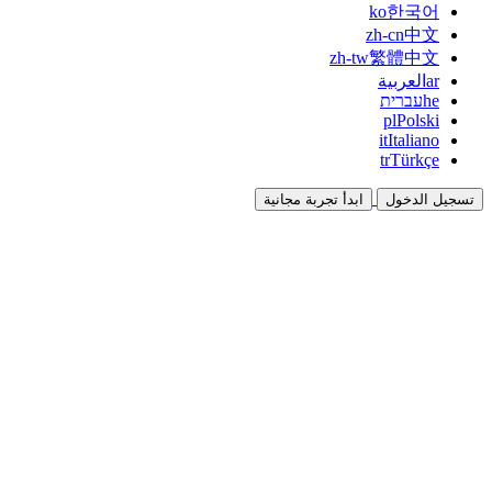
ko
한국어
zh-cn
中文
zh-tw
繁體中文
ar
العربية
he
עברית
pl
Polski
it
Italiano
tr
Türkçe
تسجيل الدخول
ابدأ تجربة مجانية
التوثيق
الأدلة والوثائق المرجعية
برنامج الشراكة
شارك واكسب معاً
التكاملات