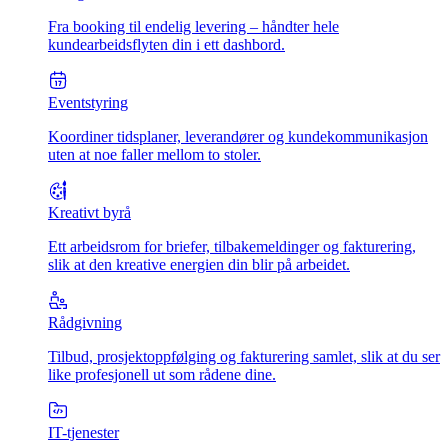
Fra booking til endelig levering – håndter hele
kundearbeidsflyten din i ett dashbord.
Eventstyring
Koordiner tidsplaner, leverandører og kundekommunikasjon
uten at noe faller mellom to stoler.
Kreativt byrå
Ett arbeidsrom for briefer, tilbakemeldinger og fakturering,
slik at den kreative energien din blir på arbeidet.
Rådgivning
Tilbud, prosjektoppfølging og fakturering samlet, slik at du ser
like profesjonell ut som rådene dine.
IT-tjenester