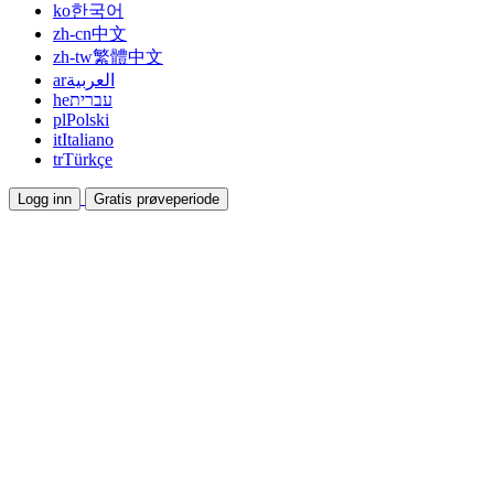
ko
한국어
zh-cn
中文
zh-tw
繁體中文
ar
العربية
he
עברית
pl
Polski
it
Italiano
tr
Türkçe
Logg inn
Gratis prøveperiode
Dokumentasjon
Veiledninger og hjelpedokumenter
Affiliate
Bli partner og tjen sammen
Integrasjoner