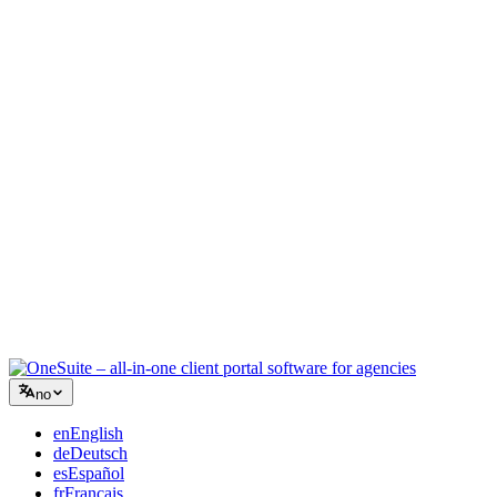
Kreativt byrå
Ett arbeidsrom for briefer, tilbakemeldinger og fakturering, slik at
den kreative energien din blir på arbeidet.
Rådgivning
Tilbud, prosjektoppfølging og fakturering samlet, slik at du ser like
profesjonell ut som rådene dine.
IT-tjenester
Håndter saker, retainere og kundeportaler uten å lappe sammen et
dusin SaaS-verktøy.
no
en
English
de
Deutsch
es
Español
fr
Français