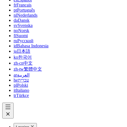
fr
Français
pt
Português
nl
Nederlands
da
Dansk
sv
Svenska
no
Norsk
fi
Suomi
ru
Русский
id
Bahasa Indonesia
ja
日本語
ko
한국어
zh-cn
中文
zh-tw
繁體中文
ar
العربية
he
עברית
pl
Polski
it
Italiano
tr
Türkçe