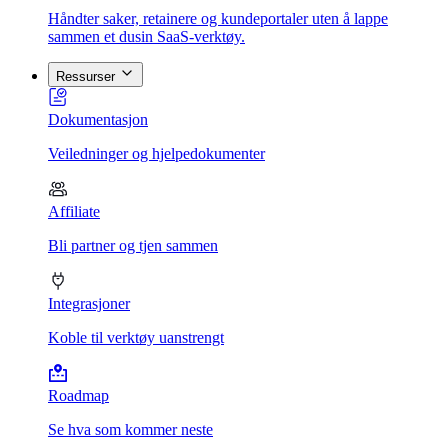
Håndter saker, retainere og kundeportaler uten å lappe
sammen et dusin SaaS-verktøy.
Ressurser
Dokumentasjon
Veiledninger og hjelpedokumenter
Affiliate
Bli partner og tjen sammen
Integrasjoner
Koble til verktøy uanstrengt
Roadmap
Se hva som kommer neste