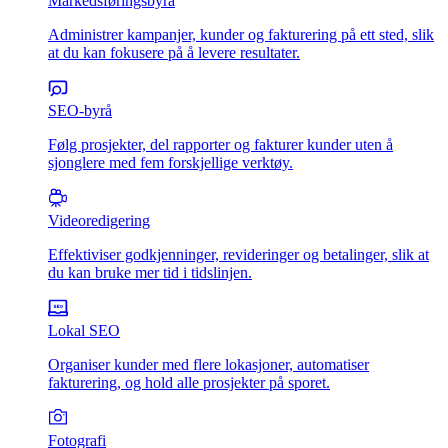
Markedsføringsbyrå
Administrer kampanjer, kunder og fakturering på ett sted, slik
at du kan fokusere på å levere resultater.
SEO-byrå
Følg prosjekter, del rapporter og fakturer kunder uten å
sjonglere med fem forskjellige verktøy.
Videoredigering
Effektiviser godkjenninger, revideringer og betalinger, slik at
du kan bruke mer tid i tidslinjen.
Lokal SEO
Organiser kunder med flere lokasjoner, automatiser
fakturering, og hold alle prosjekter på sporet.
Fotografi