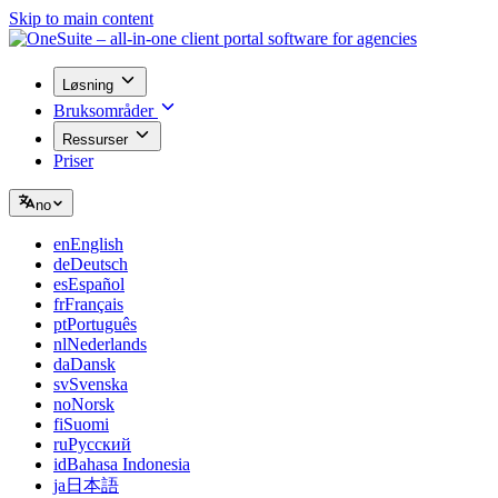
Skip to main content
Løsning
Bruksområder
Ressurser
Priser
no
en
English
de
Deutsch
es
Español
fr
Français
pt
Português
nl
Nederlands
da
Dansk
sv
Svenska
no
Norsk
fi
Suomi
ru
Русский
id
Bahasa Indonesia
ja
日本語