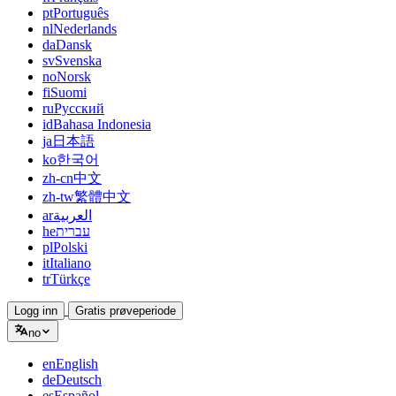
pt
Português
nl
Nederlands
da
Dansk
sv
Svenska
no
Norsk
fi
Suomi
ru
Русский
id
Bahasa Indonesia
ja
日本語
ko
한국어
zh-cn
中文
zh-tw
繁體中文
ar
العربية
he
עברית
pl
Polski
it
Italiano
tr
Türkçe
Logg inn
Gratis prøveperiode
no
en
English
de
Deutsch
es
Español