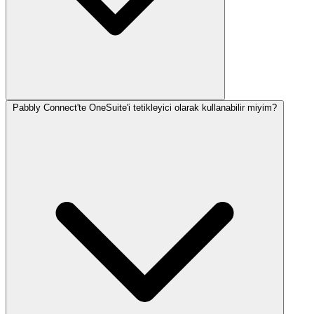
Pabbly Connect'te OneSuite'i tetikleyici olarak kullanabilir miyim?
Pabbly Connect, OneSuite'i 2000'den fazla uygulamaya
baglamaniza olanak taniyan bir otomasyon aracidir. Bu
entegrasyonla, diger uygulamalardan gelen tetikleyicilere dayanarak
OneSuite icindeki eylemleri (potansiyel musteri, proje veya fatura
olusturma gibi) manuel veri girisi yapmadan otomatiklestirebilirsiniz.