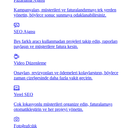
Pazarlama Ajansı
Kampanyaları, müşterileri ve faturalandırmayı tek yerden
yönetin, böylece sonuç sunmaya odaklanabilirsiniz.
SEO Ajansı
Beş farklı aracı kullanmadan projeleri takip edin, raporları
paylaşın ve müşterilere fatura kesin.
Video Düzenleme
Onayları, revizyonları ve ödemeleri kolaylarştırın, böylece
zaman çizelgesinde daha fazla vakit geçirin.
Yerel SEO
Çok lokasyonlu müşterileri organize edin, faturalamayı
otomatikleştirin ve her projeyi yönetin.
Fotoğrafçılık