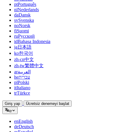
pt
Português
nl
Nederlands
da
Dansk
sv
Svenska
no
Norsk
fi
Suomi
ru
Русский
id
Bahasa Indonesia
ja
日本語
ko
한국어
zh-cn
中文
zh-tw
繁體中文
ar
العربية
he
עברית
pl
Polski
it
Italiano
tr
Türkçe
Giriş yap
Ücretsiz denemeyi başlat
tr
en
English
de
Deutsch
es
Español