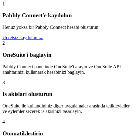
1
Pabbly Connect'e kaydolun
Henuz yoksa bir Pabbly Connect hesabi olusturun.
Ucretsiz kaydolun →
2
OneSuite'i baglayin
Pabbly Connect panelinde OneSuite'i arayin ve OneSuite API
anahtarinizi kullanarak hesabinizi baglayin.
3
Is akislari olusturun
OneSuite ile kullandiginiz diger uygulamalar arasinda tetikleyiciler
ve eylemler secerek is akisinizi tasarlayin.
4
Otomatiklestirin