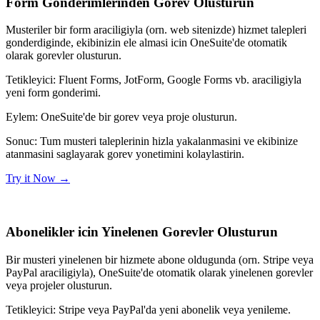
Form Gonderimlerinden Gorev Olusturun
Musteriler bir form araciligiyla (orn. web sitenizde) hizmet talepleri
gonderdiginde, ekibinizin ele almasi icin OneSuite'de otomatik
olarak gorevler olusturun.
Tetikleyici:
Fluent Forms, JotForm, Google Forms vb. araciligiyla
yeni form gonderimi.
Eylem:
OneSuite'de bir gorev veya proje olusturun.
Sonuc:
Tum musteri taleplerinin hizla yakalanmasini ve ekibinize
atanmasini saglayarak gorev yonetimini kolaylastirin.
Try it Now
→
Abonelikler icin Yinelenen Gorevler Olusturun
Bir musteri yinelenen bir hizmete abone oldugunda (orn. Stripe veya
PayPal araciligiyla), OneSuite'de otomatik olarak yinelenen gorevler
veya projeler olusturun.
Tetikleyici:
Stripe veya PayPal'da yeni abonelik veya yenileme.