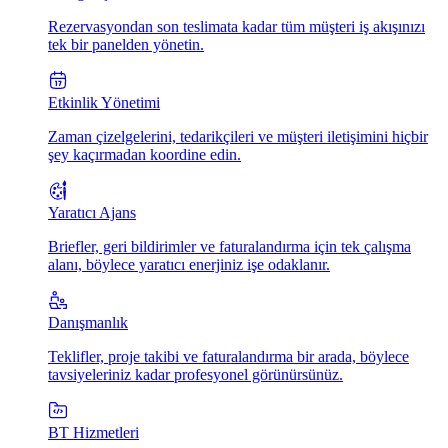
Rezervasyondan son teslimata kadar tüm müşteri iş akışınızı
tek bir panelden yönetin.
Etkinlik Yönetimi
Zaman çizelgelerini, tedarikçileri ve müşteri iletişimini hiçbir
şey kaçırmadan koordine edin.
Yaratıcı Ajans
Briefler, geri bildirimler ve faturalandırma için tek çalışma
alanı, böylece yaratıcı enerjiniz işe odaklanır.
Danışmanlık
Teklifler, proje takibi ve faturalandırma bir arada, böylece
tavsiyeleriniz kadar profesyonel görünürsünüz.
BT Hizmetleri