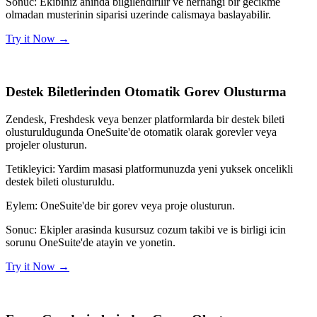
Sonuc:
Ekibiniz aninda bilgilendirilir ve herhangi bir gecikme
olmadan musterinin siparisi uzerinde calismaya baslayabilir.
Try it Now
→
Destek Biletlerinden Otomatik Gorev Olusturma
Zendesk, Freshdesk veya benzer platformlarda bir destek bileti
olusturuldugunda OneSuite'de otomatik olarak gorevler veya
projeler olusturun.
Tetikleyici:
Yardim masasi platformunuzda yeni yuksek oncelikli
destek bileti olusturuldu.
Eylem:
OneSuite'de bir gorev veya proje olusturun.
Sonuc:
Ekipler arasinda kusursuz cozum takibi ve is birligi icin
sorunu OneSuite'de atayin ve yonetin.
Try it Now
→