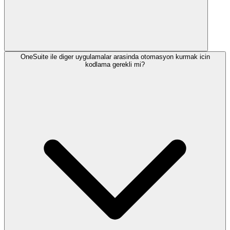
OneSuite ile diger uygulamalar arasinda otomasyon kurmak icin
Hayir, OneSuite su anda yalnizca eylemleri destekler, tetikleyicileri
kodlama gerekli mi?
degil. Bu, diger araclardan gelen tetikleyicilere dayanarak
OneSuite'de potansiyel musteri, gorev veya fatura olusturma gibi
eylemler gerceklestirebileceginiz, ancak dogrudan OneSuite'den
otomasyon tetikleyemeyeceginiz anlamina gelir.