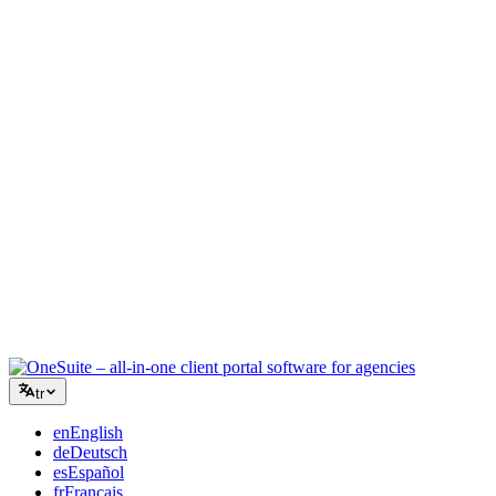
Yaratıcı Ajans
Briefler, geri bildirimler ve faturalandırma için tek çalışma alanı,
böylece yaratıcı enerjiniz işe odaklanır.
Danışmanlık
Teklifler, proje takibi ve faturalandırma bir arada, böylece
tavsiyeleriniz kadar profesyonel görünürsünüz.
BT Hizmetleri
Talepleri, sözleşmeleri ve müşteri portallarını düzinelerce SaaS
aracını birbirine bağlamadan yönetin.
tr
en
English
de
Deutsch
es
Español
fr
Français