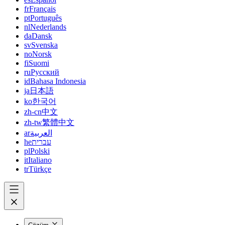
fr
Français
pt
Português
nl
Nederlands
da
Dansk
sv
Svenska
no
Norsk
fi
Suomi
ru
Русский
id
Bahasa Indonesia
ja
日本語
ko
한국어
zh-cn
中文
zh-tw
繁體中文
ar
العربية
he
עברית
pl
Polski
it
Italiano
tr
Türkçe