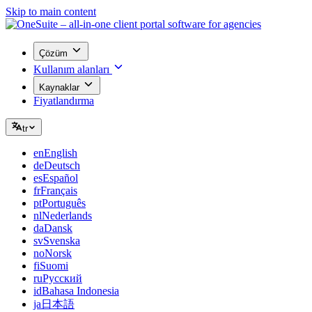
Skip to main content
Çözüm
Kullanım alanları
Kaynaklar
Fiyatlandırma
tr
en
English
de
Deutsch
es
Español
fr
Français
pt
Português
nl
Nederlands
da
Dansk
sv
Svenska
no
Norsk
fi
Suomi
ru
Русский
id
Bahasa Indonesia
ja
日本語