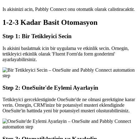
Is akisinizi acin, Pabbly Connect onu otomatik olarak calistiracaktir.
1-2-3 Kadar Basit Otomasyon
Step 1: Bir Tetikleyici Secin
Is akisini baslatmak icin bir uygulama ve etkinlik secin. Ornegin,
tetikleyici etkinlik olarak 'Fluent Form'da form gonderimi'
ayarlayabilirsiniz.
Step 2: OneSuite'de Eylemi Ayarlayin
Tetikleyici gerceklestiginde OneSuite'de ne olmasi gerektigine karar
verin. Ornegin, CRM'inize bir potansiyel musteri eklendiginde
OneSuite'in hattinda yeni bir potansiyel musteri olusturabilirsiniz.
Step 3: Otomatiklestirin ve Kaydedin