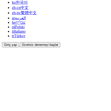
ko
한국어
zh-cn
中文
zh-tw
繁體中文
ar
العربية
he
עברית
pl
Polski
it
Italiano
tr
Türkçe
Giriş yap
Ücretsiz denemeyi başlat
Dokümantasyon
Kılavuzlar ve yardım belgeleri
İş Ortaklığı
Ortak olun ve birlikte kazanın
Entegrasyonlar