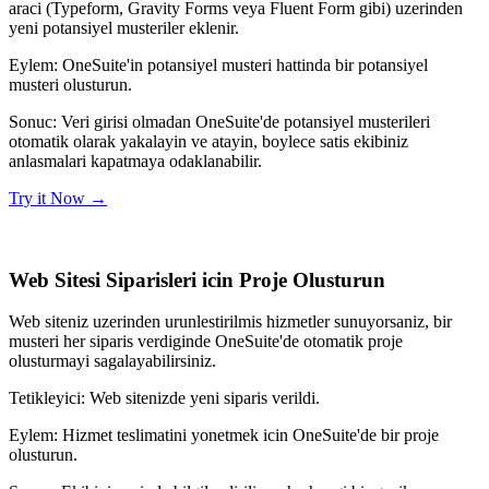
araci (Typeform, Gravity Forms veya Fluent Form gibi) uzerinden
yeni potansiyel musteriler eklenir.
Eylem:
OneSuite'in potansiyel musteri hattinda bir potansiyel
musteri olusturun.
Sonuc:
Veri girisi olmadan OneSuite'de potansiyel musterileri
otomatik olarak yakalayin ve atayin, boylece satis ekibiniz
anlasmalari kapatmaya odaklanabilir.
Try it Now
→
Web Sitesi Siparisleri icin Proje Olusturun
Web siteniz uzerinden urunlestirilmis hizmetler sunuyorsaniz, bir
musteri her siparis verdiginde OneSuite'de otomatik proje
olusturmayi sagalayabilirsiniz.
Tetikleyici:
Web sitenizde yeni siparis verildi.
Eylem:
Hizmet teslimatini yonetmek icin OneSuite'de bir proje
olusturun.