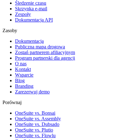
Śledzenie czasu
Skrzynka e-mail
Zespoły
Dokumentacja API
Zasoby
Dokumentacja
Publiczna mapa drogowa
Zostań partnerem afiliacyjnym
Program partnerski dla agencji
O nas
Kontakt
Wsparcie
Blog
Branding
Zarezerwuj demo
Porównaj
OneSuite vs. Bonsai
OneSuite vs. Assembly
OneSuite vs. Dubsado
OneSuite vs. Plutio
OneSuite vs. Flowlu