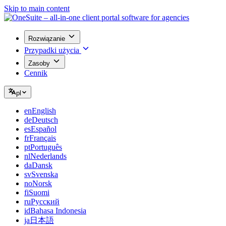
Skip to main content
Rozwiązanie
Przypadki użycia
Zasoby
Cennik
pl
en
English
de
Deutsch
es
Español
fr
Français
pt
Português
nl
Nederlands
da
Dansk
sv
Svenska
no
Norsk
fi
Suomi
ru
Русский
id
Bahasa Indonesia
ja
日本語