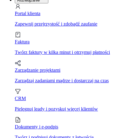
Rozwiązanie
Portal klienta
Zapewnij przejrzystość i zdobądź zaufanie
Faktura
Twórz faktury w kilka minut i otrzymuj płatności
Zarządzanie projektami
Zarządzaj zadaniami mądrze i dostarczaj na czas
CRM
Pielęgnuj leady i pozyskuj więcej klientów
Dokumenty i e-podpis
Twórz i podpisuj dokumenty z łatwością