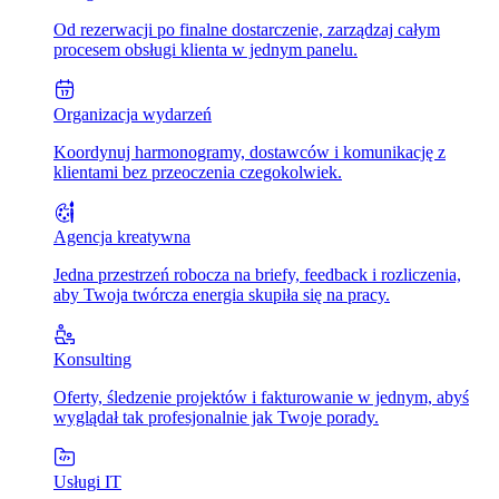
Od rezerwacji po finalne dostarczenie, zarządzaj całym
procesem obsługi klienta w jednym panelu.
Organizacja wydarzeń
Koordynuj harmonogramy, dostawców i komunikację z
klientami bez przeoczenia czegokolwiek.
Agencja kreatywna
Jedna przestrzeń robocza na briefy, feedback i rozliczenia,
aby Twoja twórcza energia skupiła się na pracy.
Konsulting
Oferty, śledzenie projektów i fakturowanie w jednym, abyś
wyglądał tak profesjonalnie jak Twoje porady.
Usługi IT