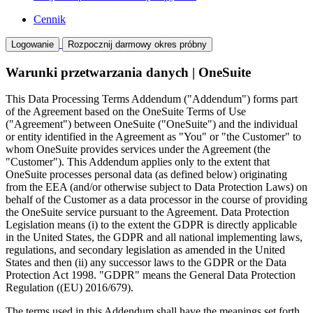
Cennik
Logowanie
Rozpocznij darmowy okres próbny
Warunki przetwarzania danych | OneSuite
This Data Processing Terms Addendum ("Addendum") forms part
of the Agreement based on the OneSuite Terms of Use
("Agreement") between OneSuite ("OneSuite") and the individual
or entity identified in the Agreement as "You" or "the Customer" to
whom OneSuite provides services under the Agreement (the
"Customer"). This Addendum applies only to the extent that
OneSuite processes personal data (as defined below) originating
from the EEA (and/or otherwise subject to Data Protection Laws) on
behalf of the Customer as a data processor in the course of providing
the OneSuite service pursuant to the Agreement. Data Protection
Legislation means (i) to the extent the GDPR is directly applicable
in the United States, the GDPR and all national implementing laws,
regulations, and secondary legislation as amended in the United
States and then (ii) any successor laws to the GDPR or the Data
Protection Act 1998. "GDPR" means the General Data Protection
Regulation ((EU) 2016/679).
The terms used in this Addendum shall have the meanings set forth