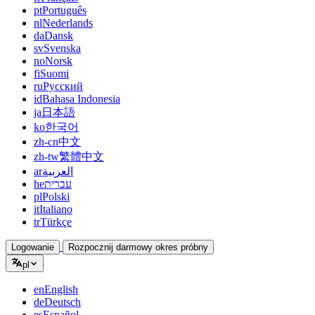
pt
Português
nl
Nederlands
da
Dansk
sv
Svenska
no
Norsk
fi
Suomi
ru
Русский
id
Bahasa Indonesia
ja
日本語
ko
한국어
zh-cn
中文
zh-tw
繁體中文
ar
العربية
he
עברית
pl
Polski
it
Italiano
tr
Türkçe
Logowanie
Rozpocznij darmowy okres próbny
pl
en
English
de
Deutsch
es
Español