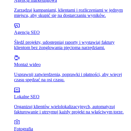
Agencja marketingowa
Zarządzaj kampaniami, klientami i rozliczeniami w jednym
miejscu, aby skupić się na dostarczaniu wyników.
Agencja SEO
Śledź projekty, udostępniaj raporty i wystawiaj faktury
klientom bez żonglowania pięcioma narzędziami.
Montaż wideo
Usprawnij zatwierdzenia, poprawki i płatności, aby więcej
czasu spędzać na osi czasu.
Lokalne SEO
Organizuj klientów wielolokalizacyjnych, automatyzuj
fakturowanie i utrzymuj każdy projekt na właściwym torze.
Fotografia