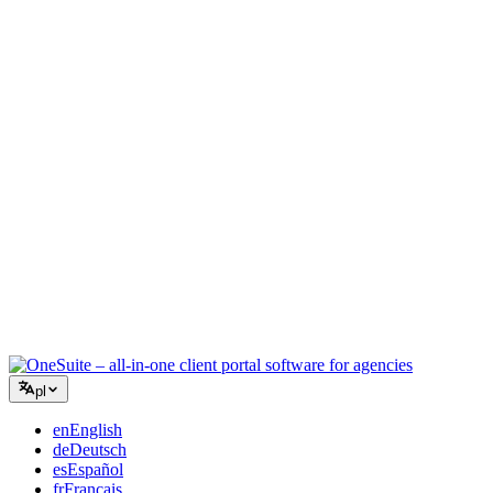
Agencja kreatywna
Jedna przestrzeń robocza na briefy, feedback i rozliczenia, aby
Twoja twórcza energia skupiła się na pracy.
Konsulting
Oferty, śledzenie projektów i fakturowanie w jednym, abyś
wyglądał tak profesjonalnie jak Twoje porady.
Usługi IT
Zarządzaj zgłoszeniami, umowami i portalami klientów bez łączenia
kilkunastu narzędzi SaaS.
pl
en
English
de
Deutsch
es
Español
fr
Français