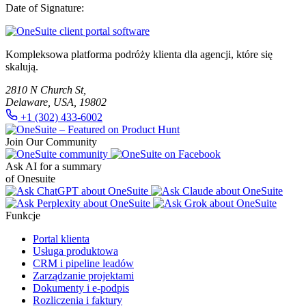
Date of Signature:
Kompleksowa platforma podróży klienta dla agencji, które się
skalują.
2810 N Church St,
Delaware, USA, 19802
+1 (302) 433-6002
Join Our Community
Ask AI for a summary
of Onesuite
Funkcje
Portal klienta
Usługa produktowa
CRM i pipeline leadów
Zarządzanie projektami
Dokumenty i e-podpis
Rozliczenia i faktury