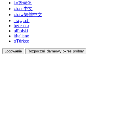
ko
한국어
zh-cn
中文
zh-tw
繁體中文
ar
العربية
he
עברית
pl
Polski
it
Italiano
tr
Türkçe
Logowanie
Rozpocznij darmowy okres próbny
Dokumentacja
Przewodniki i dokumenty pomocy
Program partnerski
Współpracuj i zarabiaj razem
Integracje