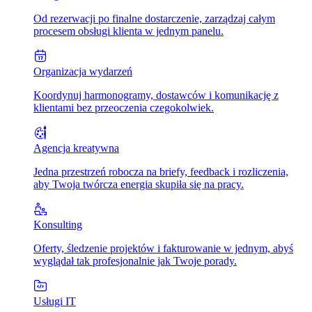
Od rezerwacji po finalne dostarczenie, zarządzaj całym
procesem obsługi klienta w jednym panelu.
Organizacja wydarzeń
Koordynuj harmonogramy, dostawców i komunikację z
klientami bez przeoczenia czegokolwiek.
Agencja kreatywna
Jedna przestrzeń robocza na briefy, feedback i rozliczenia,
aby Twoja twórcza energia skupiła się na pracy.
Konsulting
Oferty, śledzenie projektów i fakturowanie w jednym, abyś
wyglądał tak profesjonalnie jak Twoje porady.
Usługi IT