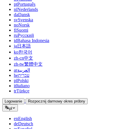
pt
Português
nl
Nederlands
da
Dansk
sv
Svenska
no
Norsk
fi
Suomi
ru
Русский
id
Bahasa Indonesia
ja
日本語
ko
한국어
zh-cn
中文
zh-tw
繁體中文
ar
العربية
he
עברית
pl
Polski
it
Italiano
tr
Türkçe
Logowanie
Rozpocznij darmowy okres próbny
pl
en
English
de
Deutsch
es
Español