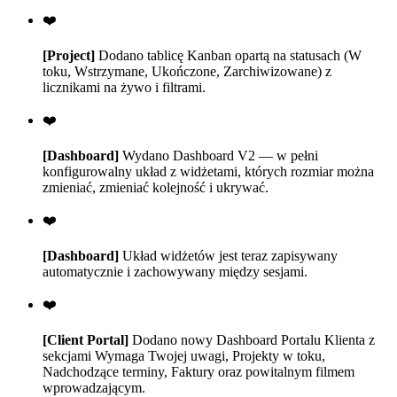
❤️
[Project]
Dodano tablicę Kanban opartą na statusach (W
toku, Wstrzymane, Ukończone, Zarchiwizowane) z
licznikami na żywo i filtrami.
❤️
[Dashboard]
Wydano Dashboard V2 — w pełni
konfigurowalny układ z widżetami, których rozmiar można
zmieniać, zmieniać kolejność i ukrywać.
❤️
[Dashboard]
Układ widżetów jest teraz zapisywany
automatycznie i zachowywany między sesjami.
❤️
[Client Portal]
Dodano nowy Dashboard Portalu Klienta z
sekcjami Wymaga Twojej uwagi, Projekty w toku,
Nadchodzące terminy, Faktury oraz powitalnym filmem
wprowadzającym.