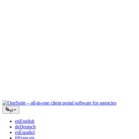
Agencja kreatywna
Jedna przestrzeń robocza na briefy, feedback i rozliczenia, aby
Twoja twórcza energia skupiła się na pracy.
Konsulting
Oferty, śledzenie projektów i fakturowanie w jednym, abyś
wyglądał tak profesjonalnie jak Twoje porady.
Usługi IT
Zarządzaj zgłoszeniami, umowami i portalami klientów bez łączenia
kilkunastu narzędzi SaaS.
pl
en
English
de
Deutsch
es
Español
fr
Français