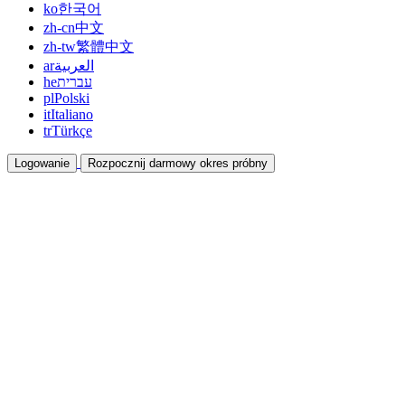
ko
한국어
zh-cn
中文
zh-tw
繁體中文
ar
العربية
he
עברית
pl
Polski
it
Italiano
tr
Türkçe
Logowanie
Rozpocznij darmowy okres próbny
Dokumentacja
Przewodniki i dokumenty pomocy
Program partnerski
Współpracuj i zarabiaj razem
Integracje