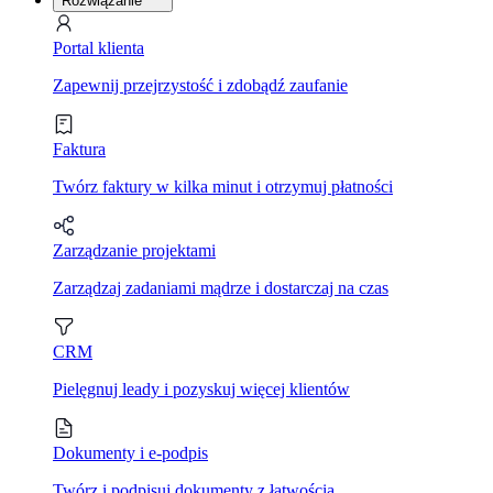
Rozwiązanie
Portal klienta
Zapewnij przejrzystość i zdobądź zaufanie
Faktura
Twórz faktury w kilka minut i otrzymuj płatności
Zarządzanie projektami
Zarządzaj zadaniami mądrze i dostarczaj na czas
CRM
Pielęgnuj leady i pozyskuj więcej klientów
Dokumenty i e-podpis
Twórz i podpisuj dokumenty z łatwością