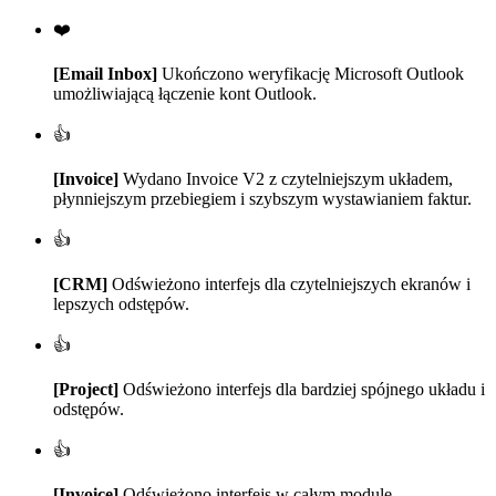
❤️
[Email Inbox]
Ukończono weryfikację Microsoft Outlook
umożliwiającą łączenie kont Outlook.
👍
[Invoice]
Wydano Invoice V2 z czytelniejszym układem,
płynniejszym przebiegiem i szybszym wystawianiem faktur.
👍
[CRM]
Odświeżono interfejs dla czytelniejszych ekranów i
lepszych odstępów.
👍
[Project]
Odświeżono interfejs dla bardziej spójnego układu i
odstępów.
👍
[Invoice]
Odświeżono interfejs w całym module