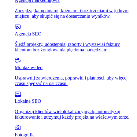
Agencja marketingowa
Zarządzaj kampaniami, klientami i rozliczeniami w jednym
miejscu, aby skupić się na dostarczaniu wyników.
Agencja SEO
Śledź projekty, udostępniaj raporty i wystawiaj faktury
klientom bez żonglowania pięcioma narzędziami.
Montaż wideo
Usprawnij zatwierdzenia, poprawki i płatności, aby więcej
czasu spędzać na osi czasu.
Lokalne SEO
Organizuj klientów wielolokalizacyjnych, automatyzuj
fakturowanie i utrzymuj każdy projekt na właściwym torze.
Fotografia