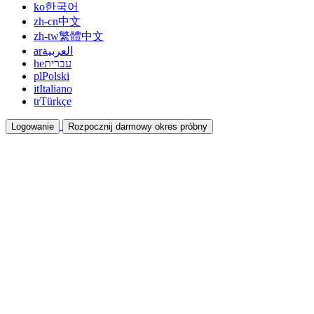
ko
한국어
zh-cn
中文
zh-tw
繁體中文
ar
العربية
he
עברית
pl
Polski
it
Italiano
tr
Türkçe
Logowanie
Rozpocznij darmowy okres próbny
Dokumentacja
Przewodniki i dokumenty pomocy
Program partnerski
Współpracuj i zarabiaj razem
Integracje