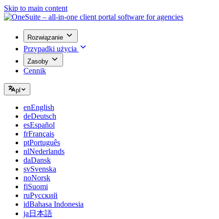
Skip to main content
Rozwiązanie
Przypadki użycia
Zasoby
Cennik
pl
en
English
de
Deutsch
es
Español
fr
Français
pt
Português
nl
Nederlands
da
Dansk
sv
Svenska
no
Norsk
fi
Suomi
ru
Русский
id
Bahasa Indonesia
ja
日本語