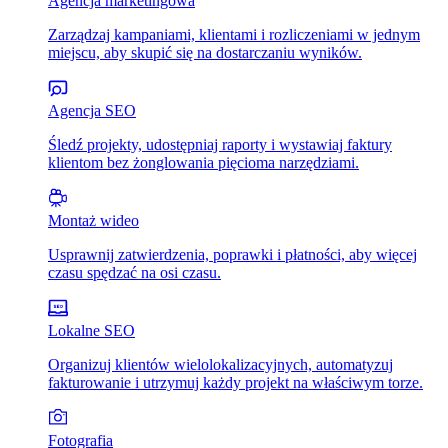
Agencja marketingowa
Zarządzaj kampaniami, klientami i rozliczeniami w jednym
miejscu, aby skupić się na dostarczaniu wyników.
Agencja SEO
Śledź projekty, udostępniaj raporty i wystawiaj faktury
klientom bez żonglowania pięcioma narzędziami.
Montaż wideo
Usprawnij zatwierdzenia, poprawki i płatności, aby więcej
czasu spędzać na osi czasu.
Lokalne SEO
Organizuj klientów wielolokalizacyjnych, automatyzuj
fakturowanie i utrzymuj każdy projekt na właściwym torze.
Fotografia