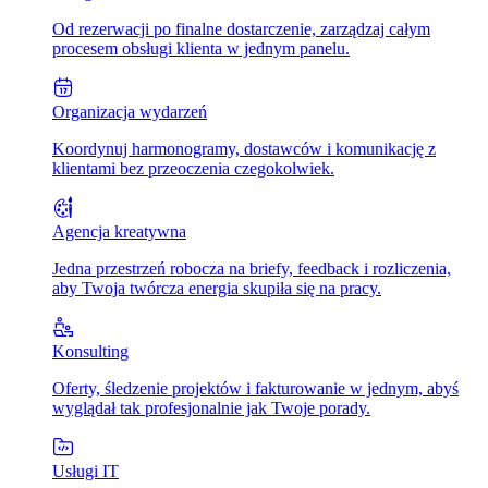
Od rezerwacji po finalne dostarczenie, zarządzaj całym
procesem obsługi klienta w jednym panelu.
Organizacja wydarzeń
Koordynuj harmonogramy, dostawców i komunikację z
klientami bez przeoczenia czegokolwiek.
Agencja kreatywna
Jedna przestrzeń robocza na briefy, feedback i rozliczenia,
aby Twoja twórcza energia skupiła się na pracy.
Konsulting
Oferty, śledzenie projektów i fakturowanie w jednym, abyś
wyglądał tak profesjonalnie jak Twoje porady.
Usługi IT