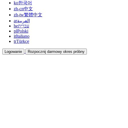
ko
한국어
zh-cn
中文
zh-tw
繁體中文
ar
العربية
he
עברית
pl
Polski
it
Italiano
tr
Türkçe
Logowanie
Rozpocznij darmowy okres próbny
Dokumentacja
Przewodniki i dokumenty pomocy
Program partnerski
Współpracuj i zarabiaj razem
Integracje