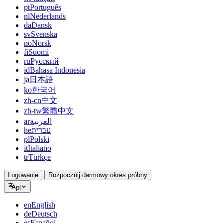
pt
Português
nl
Nederlands
da
Dansk
sv
Svenska
no
Norsk
fi
Suomi
ru
Русский
id
Bahasa Indonesia
ja
日本語
ko
한국어
zh-cn
中文
zh-tw
繁體中文
ar
العربية
he
עברית
pl
Polski
it
Italiano
tr
Türkçe
Logowanie
Rozpocznij darmowy okres próbny
pl
en
English
de
Deutsch
es
Español