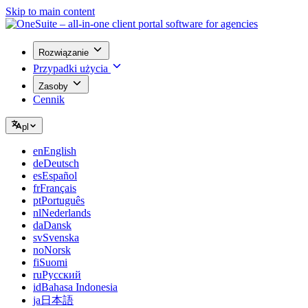
Skip to main content
Rozwiązanie
Przypadki użycia
Zasoby
Cennik
pl
en
English
de
Deutsch
es
Español
fr
Français
pt
Português
nl
Nederlands
da
Dansk
sv
Svenska
no
Norsk
fi
Suomi
ru
Русский
id
Bahasa Indonesia
ja
日本語