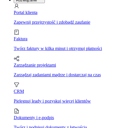
Rozwiązanie
Portal klienta
Zapewnij przejrzystość i zdobądź zaufanie
Faktura
Twórz faktury w kilka minut i otrzymuj płatności
Zarządzanie projektami
Zarządzaj zadaniami mądrze i dostarczaj na czas
CRM
Pielęgnuj leady i pozyskuj więcej klientów
Dokumenty i e-podpis
Twórz i podpisuj dokumenty z łatwością