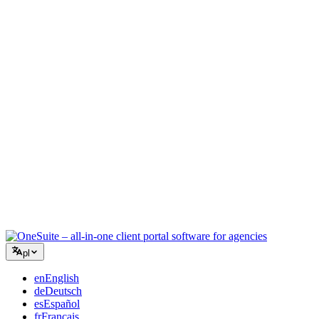
Agencja kreatywna
Jedna przestrzeń robocza na briefy, feedback i rozliczenia, aby
Twoja twórcza energia skupiła się na pracy.
Konsulting
Oferty, śledzenie projektów i fakturowanie w jednym, abyś
wyglądał tak profesjonalnie jak Twoje porady.
Usługi IT
Zarządzaj zgłoszeniami, umowami i portalami klientów bez łączenia
kilkunastu narzędzi SaaS.
pl
en
English
de
Deutsch
es
Español
fr
Français