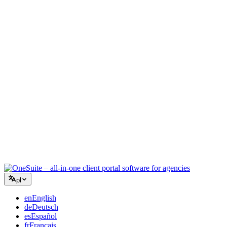
Agencja kreatywna
Jedna przestrzeń robocza na briefy, feedback i rozliczenia, aby
Twoja twórcza energia skupiła się na pracy.
Konsulting
Oferty, śledzenie projektów i fakturowanie w jednym, abyś
wyglądał tak profesjonalnie jak Twoje porady.
Usługi IT
Zarządzaj zgłoszeniami, umowami i portalami klientów bez łączenia
kilkunastu narzędzi SaaS.
pl
en
English
de
Deutsch
es
Español
fr
Français