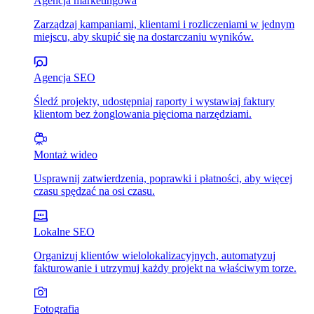
Agencja marketingowa
Zarządzaj kampaniami, klientami i rozliczeniami w jednym
miejscu, aby skupić się na dostarczaniu wyników.
Agencja SEO
Śledź projekty, udostępniaj raporty i wystawiaj faktury
klientom bez żonglowania pięcioma narzędziami.
Montaż wideo
Usprawnij zatwierdzenia, poprawki i płatności, aby więcej
czasu spędzać na osi czasu.
Lokalne SEO
Organizuj klientów wielolokalizacyjnych, automatyzuj
fakturowanie i utrzymuj każdy projekt na właściwym torze.
Fotografia