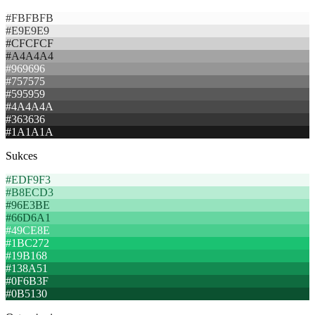
#FBFBFB
#E9E9E9
#CFCFCF
#A4A4A4
#969696
#757575
#595959
#4A4A4A
#363636
#1A1A1A
Sukces
#EDF9F3
#B8ECD3
#96E3BE
#66D6A1
#49CE8E
#1BC272
#19B168
#138A51
#0F6B3F
#0B5130