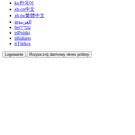
ko
한국어
zh-cn
中文
zh-tw
繁體中文
ar
العربية
he
עברית
pl
Polski
it
Italiano
tr
Türkçe
Logowanie
Rozpocznij darmowy okres próbny
Dokumentacja
Przewodniki i dokumenty pomocy
Program partnerski
Współpracuj i zarabiaj razem
Integracje