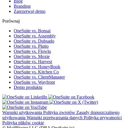
Blog
Branding
Zarezerwuj demo
Porównaj
OneSuite vs. Bonsai
OneSuite vs. Assembly
OneSuite vs. Dubsado
OneSuite vs. Plutio
OneSuite vs. Flowlu
OneSuite vs. Moxie
OneSuite vs. Harvest
OneSuite vs. HoneyBook
OneSuite vs. Kitchen Co
OneSuite vs. ClientManager
OneSuite vs. Wayfront
Demo produktu
Warunki użytkowania
Polityka zwrotów
Zasady dopuszczalnego
użytkowania
Warunki przetwarzania danych
Polityka prywatności
Polityka plików cookie
© MailBluster LLC (DBA OneSuite.io)