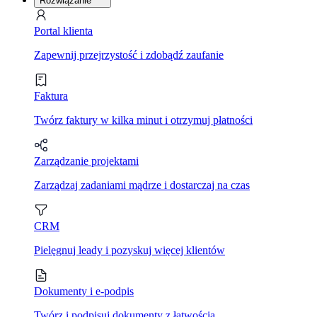
Rozwiązanie
Portal klienta
Zapewnij przejrzystość i zdobądź zaufanie
Faktura
Twórz faktury w kilka minut i otrzymuj płatności
Zarządzanie projektami
Zarządzaj zadaniami mądrze i dostarczaj na czas
CRM
Pielęgnuj leady i pozyskuj więcej klientów
Dokumenty i e-podpis
Twórz i podpisuj dokumenty z łatwością