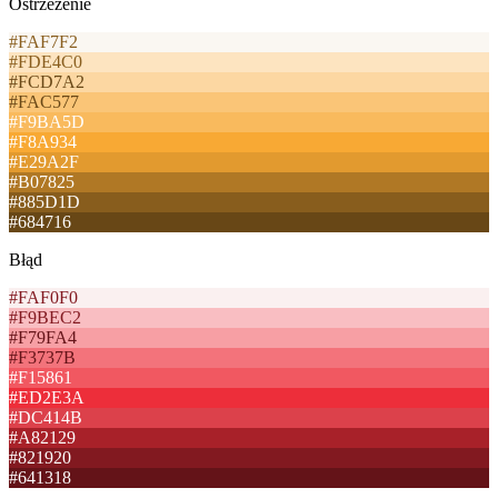
Ostrzeżenie
#FAF7F2
#FDE4C0
#FCD7A2
#FAC577
#F9BA5D
#F8A934
#E29A2F
#B07825
#885D1D
#684716
Błąd
#FAF0F0
#F9BEC2
#F79FA4
#F3737B
#F15861
#ED2E3A
#DC414B
#A82129
#821920
#641318