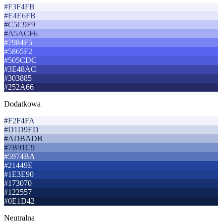
#F3F4FB
#E4E6FB
#C5C9F9
#A5ACF6
#7984F5
#5865F2
#505CDC
#3E48AC
#303885
#252A66
Dodatkowa
#F2F4FA
#D1D9ED
#ADBADB
#7B91C9
#5974BA
#21449E
#1E3E90
#173070
#122557
#0E1D42
Neutralna