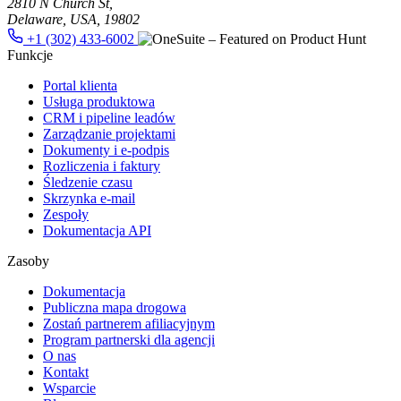
2810 N Church St,
Delaware, USA, 19802
+1 (302) 433-6002
Funkcje
Portal klienta
Usługa produktowa
CRM i pipeline leadów
Zarządzanie projektami
Dokumenty i e-podpis
Rozliczenia i faktury
Śledzenie czasu
Skrzynka e-mail
Zespoły
Dokumentacja API
Zasoby
Dokumentacja
Publiczna mapa drogowa
Zostań partnerem afiliacyjnym
Program partnerski dla agencji
O nas
Kontakt
Wsparcie