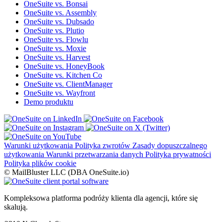
OneSuite vs. Bonsai
OneSuite vs. Assembly
OneSuite vs. Dubsado
OneSuite vs. Plutio
OneSuite vs. Flowlu
OneSuite vs. Moxie
OneSuite vs. Harvest
OneSuite vs. HoneyBook
OneSuite vs. Kitchen Co
OneSuite vs. ClientManager
OneSuite vs. Wayfront
Demo produktu
Warunki użytkowania
Polityka zwrotów
Zasady dopuszczalnego
użytkowania
Warunki przetwarzania danych
Polityka prywatności
Polityka plików cookie
© MailBluster LLC (DBA OneSuite.io)
Kompleksowa platforma podróży klienta dla agencji, które się
skalują.