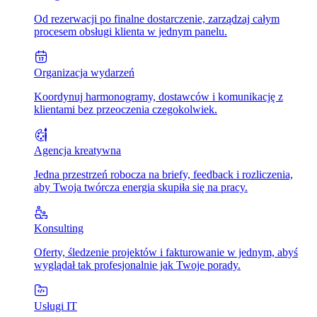
Od rezerwacji po finalne dostarczenie, zarządzaj całym
procesem obsługi klienta w jednym panelu.
Organizacja wydarzeń
Koordynuj harmonogramy, dostawców i komunikację z
klientami bez przeoczenia czegokolwiek.
Agencja kreatywna
Jedna przestrzeń robocza na briefy, feedback i rozliczenia,
aby Twoja twórcza energia skupiła się na pracy.
Konsulting
Oferty, śledzenie projektów i fakturowanie w jednym, abyś
wyglądał tak profesjonalnie jak Twoje porady.
Usługi IT