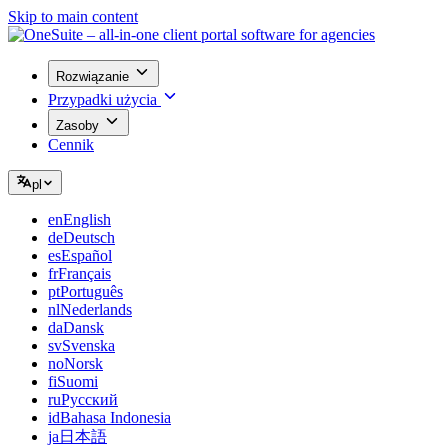
Skip to main content
Rozwiązanie
Przypadki użycia
Zasoby
Cennik
pl
en
English
de
Deutsch
es
Español
fr
Français
pt
Português
nl
Nederlands
da
Dansk
sv
Svenska
no
Norsk
fi
Suomi
ru
Русский
id
Bahasa Indonesia
ja
日本語