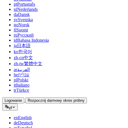
pt
Português
nl
Nederlands
da
Dansk
sv
Svenska
no
Norsk
fi
Suomi
ru
Русский
id
Bahasa Indonesia
ja
日本語
ko
한국어
zh-cn
中文
zh-tw
繁體中文
ar
العربية
he
עברית
pl
Polski
it
Italiano
tr
Türkçe
Logowanie
Rozpocznij darmowy okres próbny
pl
en
English
de
Deutsch
es
Español