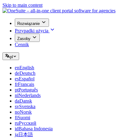
Skip to main content
Rozwiązanie
Przypadki użycia
Zasoby
Cennik
pl
en
English
de
Deutsch
es
Español
fr
Français
pt
Português
nl
Nederlands
da
Dansk
sv
Svenska
no
Norsk
fi
Suomi
ru
Русский
id
Bahasa Indonesia
ja
日本語