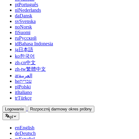
pt
Português
nl
Nederlands
da
Dansk
sv
Svenska
no
Norsk
fi
Suomi
ru
Русский
id
Bahasa Indonesia
ja
日本語
ko
한국어
zh-cn
中文
zh-tw
繁體中文
ar
العربية
he
עברית
pl
Polski
it
Italiano
tr
Türkçe
Logowanie
Rozpocznij darmowy okres próbny
pl
en
English
de
Deutsch
es
Español