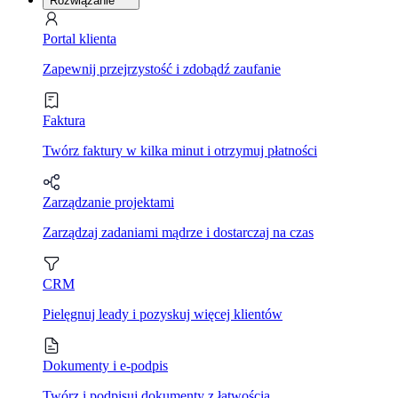
Rozwiązanie
Portal klienta
Zapewnij przejrzystość i zdobądź zaufanie
Faktura
Twórz faktury w kilka minut i otrzymuj płatności
Zarządzanie projektami
Zarządzaj zadaniami mądrze i dostarczaj na czas
CRM
Pielęgnuj leady i pozyskuj więcej klientów
Dokumenty i e-podpis
Twórz i podpisuj dokumenty z łatwością