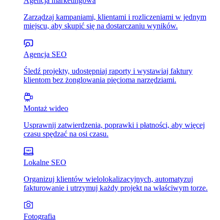
Agencja marketingowa
Zarządzaj kampaniami, klientami i rozliczeniami w jednym
miejscu, aby skupić się na dostarczaniu wyników.
Agencja SEO
Śledź projekty, udostępniaj raporty i wystawiaj faktury
klientom bez żonglowania pięcioma narzędziami.
Montaż wideo
Usprawnij zatwierdzenia, poprawki i płatności, aby więcej
czasu spędzać na osi czasu.
Lokalne SEO
Organizuj klientów wielolokalizacyjnych, automatyzuj
fakturowanie i utrzymuj każdy projekt na właściwym torze.
Fotografia