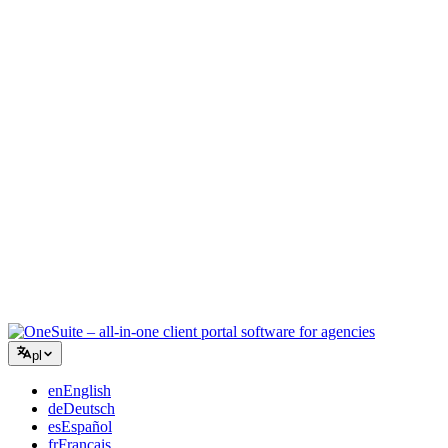
Agencja kreatywna
Jedna przestrzeń robocza na briefy, feedback i rozliczenia, aby
Twoja twórcza energia skupiła się na pracy.
Konsulting
Oferty, śledzenie projektów i fakturowanie w jednym, abyś
wyglądał tak profesjonalnie jak Twoje porady.
Usługi IT
Zarządzaj zgłoszeniami, umowami i portalami klientów bez łączenia
kilkunastu narzędzi SaaS.
pl
en
English
de
Deutsch
es
Español
fr
Français