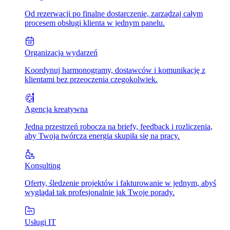
Od rezerwacji po finalne dostarczenie, zarządzaj całym
procesem obsługi klienta w jednym panelu.
Organizacja wydarzeń
Koordynuj harmonogramy, dostawców i komunikację z
klientami bez przeoczenia czegokolwiek.
Agencja kreatywna
Jedna przestrzeń robocza na briefy, feedback i rozliczenia,
aby Twoja twórcza energia skupiła się na pracy.
Konsulting
Oferty, śledzenie projektów i fakturowanie w jednym, abyś
wyglądał tak profesjonalnie jak Twoje porady.
Usługi IT