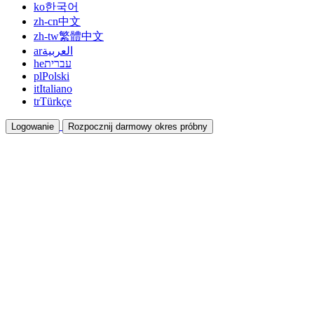
ko
한국어
zh-cn
中文
zh-tw
繁體中文
ar
العربية
he
עברית
pl
Polski
it
Italiano
tr
Türkçe
Logowanie
Rozpocznij darmowy okres próbny
Dokumentacja
Przewodniki i dokumenty pomocy
Program partnerski
Współpracuj i zarabiaj razem
Integracje