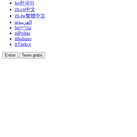
ko
한국어
zh-cn
中文
zh-tw
繁體中文
ar
العربية
he
עברית
pl
Polski
it
Italiano
tr
Türkçe
Entrar
Teste grátis
Documentação
Guias e documentos de ajuda
Afiliado
Faça parceria e ganhe junto
Integrações