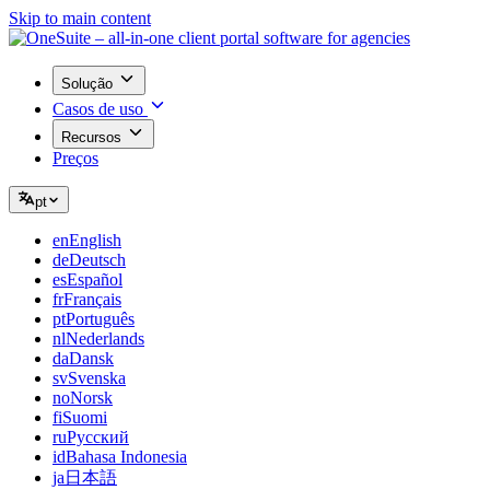
Skip to main content
Solução
Casos de uso
Recursos
Preços
pt
en
English
de
Deutsch
es
Español
fr
Français
pt
Português
nl
Nederlands
da
Dansk
sv
Svenska
no
Norsk
fi
Suomi
ru
Русский
id
Bahasa Indonesia
ja
日本語