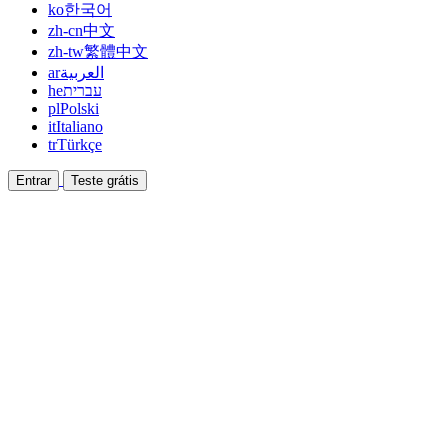
ko
한국어
zh-cn
中文
zh-tw
繁體中文
ar
العربية
he
עברית
pl
Polski
it
Italiano
tr
Türkçe
Entrar
Teste grátis
Documentação
Guias e documentos de ajuda
Afiliado
Faça parceria e ganhe junto
Integrações