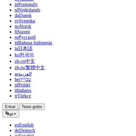
pt
Português
nl
Nederlands
da
Dansk
sv
Svenska
no
Norsk
fi
Suomi
ru
Русский
id
Bahasa Indonesia
ja
日本語
ko
한국어
zh-cn
中文
zh-tw
繁體中文
ar
العربية
he
עברית
pl
Polski
it
Italiano
tr
Türkçe
Entrar
Teste grátis
pt
en
English
de
Deutsch
es
Español