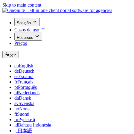
Skip to main content
Solução
Casos de uso
Recursos
Preços
pt
en
English
de
Deutsch
es
Español
fr
Français
pt
Português
nl
Nederlands
da
Dansk
sv
Svenska
no
Norsk
fi
Suomi
ru
Русский
id
Bahasa Indonesia
ja
日本語