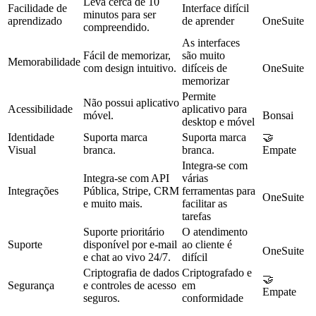
Leva cerca de 10
Facilidade de
Interface difícil
minutos para ser
aprendizado
de aprender
OneSuite
compreendido.
As interfaces
Fácil de memorizar,
são muito
Memorabilidade
com design intuitivo.
difíceis de
OneSuite
memorizar
Permite
Não possui aplicativo
Acessibilidade
aplicativo para
móvel.
Bonsai
desktop e móvel
Identidade
Suporta marca
Suporta marca
🤝
Visual
branca.
branca.
Empate
Integra-se com
Integra-se com API
várias
Integrações
Pública, Stripe, CRM
ferramentas para
OneSuite
e muito mais.
facilitar as
tarefas
Suporte prioritário
O atendimento
Suporte
disponível por e-mail
ao cliente é
OneSuite
e chat ao vivo 24/7.
difícil
Criptografia de dados
Criptografado e
🤝
Segurança
e controles de acesso
em
Empate
seguros.
conformidade