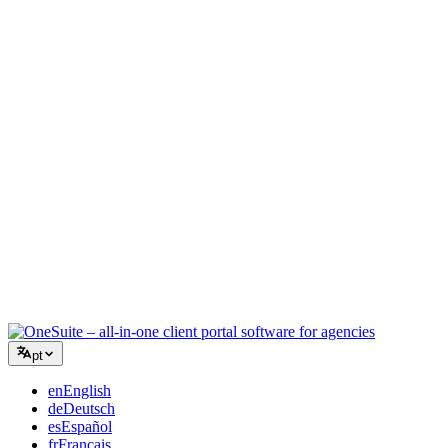
Agência Criativa
Um espaço de trabalho para briefings, feedback e faturamento para
que sua energia criativa fique no trabalho.
Consultoria
Propostas, acompanhamento de projetos e faturamento unificados
para você parecer tão profissional quanto seus conselhos.
Serviços de TI
Gerencie tickets, retainers e portais do cliente sem precisar grudar
com fita uma dúzia de ferramentas SaaS.
pt
en
English
de
Deutsch
es
Español
fr
Français