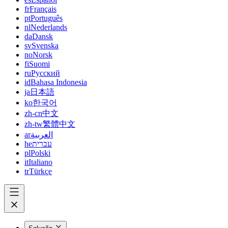
fr
Français
pt
Português
nl
Nederlands
da
Dansk
sv
Svenska
no
Norsk
fi
Suomi
ru
Русский
id
Bahasa Indonesia
ja
日本語
ko
한국어
zh-cn
中文
zh-tw
繁體中文
ar
العربية
he
עברית
pl
Polski
it
Italiano
tr
Türkçe