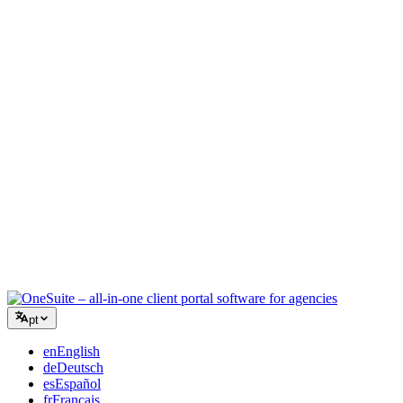
Agência Criativa
Um espaço de trabalho para briefings, feedback e faturamento para
que sua energia criativa fique no trabalho.
Consultoria
Propostas, acompanhamento de projetos e faturamento unificados
para você parecer tão profissional quanto seus conselhos.
Serviços de TI
Gerencie tickets, retainers e portais do cliente sem precisar grudar
com fita uma dúzia de ferramentas SaaS.
pt
en
English
de
Deutsch
es
Español
fr
Français