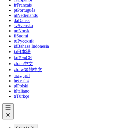
fr
Français
pt
Português
nl
Nederlands
da
Dansk
sv
Svenska
no
Norsk
fi
Suomi
ru
Русский
id
Bahasa Indonesia
ja
日本語
ko
한국어
zh-cn
中文
zh-tw
繁體中文
ar
العربية
he
עברית
pl
Polski
it
Italiano
tr
Türkçe