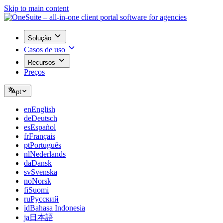
Skip to main content
Solução
Casos de uso
Recursos
Preços
pt
en
English
de
Deutsch
es
Español
fr
Français
pt
Português
nl
Nederlands
da
Dansk
sv
Svenska
no
Norsk
fi
Suomi
ru
Русский
id
Bahasa Indonesia
ja
日本語