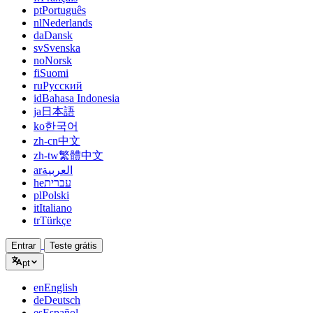
pt
Português
nl
Nederlands
da
Dansk
sv
Svenska
no
Norsk
fi
Suomi
ru
Русский
id
Bahasa Indonesia
ja
日本語
ko
한국어
zh-cn
中文
zh-tw
繁體中文
ar
العربية
he
עברית
pl
Polski
it
Italiano
tr
Türkçe
Entrar
Teste grátis
pt
en
English
de
Deutsch
es
Español