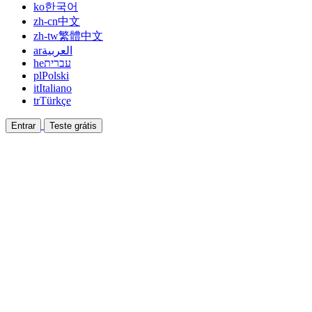
ko
한국어
zh-cn
中文
zh-tw
繁體中文
ar
العربية
he
עברית
pl
Polski
it
Italiano
tr
Türkçe
Entrar
Teste grátis
Documentação
Guias e documentos de ajuda
Afiliado
Faça parceria e ganhe junto
Integrações