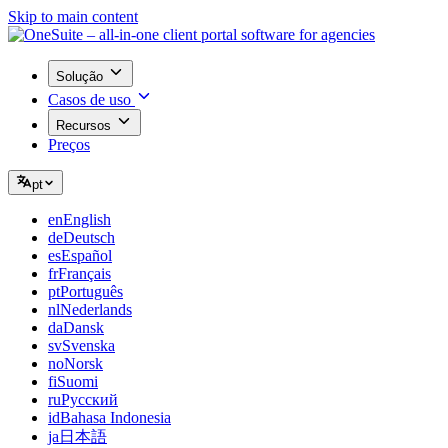
Skip to main content
Solução
Casos de uso
Recursos
Preços
pt
en
English
de
Deutsch
es
Español
fr
Français
pt
Português
nl
Nederlands
da
Dansk
sv
Svenska
no
Norsk
fi
Suomi
ru
Русский
id
Bahasa Indonesia
ja
日本語