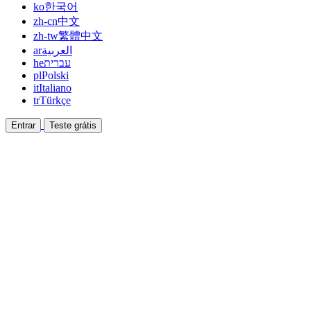
ko
한국어
zh-cn
中文
zh-tw
繁體中文
ar
العربية
he
עברית
pl
Polski
it
Italiano
tr
Türkçe
Entrar
Teste grátis
Documentação
Guias e documentos de ajuda
Afiliado
Faça parceria e ganhe junto
Integrações