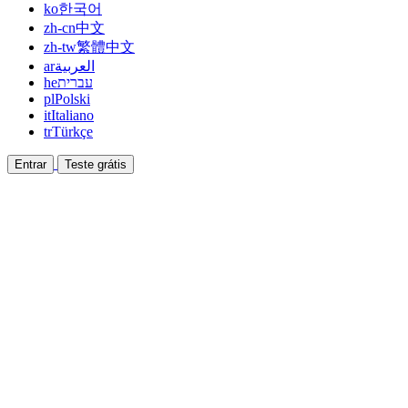
ko
한국어
zh-cn
中文
zh-tw
繁體中文
ar
العربية
he
עברית
pl
Polski
it
Italiano
tr
Türkçe
Entrar
Teste grátis
Documentação
Guias e documentos de ajuda
Afiliado
Faça parceria e ganhe junto
Integrações