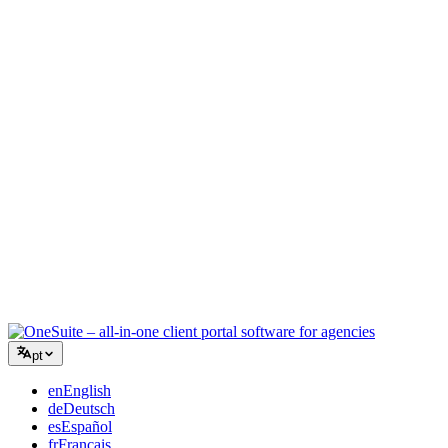
Agência Criativa
Um espaço de trabalho para briefings, feedback e faturamento para
que sua energia criativa fique no trabalho.
Consultoria
Propostas, acompanhamento de projetos e faturamento unificados
para você parecer tão profissional quanto seus conselhos.
Serviços de TI
Gerencie tickets, retainers e portais do cliente sem precisar grudar
com fita uma dúzia de ferramentas SaaS.
pt
en
English
de
Deutsch
es
Español
fr
Français