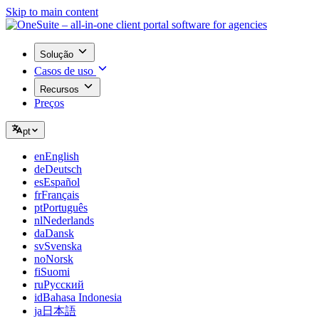
Skip to main content
Solução
Casos de uso
Recursos
Preços
pt
en
English
de
Deutsch
es
Español
fr
Français
pt
Português
nl
Nederlands
da
Dansk
sv
Svenska
no
Norsk
fi
Suomi
ru
Русский
id
Bahasa Indonesia
ja
日本語