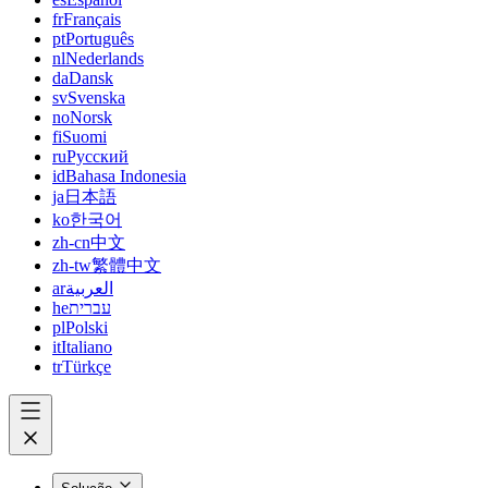
fr
Français
pt
Português
nl
Nederlands
da
Dansk
sv
Svenska
no
Norsk
fi
Suomi
ru
Русский
id
Bahasa Indonesia
ja
日本語
ko
한국어
zh-cn
中文
zh-tw
繁體中文
ar
العربية
he
עברית
pl
Polski
it
Italiano
tr
Türkçe