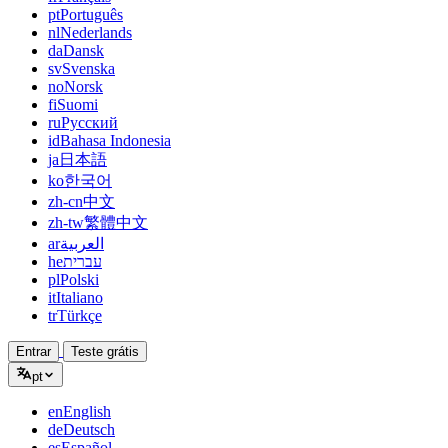
pt
Português
nl
Nederlands
da
Dansk
sv
Svenska
no
Norsk
fi
Suomi
ru
Русский
id
Bahasa Indonesia
ja
日本語
ko
한국어
zh-cn
中文
zh-tw
繁體中文
ar
العربية
he
עברית
pl
Polski
it
Italiano
tr
Türkçe
Entrar
Teste grátis
pt
en
English
de
Deutsch
es
Español