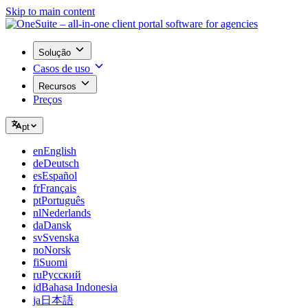
Skip to main content
Solução
Casos de uso
Recursos
Preços
pt
en
English
de
Deutsch
es
Español
fr
Français
pt
Português
nl
Nederlands
da
Dansk
sv
Svenska
no
Norsk
fi
Suomi
ru
Русский
id
Bahasa Indonesia
ja
日本語