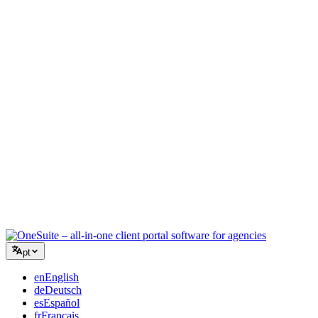
Agência Criativa
Um espaço de trabalho para briefings, feedback e faturamento para
que sua energia criativa fique no trabalho.
Consultoria
Propostas, acompanhamento de projetos e faturamento unificados
para você parecer tão profissional quanto seus conselhos.
Serviços de TI
Gerencie tickets, retainers e portais do cliente sem precisar grudar
com fita uma dúzia de ferramentas SaaS.
pt
en
English
de
Deutsch
es
Español
fr
Français