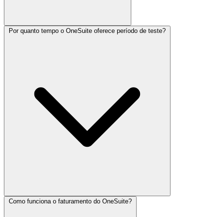
Por quanto tempo o OneSuite oferece período de teste?
Começar a usar o OneSuite é um processo simples, pensado para
deixar você pronto para trabalhar rapidamente. Aqui está um guia
passo a passo:
Agências de Desenvolvimento de Software:
Podem gerenciar
projetos de desenvolvimento, rastrear bugs, cuidar das
comunicações com clientes e otimizar processos de
faturamento, tudo em um só lugar.
Como funciona o faturamento do OneSuite?
O OneSuite oferece um período de teste gratuito de 14 dias para que
novos usuários possam explorar e avaliar a plataforma. Durante esse