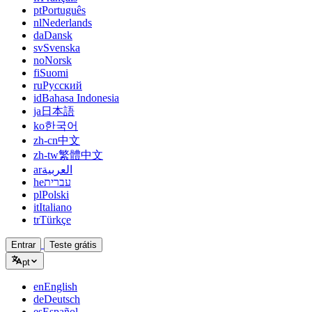
pt
Português
nl
Nederlands
da
Dansk
sv
Svenska
no
Norsk
fi
Suomi
ru
Русский
id
Bahasa Indonesia
ja
日本語
ko
한국어
zh-cn
中文
zh-tw
繁體中文
ar
العربية
he
עברית
pl
Polski
it
Italiano
tr
Türkçe
Entrar
Teste grátis
pt
en
English
de
Deutsch
es
Español