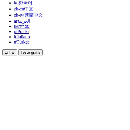
ko
한국어
zh-cn
中文
zh-tw
繁體中文
ar
العربية
he
עברית
pl
Polski
it
Italiano
tr
Türkçe
Entrar
Teste grátis
Documentação
Guias e documentos de ajuda
Afiliado
Faça parceria e ganhe junto
Integrações