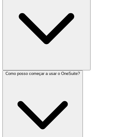
Como posso começar a usar o OneSuite?
O OneSuite foi desenvolvido para beneficiar uma ampla variedade
de profissionais e organizações em diferentes setores. Os principais
beneficiários incluem: