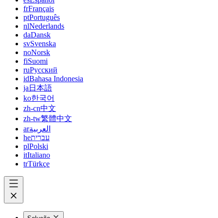
fr
Français
pt
Português
nl
Nederlands
da
Dansk
sv
Svenska
no
Norsk
fi
Suomi
ru
Русский
id
Bahasa Indonesia
ja
日本語
ko
한국어
zh-cn
中文
zh-tw
繁體中文
ar
العربية
he
עברית
pl
Polski
it
Italiano
tr
Türkçe