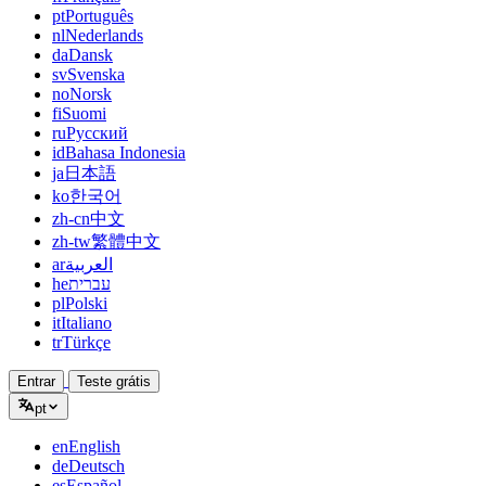
pt
Português
nl
Nederlands
da
Dansk
sv
Svenska
no
Norsk
fi
Suomi
ru
Русский
id
Bahasa Indonesia
ja
日本語
ko
한국어
zh-cn
中文
zh-tw
繁體中文
ar
العربية
he
עברית
pl
Polski
it
Italiano
tr
Türkçe
Entrar
Teste grátis
pt
en
English
de
Deutsch
es
Español