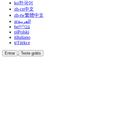
ko
한국어
zh-cn
中文
zh-tw
繁體中文
ar
العربية
he
עברית
pl
Polski
it
Italiano
tr
Türkçe
Entrar
Teste grátis
Documentação
Guias e documentos de ajuda
Afiliado
Faça parceria e ganhe junto
Integrações