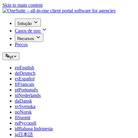
Skip to main content
Solução
Casos de uso
Recursos
Preços
pt
en
English
de
Deutsch
es
Español
fr
Français
pt
Português
nl
Nederlands
da
Dansk
sv
Svenska
no
Norsk
fi
Suomi
ru
Русский
id
Bahasa Indonesia
ja
日本語