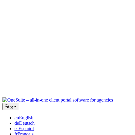
Agência Criativa
Um espaço de trabalho para briefings, feedback e faturamento para
que sua energia criativa fique no trabalho.
Consultoria
Propostas, acompanhamento de projetos e faturamento unificados
para você parecer tão profissional quanto seus conselhos.
Serviços de TI
Gerencie tickets, retainers e portais do cliente sem precisar grudar
com fita uma dúzia de ferramentas SaaS.
pt
en
English
de
Deutsch
es
Español
fr
Français