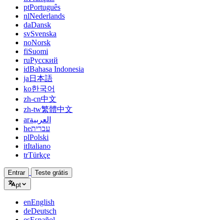
pt
Português
nl
Nederlands
da
Dansk
sv
Svenska
no
Norsk
fi
Suomi
ru
Русский
id
Bahasa Indonesia
ja
日本語
ko
한국어
zh-cn
中文
zh-tw
繁體中文
ar
العربية
he
עברית
pl
Polski
it
Italiano
tr
Türkçe
Entrar
Teste grátis
pt
en
English
de
Deutsch
es
Español