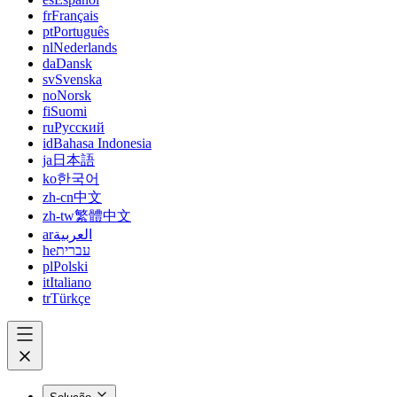
fr
Français
pt
Português
nl
Nederlands
da
Dansk
sv
Svenska
no
Norsk
fi
Suomi
ru
Русский
id
Bahasa Indonesia
ja
日本語
ko
한국어
zh-cn
中文
zh-tw
繁體中文
ar
العربية
he
עברית
pl
Polski
it
Italiano
tr
Türkçe