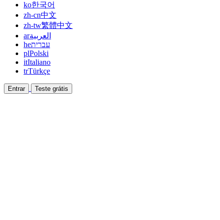
ko
한국어
zh-cn
中文
zh-tw
繁體中文
ar
العربية
he
עברית
pl
Polski
it
Italiano
tr
Türkçe
Entrar
Teste grátis
Documentação
Guias e documentos de ajuda
Afiliado
Faça parceria e ganhe junto
Integrações