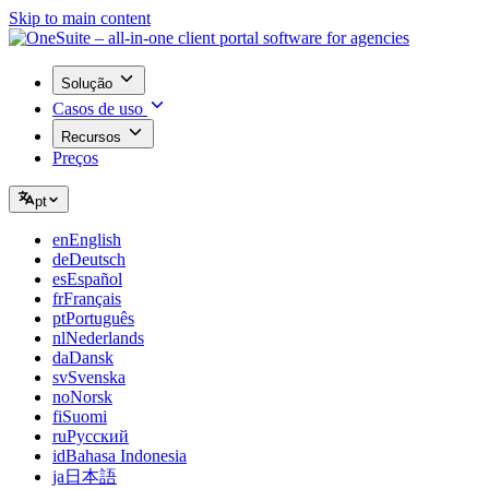
Skip to main content
Solução
Casos de uso
Recursos
Preços
pt
en
English
de
Deutsch
es
Español
fr
Français
pt
Português
nl
Nederlands
da
Dansk
sv
Svenska
no
Norsk
fi
Suomi
ru
Русский
id
Bahasa Indonesia
ja
日本語