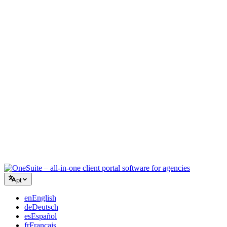
Agência Criativa
Um espaço de trabalho para briefings, feedback e faturamento para
que sua energia criativa fique no trabalho.
Consultoria
Propostas, acompanhamento de projetos e faturamento unificados
para você parecer tão profissional quanto seus conselhos.
Serviços de TI
Gerencie tickets, retainers e portais do cliente sem precisar grudar
com fita uma dúzia de ferramentas SaaS.
pt
en
English
de
Deutsch
es
Español
fr
Français