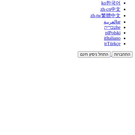
ko
한국어
zh-cn
中文
zh-tw
繁體中文
ar
العربية
he
עברית
pl
Polski
it
Italiano
tr
Türkçe
התחברות
התחל ניסיון חינם
תיעוד
מדריכים ומסמכי עזרה
שותפים
שותפו והרוויחו יחד
אינטגרציות