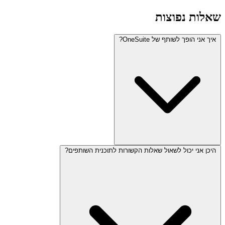
שאלות נפוצות
איך אני הופך לשותף של OneSuite?
היכן אני יכול לשאול שאלות הקשורות לתוכנית השותפים?
אתה יכול להגיש בקשה דרך טופס ההרשמה לשותפים. לאחר האישור,
תקבל את קישור השותף הייחודי שלך כדי להתחיל לקדם את OneSuite.