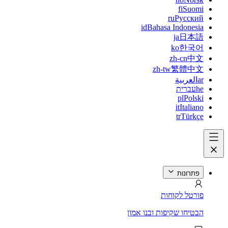
fi
Suomi
ru
Русский
id
Bahasa Indonesia
ja
日本語
ko
한국어
zh-cn
中文
zh-tw
繁體中文
ar
العربية
he
עברית
pl
Polski
it
Italiano
tr
Türkçe
פתרונות
פורטל לקוחות
הבטיחו שקיפות ובנו אמון