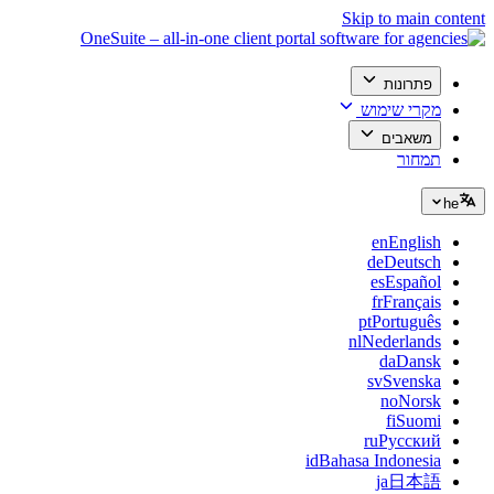
Skip to main content
פתרונות
מקרי שימוש
משאבים
תמחור
he
en
English
de
Deutsch
es
Español
fr
Français
pt
Português
nl
Nederlands
da
Dansk
sv
Svenska
no
Norsk
fi
Suomi
ru
Русский
id
Bahasa Indonesia
ja
日本語