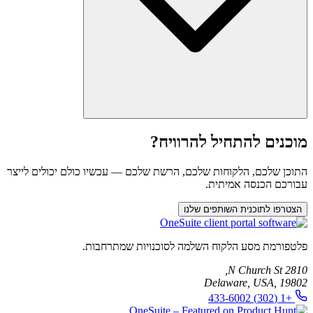
אתה יכול ליצור קשר עם צוות OneSuite דרך ערוץ התמיכה לשאלות
מוכנים להתחיל להרוויח?
בנושא תשלום, מעקב וקידום.
התוכן שלכם, הלקוחות שלכם, הרשת שלכם — עכשיו כולם יכולים לייצר
עבורכם הכנסה אמיתית.
הצטרפו לתוכנית השותפים שלנו
פלטפורמת מסע הלקוח השלמה לסוכנויות שמתרחבות.
2810 N Church St,
Delaware, USA, 19802
+1 (302) 433-6002