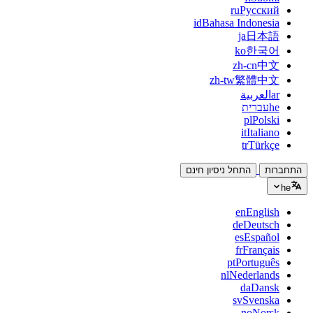
ru
Русский
id
Bahasa Indonesia
ja
日本語
ko
한국어
zh-cn
中文
zh-tw
繁體中文
ar
العربية
he
עברית
pl
Polski
it
Italiano
tr
Türkçe
התחברות
התחל ניסיון חינם
he
en
English
de
Deutsch
es
Español
fr
Français
pt
Português
nl
Nederlands
da
Dansk
sv
Svenska
no
Norsk