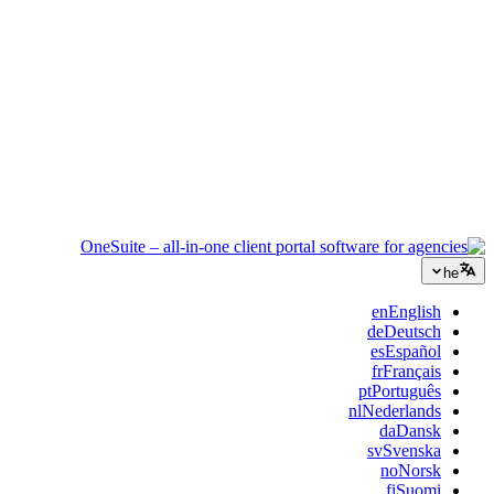
ייעוץ
הצעות, מעקב פרויקטים וחיוב מאוחדים כדי שתיראו מקצועיים כמו
הייעוץ שלכם.
שירותי IT
נהלו טיקטים, ריטיינרים ופורטלי לקוחות בלי לחבר תריסר כלי SaaS
בסלוטייפ.
he
en
English
de
Deutsch
es
Español
fr
Français
pt
Português
nl
Nederlands
da
Dansk
sv
Svenska
no
Norsk
fi
Suomi