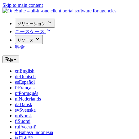
Skip to main content
ソリューション
ユースケース
リソース
料金
ja
en
English
de
Deutsch
es
Español
fr
Français
pt
Português
nl
Nederlands
da
Dansk
sv
Svenska
no
Norsk
fi
Suomi
ru
Русский
id
Bahasa Indonesia
ja
日本語