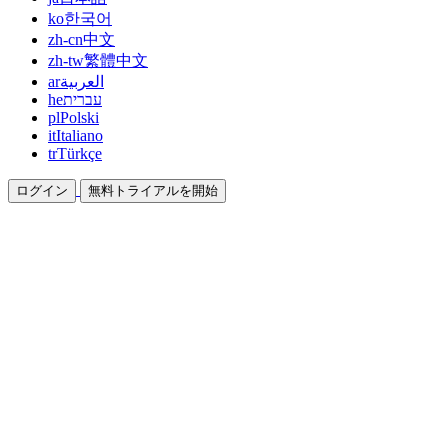
ko
한국어
zh-cn
中文
zh-tw
繁體中文
ar
العربية
he
עברית
pl
Polski
it
Italiano
tr
Türkçe
ログイン
無料トライアルを開始
ドキュメント
ガイドとヘルプドキュメント
アフィリエイト
パートナーになって一緒に稼ぐ
統合