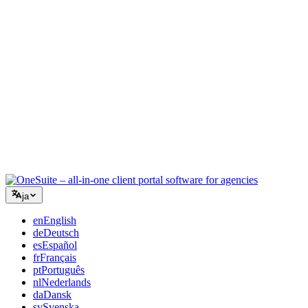
コンサルティング
提案書、プロジェクト追跡、請求を統合し、アドバイスと同
じくらいプロフェッショナルに見えるように。
ITサービス
チケット、リテイナー、クライアントポータルを、複数の
SaaSツールをつなぎ合わせることなく管理できます。
ja
en
English
de
Deutsch
es
Español
fr
Français
pt
Português
nl
Nederlands
da
Dansk
sv
Svenska