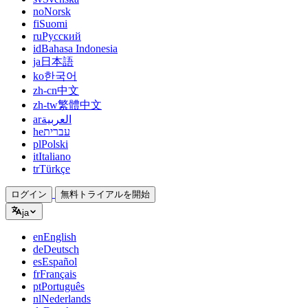
no
Norsk
fi
Suomi
ru
Русский
id
Bahasa Indonesia
ja
日本語
ko
한국어
zh-cn
中文
zh-tw
繁體中文
ar
العربية
he
עברית
pl
Polski
it
Italiano
tr
Türkçe
ログイン
無料トライアルを開始
ja
en
English
de
Deutsch
es
Español
fr
Français
pt
Português
nl
Nederlands