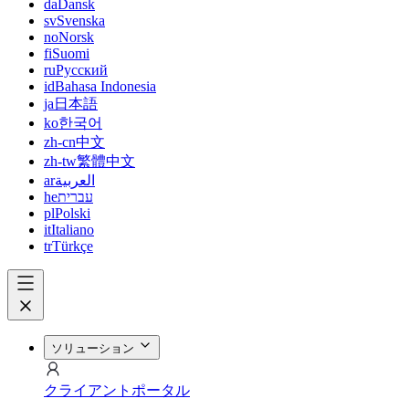
da
Dansk
sv
Svenska
no
Norsk
fi
Suomi
ru
Русский
id
Bahasa Indonesia
ja
日本語
ko
한국어
zh-cn
中文
zh-tw
繁體中文
ar
العربية
he
עברית
pl
Polski
it
Italiano
tr
Türkçe
ソリューション
クライアントポータル