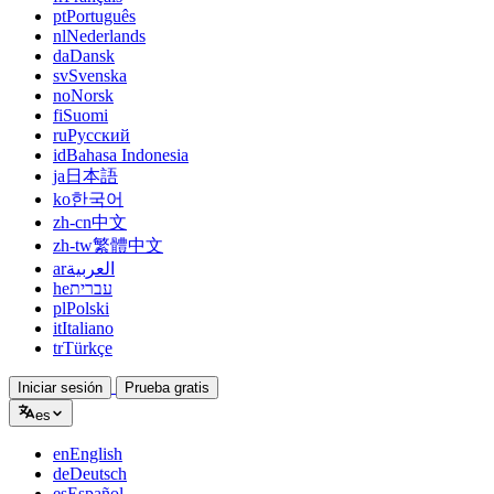
pt
Português
nl
Nederlands
da
Dansk
sv
Svenska
no
Norsk
fi
Suomi
ru
Русский
id
Bahasa Indonesia
ja
日本語
ko
한국어
zh-cn
中文
zh-tw
繁體中文
ar
العربية
he
עברית
pl
Polski
it
Italiano
tr
Türkçe
Iniciar sesión
Prueba gratis
es
en
English
de
Deutsch
es
Español