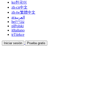
ko
한국어
zh-cn
中文
zh-tw
繁體中文
ar
العربية
he
עברית
pl
Polski
it
Italiano
tr
Türkçe
Iniciar sesión
Prueba gratis
Documentación
Guías y documentos de ayuda
Afiliados
Colabora y gana con nosotros
Integraciones