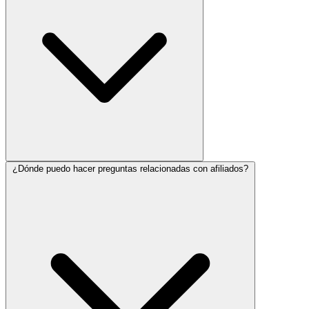
¿Dónde puedo hacer preguntas relacionadas con afiliados?
Puedes solicitar registrarte mediante el formulario de afiliados. Una
vez aprobado, recibirás tu enlace único de afiliado para empezar a
promocionar OneSuite.