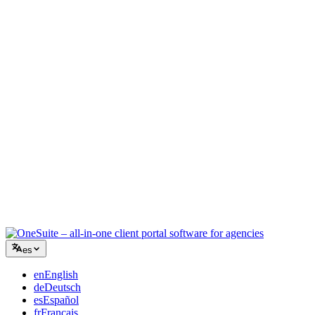
Agencia creativa
Un único espacio para briefs, feedback y facturación, para que tu
energía creativa siga en el trabajo.
Consultoría
Propuestas, seguimiento de proyectos y facturación unificados para
que parezcas tan profesional como tu asesoramiento.
Servicios de TI
Gestiona tickets, iguala mensual y portales de cliente sin pegar con
cinta una docena de SaaS.
es
en
English
de
Deutsch
es
Español
fr
Français