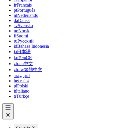
fr
Français
pt
Português
nl
Nederlands
da
Dansk
sv
Svenska
no
Norsk
fi
Suomi
ru
Русский
id
Bahasa Indonesia
ja
日本語
ko
한국어
zh-cn
中文
zh-tw
繁體中文
ar
العربية
he
עברית
pl
Polski
it
Italiano
tr
Türkçe