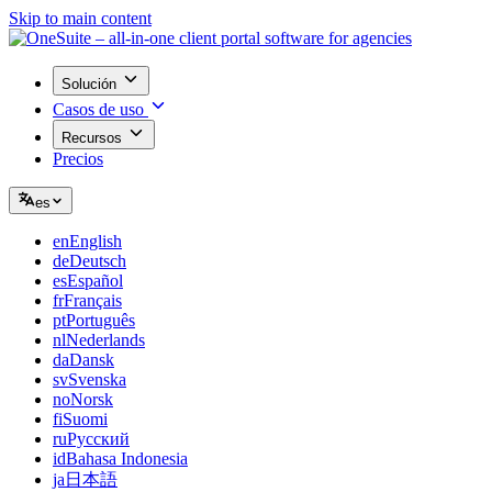
Skip to main content
Solución
Casos de uso
Recursos
Precios
es
en
English
de
Deutsch
es
Español
fr
Français
pt
Português
nl
Nederlands
da
Dansk
sv
Svenska
no
Norsk
fi
Suomi
ru
Русский
id
Bahasa Indonesia
ja
日本語