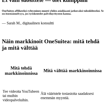
Et vain suosittele — olet kumppani
OneSuiten affiliateksi ryhtyminen muutti yhden asiakkaani jatkuvaksi tulonlähteeksi. Se
on itsestäänselvyys, jos työskentelet palveluyritysten kanssa.
— Sarah M., digitaalinen konsultti
Näin markkinoit OneSuitea: mitä tehdä
ja mitä välttää
Mitä tehdä
Mitä välttää markkinoinnissa
markkinoinnissa
Tee videoita YouTubeen
Älä vääristele tosiasioita saadaksesi
tai muihin
enemmän myyntiä.
videopalveluihin.