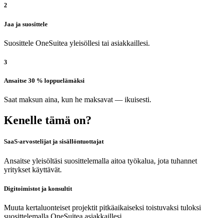
2
Jaa ja suosittele
Suosittele OneSuitea yleisöllesi tai asiakkaillesi.
3
Ansaitse 30 % loppuelämäksi
Saat maksun aina, kun he maksavat — ikuisesti.
Kenelle tämä on?
SaaS-arvostelijat ja sisällöntuottajat
Ansaitse yleisöltäsi suosittelemalla aitoa työkalua, jota tuhannet
yritykset käyttävät.
Digitoimistot ja konsultit
Muuta kertaluonteiset projektit pitkäaikaiseksi toistuvaksi tuloksi
suosittelemalla OneSuitea asiakkaillesi.