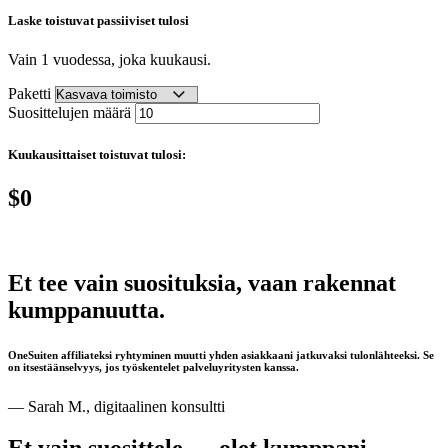
Laske toistuvat passiiviset tulosi
Vain 1 vuodessa, joka kuukausi.
Paketti
Suosittelujen määrä
Kuukausittaiset toistuvat tulosi:
$0
Et tee vain suosituksia, vaan rakennat
kumppanuutta.
OneSuiten affiliateksi ryhtyminen muutti yhden asiakkaani jatkuvaksi tulonlähteeksi. Se
on itsestäänselvyys, jos työskentelet palveluyritysten kanssa.
— Sarah M., digitaalinen konsultti