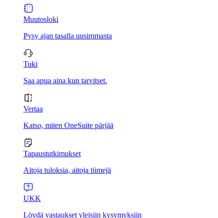
Muutosloki
Pysy ajan tasalla uusimmasta
Tuki
Saa apua aina kun tarvitset.
Vertaa
Katso, miten OneSuite pärjää
Tapaustutkimukset
Aitoja tuloksia, aitoja tiimejä
UKK
Löydä vastaukset yleisiin kysymyksiin