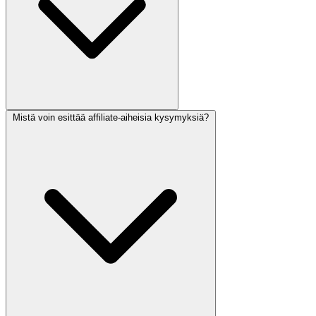
Mistä voin esittää affiliate-aiheisia kysymyksiä?
Voit hakea affiliate-rekisteröitymislomakkeen kautta. Kun sinut on
hyväksytty, saat yksilöllisen affiliate-linkkisi OneSuiten
markkinointia varten.