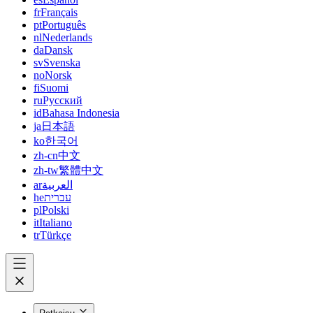
fr
Français
pt
Português
nl
Nederlands
da
Dansk
sv
Svenska
no
Norsk
fi
Suomi
ru
Русский
id
Bahasa Indonesia
ja
日本語
ko
한국어
zh-cn
中文
zh-tw
繁體中文
ar
العربية
he
עברית
pl
Polski
it
Italiano
tr
Türkçe