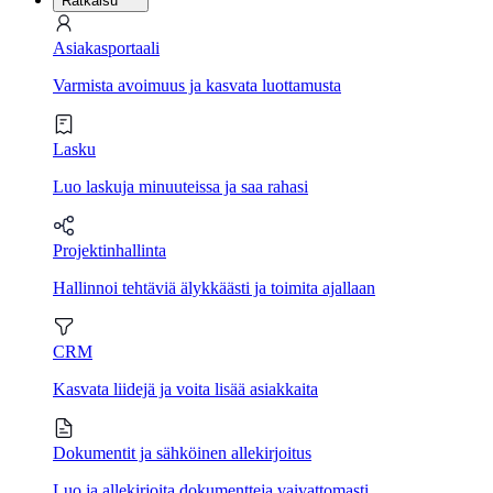
Ratkaisu
Asiakasportaali
Varmista avoimuus ja kasvata luottamusta
Lasku
Luo laskuja minuuteissa ja saa rahasi
Projektinhallinta
Hallinnoi tehtäviä älykkäästi ja toimita ajallaan
CRM
Kasvata liidejä ja voita lisää asiakkaita
Dokumentit ja sähköinen allekirjoitus
Luo ja allekirjoita dokumentteja vaivattomasti