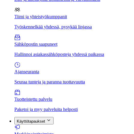
Tiimi ja yhteistyökumppanit
Työskennelkää yhdessä, pysykää linjassa
Sähköpostin saapuneet
Hallinnoi asiakassähköposteja yhdessä paikassa
Ajanseuranta
Seuraa tunteja ja paranna tuottavuutta
Tuotteistettu palvelu
Paketoi ja myy palveluita helposti
Käyttötapaukset