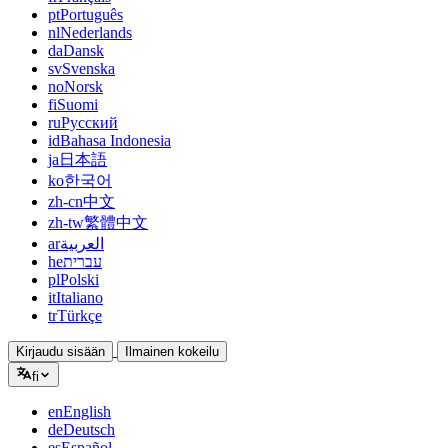
pt
Português
nl
Nederlands
da
Dansk
sv
Svenska
no
Norsk
fi
Suomi
ru
Русский
id
Bahasa Indonesia
ja
日本語
ko
한국어
zh-cn
中文
zh-tw
繁體中文
ar
العربية
he
עברית
pl
Polski
it
Italiano
tr
Türkçe
Kirjaudu sisään
Ilmainen kokeilu
fi
en
English
de
Deutsch
es
Español