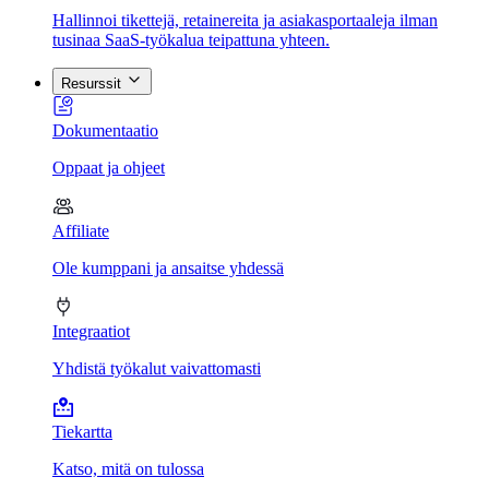
Hallinnoi tikettejä, retainereita ja asiakasportaaleja ilman
tusinaa SaaS-työkalua teipattuna yhteen.
Resurssit
Dokumentaatio
Oppaat ja ohjeet
Affiliate
Ole kumppani ja ansaitse yhdessä
Integraatiot
Yhdistä työkalut vaivattomasti
Tiekartta
Katso, mitä on tulossa