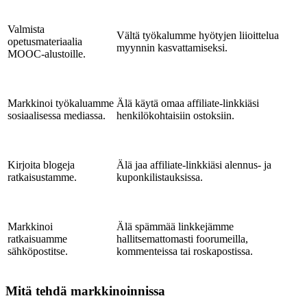
Valmista
Vältä työkalumme hyötyjen liioittelua
opetusmateriaalia
myynnin kasvattamiseksi.
MOOC-alustoille.
Markkinoi työkaluamme
Älä käytä omaa affiliate-linkkiäsi
sosiaalisessa mediassa.
henkilökohtaisiin ostoksiin.
Kirjoita blogeja
Älä jaa affiliate-linkkiäsi alennus- ja
ratkaisustamme.
kuponkilistauksissa.
Markkinoi
Älä spämmää linkkejämme
ratkaisuamme
hallitsemattomasti foorumeilla,
sähköpostitse.
kommenteissa tai roskapostissa.
Mitä tehdä markkinoinnissa