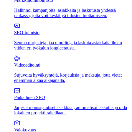
Markkinointitoimisto
Hallinnoi kampanjoita, asiakkaita ja laskutusta yhdessä
paikassa, jotta voit keskittyä tulosten tuottamiseen.
SEO-toimisto
Seuraa projekteja, jaa raportteja ja laskuta asiakkaita ilman
viiden eri työkalun jongleerausta.
Videoeditointi
Sujuvoita hyväksyntöjä, korjauksia ja maksuja, jotta vietät
enemmän aikaa aikajanalla.
Paikallinen SEO
Järjestä monisijaintiset asiakkaat, automatisoi laskutus ja pidä
jokainen projekti raiteillaan.
Valokuvaus