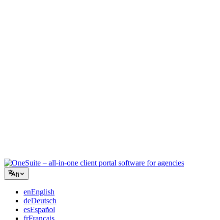
Luova toimisto
Yksi työtila briiffeille, palautteille ja laskutukselle, jotta luova
energiasi pysyy työssä.
Konsultointi
Tarjoukset, projektien seuranta ja laskutus yhdistettynä, jotta näytät
yhtä ammattimaiselta kuin neuvosi.
IT-palvelut
Hallinnoi tikettejä, retainereita ja asiakasportaaleja ilman tusinaa
SaaS-työkalua teipattuna yhteen.
fi
en
English
de
Deutsch
es
Español
fr
Français