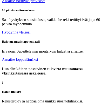
Ansaitse toistuvaa provisiota
60 päivän evästeen kesto
Saat hyvityksen suosittelusta, vaikka he rekisteröityisivät jopa 60
päivää myöhemmin.
Hyödynnä yleisösi
Rajaton ansaintapotentiaali
Ei rajoja. Suosittele niin monta kuin haluat ja ansaitse.
Ansaitse loppuelämäksi
Luo elinikäinen passiivinen tulovirta muutamassa
yksinkertaisessa askeleessa.
1
Hanki linkkisi
Rekisteröidy ja nappaa oma uniikki suosittelulinkkisi.