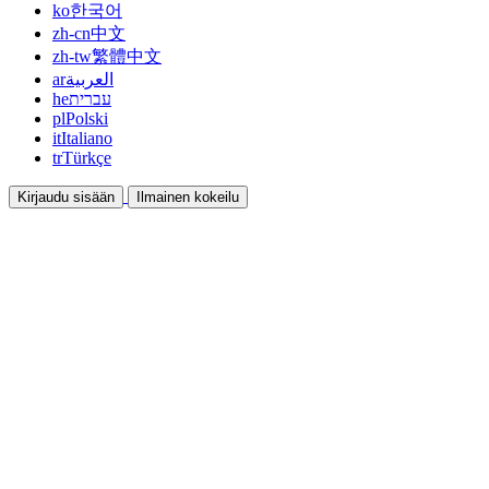
ko
한국어
zh-cn
中文
zh-tw
繁體中文
ar
العربية
he
עברית
pl
Polski
it
Italiano
tr
Türkçe
Kirjaudu sisään
Ilmainen kokeilu
Dokumentaatio
Oppaat ja ohjeet
Affiliate
Ole kumppani ja ansaitse yhdessä
Integraatiot