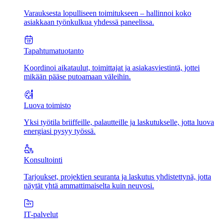
Varauksesta lopulliseen toimitukseen – hallinnoi koko
asiakkaan työnkulkua yhdessä paneelissa.
Tapahtumatuotanto
Koordinoi aikataulut, toimittajat ja asiakasviestintä, jottei
mikään pääse putoamaan väleihin.
Luova toimisto
Yksi työtila briiffeille, palautteille ja laskutukselle, jotta luova
energiasi pysyy työssä.
Konsultointi
Tarjoukset, projektien seuranta ja laskutus yhdistettynä, jotta
näytät yhtä ammattimaiselta kuin neuvosi.
IT-palvelut