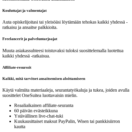
Kouluttajat ja valmentajat
Auta opiskelijoitasi tai yleisöäsi löytämään tehokas kaikki yhdessä -
ratkaisu ja ansaitse palkkioita.
Freelancerit ja palveluntarjoajat
Muuta asiakassuhteesi toistuvaksi tuloksi suosittelemalla luotettua
kaikki yhdessä -ratkaisua.
Affiliate-resurssit
Kaikki, mitä tarvitset ansaitsemisen aloittamiseen
Käytä valmiita materiaaleja, seurantatyökaluja ja tukea, joiden avulla
suosittelet OneSuitea luottavaisin mielin.
Reaaliaikainen affiliate-seuranta
60 päivän eväste­ikkuna
Ystävällinen live-chat-tuki
Kuukausittaiset maksut PayPalin, Wisen tai pankkisiirron
kautta