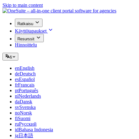
Skip to main content
Ratkaisu
Käyttötapaukset
Resurssit
Hinnoittelu
fi
en
English
de
Deutsch
es
Español
fr
Français
pt
Português
nl
Nederlands
da
Dansk
sv
Svenska
no
Norsk
fi
Suomi
ru
Русский
id
Bahasa Indonesia
ja
日本語