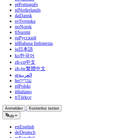
pt
Português
nl
Nederlands
da
Dansk
sv
Svenska
no
Norsk
fi
Suomi
ru
Русский
id
Bahasa Indonesia
ja
日本語
ko
한국어
zh-cn
中文
zh-tw
繁體中文
ar
العربية
he
עברית
pl
Polski
it
Italiano
tr
Türkçe
Anmelden
Kostenlos testen
de
en
English
de
Deutsch
es
Español