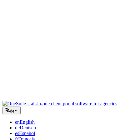
Kreativagentur
Ein Workspace für Briefings, Feedback und Abrechnung, damit Ihre
kreative Energie auf der Arbeit bleibt.
Beratung
Angebote, Projektverfolgung und Rechnungsstellung vereint, damit
Sie so professionell wirken wie Ihre Beratung.
IT-Dienstleistungen
Tickets, Retainer und Kundenportale verwalten, ohne ein Dutzend
SaaS-Tools zusammenzuflicken.
de
en
English
de
Deutsch
es
Español
fr
Français