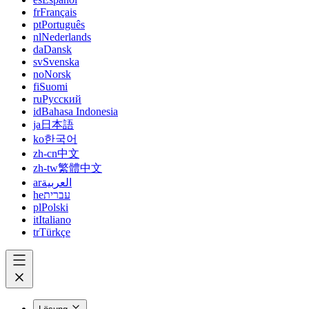
fr
Français
pt
Português
nl
Nederlands
da
Dansk
sv
Svenska
no
Norsk
fi
Suomi
ru
Русский
id
Bahasa Indonesia
ja
日本語
ko
한국어
zh-cn
中文
zh-tw
繁體中文
ar
العربية
he
עברית
pl
Polski
it
Italiano
tr
Türkçe