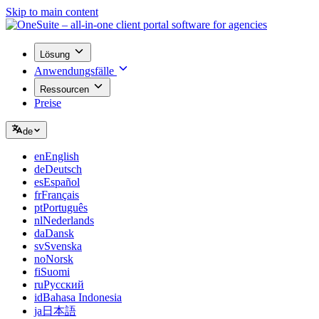
Skip to main content
Lösung
Anwendungsfälle
Ressourcen
Preise
de
en
English
de
Deutsch
es
Español
fr
Français
pt
Português
nl
Nederlands
da
Dansk
sv
Svenska
no
Norsk
fi
Suomi
ru
Русский
id
Bahasa Indonesia
ja
日本語