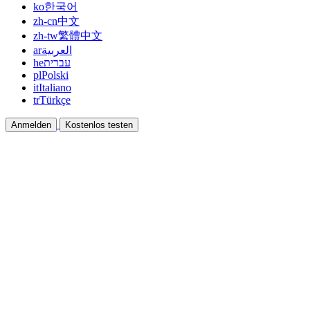
ko
한국어
zh-cn
中文
zh-tw
繁體中文
ar
العربية
he
עברית
pl
Polski
it
Italiano
tr
Türkçe
Anmelden
Kostenlos testen
Dokumentation
Anleitungen und Hilfedokumente
Affiliate
Partnern und gemeinsam verdienen
Integrationen