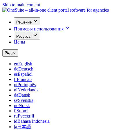
Skip to main content
Решение
Примеры использования
Ресурсы
Цены
ru
en
English
de
Deutsch
es
Español
fr
Français
pt
Português
nl
Nederlands
da
Dansk
sv
Svenska
no
Norsk
fi
Suomi
ru
Русский
id
Bahasa Indonesia
ja
日本語