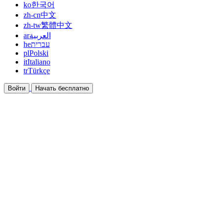
ko
한국어
zh-cn
中文
zh-tw
繁體中文
ar
العربية
he
עברית
pl
Polski
it
Italiano
tr
Türkçe
Войти
Начать бесплатно
Документация
Руководства и справочные документы
Партнёрская программа
Станьте партнёром и зарабатывайте вместе
Интеграции