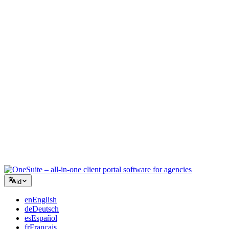
Agensi Kreatif
Satu ruang kerja untuk brief, umpan balik, dan penagihan sehingga
energi kreatif Anda tetap pada pekerjaan.
Konsultasi
Proposal, pelacakan proyek, dan faktur terpadu sehingga Anda
terlihat seprofesional saran Anda.
Layanan TI
Kelola tiket, retainer, dan portal klien tanpa harus menggabungkan
selusin alat SaaS.
id
en
English
de
Deutsch
es
Español
fr
Français