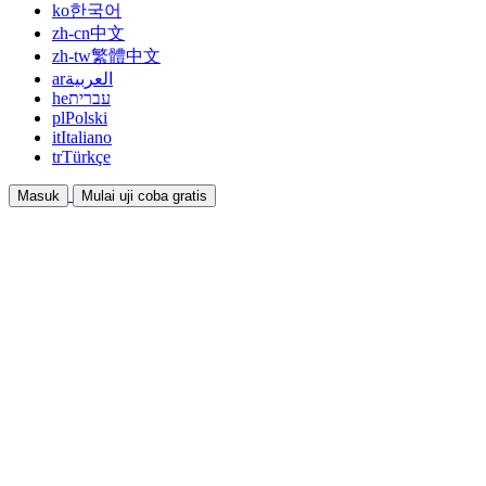
ko
한국어
zh-cn
中文
zh-tw
繁體中文
ar
العربية
he
עברית
pl
Polski
it
Italiano
tr
Türkçe
Masuk
Mulai uji coba gratis
Dokumentasi
Panduan dan dokumen bantuan
Afiliasi
Bermitra dan dapatkan penghasilan bersama
Integrasi