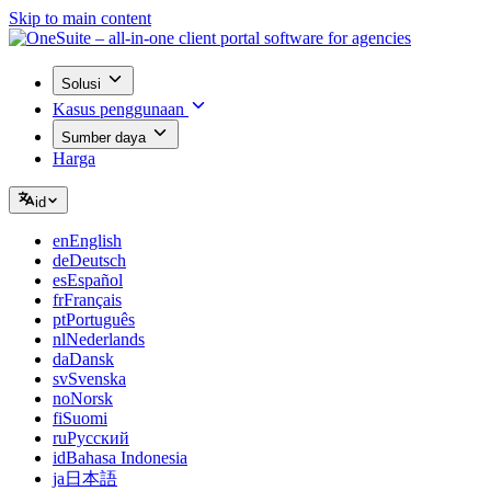
Skip to main content
Solusi
Kasus penggunaan
Sumber daya
Harga
id
en
English
de
Deutsch
es
Español
fr
Français
pt
Português
nl
Nederlands
da
Dansk
sv
Svenska
no
Norsk
fi
Suomi
ru
Русский
id
Bahasa Indonesia
ja
日本語