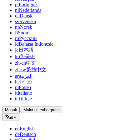
pt
Português
nl
Nederlands
da
Dansk
sv
Svenska
no
Norsk
fi
Suomi
ru
Русский
id
Bahasa Indonesia
ja
日本語
ko
한국어
zh-cn
中文
zh-tw
繁體中文
ar
العربية
he
עברית
pl
Polski
it
Italiano
tr
Türkçe
Masuk
Mulai uji coba gratis
id
en
English
de
Deutsch
es
Español