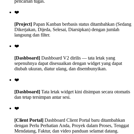
pencarian tugas.
❤️
[Project]
Papan Kanban berbasis status ditambahkan (Sedang
Dikerjakan, Dijeda, Selesai, Diarsipkan) dengan jumlah
langsung dan filter.
❤️
[Dashboard]
Dashboard V2 dirilis — tata letak yang
sepenuhnya dapat disesuaikan dengan widget yang dapat
diubah ukuran, diatur ulang, dan disembunyikan.
❤️
[Dashboard]
Tata letak widget kini disimpan secara otomatis
dan tetap tersimpan antar sesi.
❤️
[Client Portal]
Dashboard Client Portal baru ditambahkan
dengan Perlu Perhatian Anda, Proyek dalam Proses, Tenggat
Mendatang, Faktur, dan video panduan selamat datang.