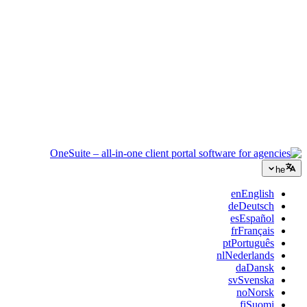
ייעוץ
הצעות, מעקב פרויקטים וחיוב מאוחדים כדי שתיראו מקצועיים כמו
הייעוץ שלכם.
שירותי IT
נהלו טיקטים, ריטיינרים ופורטלי לקוחות בלי לחבר תריסר כלי SaaS
בסלוטייפ.
he
en
English
de
Deutsch
es
Español
fr
Français
pt
Português
nl
Nederlands
da
Dansk
sv
Svenska
no
Norsk
fi
Suomi