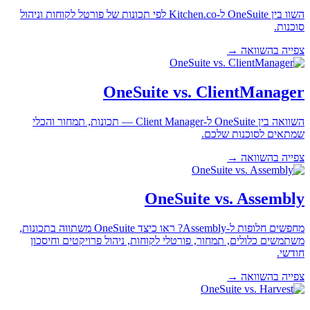
השוו בין OneSuite ל-Kitchen.co לפי תכונות של פורטל לקוחות וניהול
סוכנות.
צפייה בהשוואה →
OneSuite vs. ClientManager
השוואה בין OneSuite ל-Client Manager — תכונות, תמחור והכלי
שמתאים לסוכנות שלכם.
צפייה בהשוואה →
OneSuite vs. Assembly
מחפשים חלופות ל-Assembly? ראו כיצד OneSuite משתווה בתכונות,
משתמשים כלולים, תמחור, פורטלי לקוחות, ניהול פרויקטים וחיסכון
חודשי.
צפייה בהשוואה →