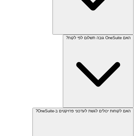
האם OneSuite גובה תשלום לפי לקוח?
OneSuite מתחיל ב-$29 לחודש עבור 5 משתמשים. מכיוון שהוא משלב
מספר כלים בפלטפורמה אחת, הוא יכול להפחית את הצורך במנויים
נפרדים.
האם לקוחות יכולים לגשת לעדכוני פרויקטים ב-OneSuite?
לא. תוכניות OneSuite כוללות לקוחות ללא הגבלה, כך שאתה לא משלם
יותר רק כי רשימת הלקוחות שלך גדלה.