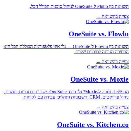
השוואה בין Plutio ל-OneSuite לניהול סוכנות הכולל הכל.
צפייה בהשוואה →
OneSuite vs. Flowlu
השוואה בין Flowlu ל-OneSuite — גלו איזו פלטפורמה הכוללת הכל היא
הבחירה הנכונה לסוכנות שלכם.
צפייה בהשוואה →
OneSuite vs. Moxie
מחפשים חלופה ל-Moxie? גלו כיצד OneSuite משתווה בתכונות, תמחור,
ניהול פרויקטים, CRM, חשבוניות ותהליכי עבודה עם לקוחות.
צפייה בהשוואה →
OneSuite vs. Kitchen.co