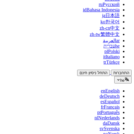
ru
Русский
id
Bahasa Indonesia
ja
日本語
ko
한국어
zh-cn
中文
zh-tw
繁體中文
ar
العربية
he
עברית
pl
Polski
it
Italiano
tr
Türkçe
התחברות
התחל ניסיון חינם
he
en
English
de
Deutsch
es
Español
fr
Français
pt
Português
nl
Nederlands
da
Dansk
sv
Svenska
no
Norsk