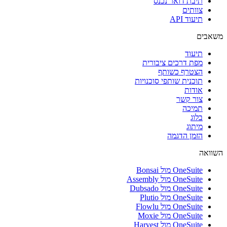
תיבת דואר נכנס
צוותים
תיעוד API
משאבים
תיעוד
מפת דרכים ציבורית
הצטרף כשותף
תוכנית שותפי סוכנויות
אודות
צור קשר
תמיכה
בלוג
מיתוג
הזמן הדגמה
השוואה
OneSuite מול Bonsai
OneSuite מול Assembly
OneSuite מול Dubsado
OneSuite מול Plutio
OneSuite מול Flowlu
OneSuite מול Moxie
OneSuite מול Harvest