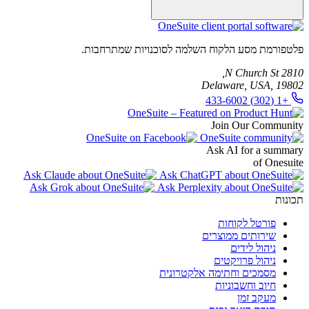
כן. OneSuite כולל תכונות חיוב, כך שתוכל ליצור, לשלוח ולנהל חשבוניות
מאותו מרחב עבודה.
פלטפורמת מסע הלקוח השלמה לסוכנויות שמתרחבות.
2810 N Church St,
Delaware, USA, 19802
+1 (302) 433-6002
Join Our Community
Ask AI for a summary
of Onesuite
תכונות
פורטל לקוחות
שירותים ממוצרים
ניהול לידים
ניהול פרויקטים
מסמכים וחתימה אלקטרונית
חיוב וחשבוניות
מעקב זמן