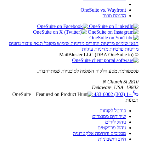
OneSuite vs. Wayfront
הדגמת מוצר
תנאי שימוש
מדיניות החזרים
מדיניות שימוש מקובל
תנאי עיבוד נתונים
מדיניות פרטיות
מדיניות עוגיות
© MailBluster LLC (DBA OneSuite.io)
פלטפורמת מסע הלקוח השלמה לסוכנויות שמתרחבות.
2810 N Church St,
Delaware, USA, 19802
+1 (302) 433-6002
תכונות
פורטל לקוחות
שירותים ממוצרים
ניהול לידים
ניהול פרויקטים
מסמכים וחתימה אלקטרונית
חיוב וחשבוניות