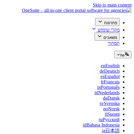
Skip to main content
פתרונות
מקרי שימוש
משאבים
תמחור
he
en
English
de
Deutsch
es
Español
fr
Français
pt
Português
nl
Nederlands
da
Dansk
sv
Svenska
no
Norsk
fi
Suomi
ru
Русский
id
Bahasa Indonesia
ja
日本語