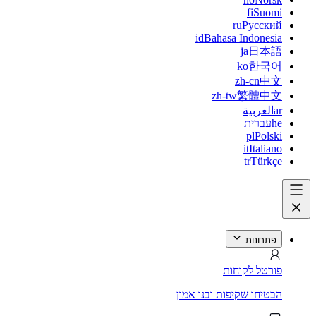
fi
Suomi
ru
Русский
id
Bahasa Indonesia
ja
日本語
ko
한국어
zh-cn
中文
zh-tw
繁體中文
ar
العربية
he
עברית
pl
Polski
it
Italiano
tr
Türkçe
פתרונות
פורטל לקוחות
הבטיחו שקיפות ובנו אמון