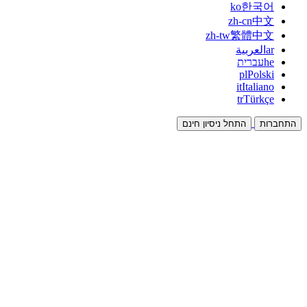
ko
한국어
zh-cn
中文
zh-tw
繁體中文
ar
العربية
he
עברית
pl
Polski
it
Italiano
tr
Türkçe
התחברות
התחל ניסיון חינם
תיעוד
מדריכים ומסמכי עזרה
שותפים
שותפו והרוויחו יחד
אינטגרציות