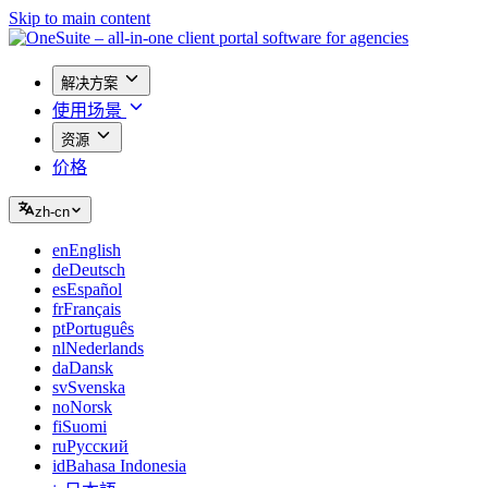
Skip to main content
解决方案
使用场景
资源
价格
zh-cn
en
English
de
Deutsch
es
Español
fr
Français
pt
Português
nl
Nederlands
da
Dansk
sv
Svenska
no
Norsk
fi
Suomi
ru
Русский
id
Bahasa Indonesia