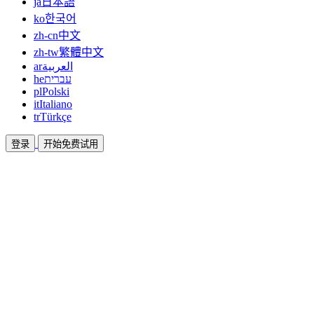
ja
日本語
ko
한국어
zh-cn
中文
zh-tw
繁體中文
ar
العربية
he
עברית
pl
Polski
it
Italiano
tr
Türkçe
登录
开始免费试用
文档
指南和帮助文档
联盟
合作共赢