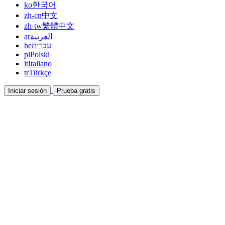
ko
한국어
zh-cn
中文
zh-tw
繁體中文
ar
العربية
he
עברית
pl
Polski
it
Italiano
tr
Türkçe
Iniciar sesión
Prueba gratis
Documentación
Guías y documentos de ayuda
Afiliados
Colabora y gana con nosotros
Integraciones