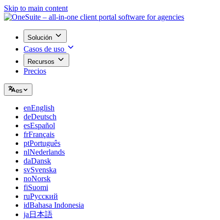
Skip to main content
Solución
Casos de uso
Recursos
Precios
es
en
English
de
Deutsch
es
Español
fr
Français
pt
Português
nl
Nederlands
da
Dansk
sv
Svenska
no
Norsk
fi
Suomi
ru
Русский
id
Bahasa Indonesia
ja
日本語