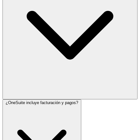
¿OneSuite incluye facturación y pagos?
Sí. Los clientes pueden iniciar sesión en el portal de clientes para ver
el progreso del proyecto, documentos, facturas y actualizaciones
importantes.