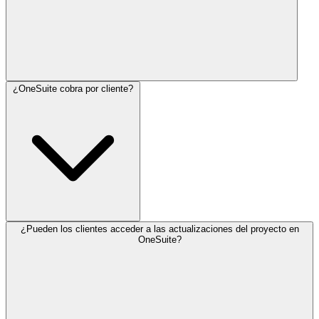
¿OneSuite cobra por cliente?
OneSuite comienza desde 29 $/mes para 5 usuarios. Al combinar
múltiples herramientas en una sola plataforma, puede reducir la
necesidad de suscripciones separadas.
¿Pueden los clientes acceder a las actualizaciones del proyecto en
No. Los planes de OneSuite incluyen clientes ilimitados, por lo que
OneSuite?
no pagas más solo porque tu lista de clientes crezca.