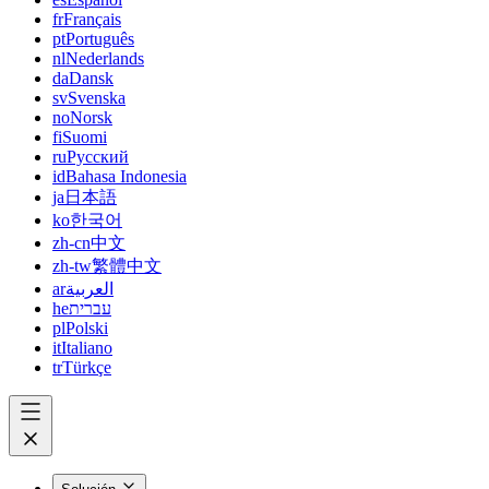
fr
Français
pt
Português
nl
Nederlands
da
Dansk
sv
Svenska
no
Norsk
fi
Suomi
ru
Русский
id
Bahasa Indonesia
ja
日本語
ko
한국어
zh-cn
中文
zh-tw
繁體中文
ar
العربية
he
עברית
pl
Polski
it
Italiano
tr
Türkçe