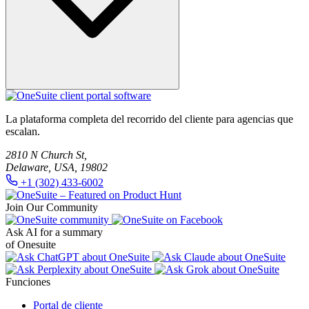
Sí. OneSuite incluye funciones de facturación, para que puedas
crear, enviar y administrar facturas desde el mismo espacio de
La plataforma completa del recorrido del cliente para agencias que
trabajo.
escalan.
2810 N Church St,
Delaware, USA, 19802
+1 (302) 433-6002
Join Our Community
Ask AI for a summary
of Onesuite
Funciones
Portal de cliente