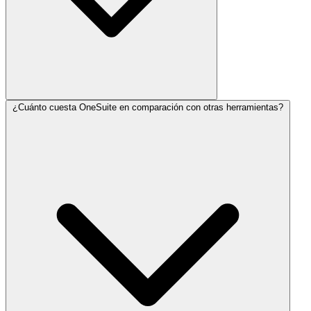
¿Cuánto cuesta OneSuite en comparación con otras herramientas?
Sí. OneSuite funciona para freelancers, equipos pequeños y
agencias en crecimiento. Puedes empezar con un plan más pequeño
y actualizar a medida que tu equipo crezca.