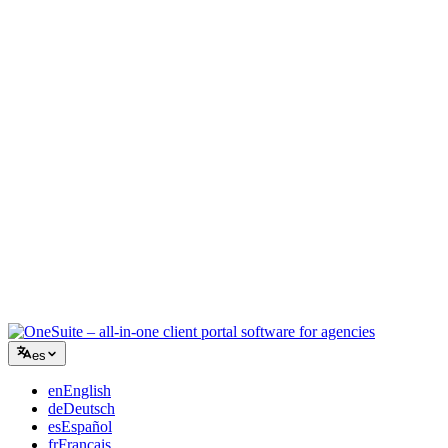
Agencia creativa
Un único espacio para briefs, feedback y facturación, para que tu
energía creativa siga en el trabajo.
Consultoría
Propuestas, seguimiento de proyectos y facturación unificados para
que parezcas tan profesional como tu asesoramiento.
Servicios de TI
Gestiona tickets, iguala mensual y portales de cliente sin pegar con
cinta una docena de SaaS.
es
en
English
de
Deutsch
es
Español
fr
Français