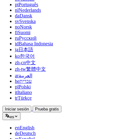
pt
Português
nl
Nederlands
da
Dansk
sv
Svenska
no
Norsk
fi
Suomi
ru
Русский
id
Bahasa Indonesia
ja
日本語
ko
한국어
zh-cn
中文
zh-tw
繁體中文
ar
العربية
he
עברית
pl
Polski
it
Italiano
tr
Türkçe
Iniciar sesión
Prueba gratis
es
en
English
de
Deutsch
es
Español