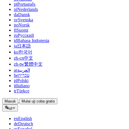
pt
Português
nl
Nederlands
da
Dansk
sv
Svenska
no
Norsk
fi
Suomi
ru
Русский
id
Bahasa Indonesia
ja
日本語
ko
한국어
zh-cn
中文
zh-tw
繁體中文
ar
العربية
he
עברית
pl
Polski
it
Italiano
tr
Türkçe
Masuk
Mulai uji coba gratis
id
en
English
de
Deutsch
es
Español