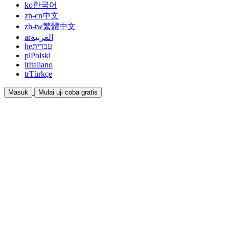
ko
한국어
zh-cn
中文
zh-tw
繁體中文
ar
العربية
he
עברית
pl
Polski
it
Italiano
tr
Türkçe
Masuk
Mulai uji coba gratis
Dokumentasi
Panduan dan dokumen bantuan
Afiliasi
Bermitra dan dapatkan penghasilan bersama
Integrasi