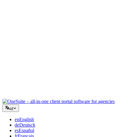
Agensi Kreatif
Satu ruang kerja untuk brief, umpan balik, dan penagihan sehingga
energi kreatif Anda tetap pada pekerjaan.
Konsultasi
Proposal, pelacakan proyek, dan faktur terpadu sehingga Anda
terlihat seprofesional saran Anda.
Layanan TI
Kelola tiket, retainer, dan portal klien tanpa harus menggabungkan
selusin alat SaaS.
id
en
English
de
Deutsch
es
Español
fr
Français