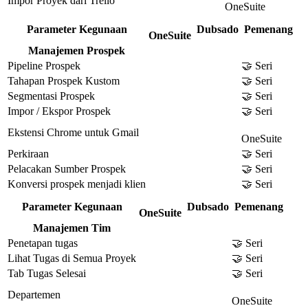
Impor Proyek dari Trello
OneSuite
Parameter Kegunaan
Dubsado
Pemenang
OneSuite
Manajemen Prospek
Pipeline Prospek
🤝 Seri
Tahapan Prospek Kustom
🤝 Seri
Segmentasi Prospek
🤝 Seri
Impor / Ekspor Prospek
🤝 Seri
Ekstensi Chrome untuk Gmail
OneSuite
Perkiraan
🤝 Seri
Pelacakan Sumber Prospek
🤝 Seri
Konversi prospek menjadi klien
🤝 Seri
Parameter Kegunaan
Dubsado
Pemenang
OneSuite
Manajemen Tim
Penetapan tugas
🤝 Seri
Lihat Tugas di Semua Proyek
🤝 Seri
Tab Tugas Selesai
🤝 Seri
Departemen
OneSuite