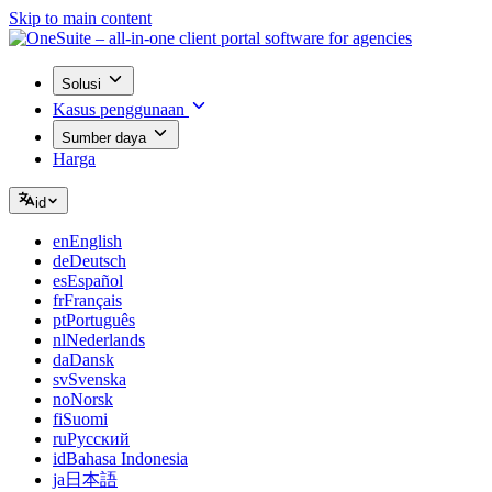
Skip to main content
Solusi
Kasus penggunaan
Sumber daya
Harga
id
en
English
de
Deutsch
es
Español
fr
Français
pt
Português
nl
Nederlands
da
Dansk
sv
Svenska
no
Norsk
fi
Suomi
ru
Русский
id
Bahasa Indonesia
ja
日本語