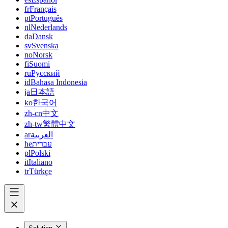
fr
Français
pt
Português
nl
Nederlands
da
Dansk
sv
Svenska
no
Norsk
fi
Suomi
ru
Русский
id
Bahasa Indonesia
ja
日本語
ko
한국어
zh-cn
中文
zh-tw
繁體中文
ar
العربية
he
עברית
pl
Polski
it
Italiano
tr
Türkçe