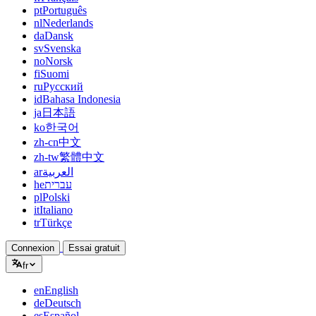
pt
Português
nl
Nederlands
da
Dansk
sv
Svenska
no
Norsk
fi
Suomi
ru
Русский
id
Bahasa Indonesia
ja
日本語
ko
한국어
zh-cn
中文
zh-tw
繁體中文
ar
العربية
he
עברית
pl
Polski
it
Italiano
tr
Türkçe
Connexion
Essai gratuit
fr
en
English
de
Deutsch
es
Español