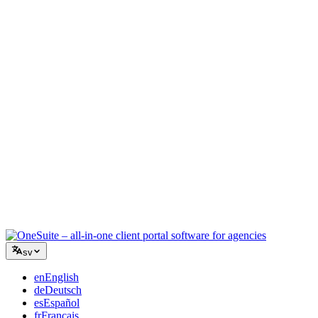
Kreativ byrå
En arbetsyta för briefer, feedback och fakturering så att din kreativa
energi stannar på arbetet.
Konsultverksamhet
Offerter, projektspårning och fakturering samlat så att du ser lika
professionell ut som dina råd.
IT-tjänster
Hantera ärenden, retainers och kundportaler utan att tejpa ihop ett
dussin SaaS-verktyg.
sv
en
English
de
Deutsch
es
Español
fr
Français