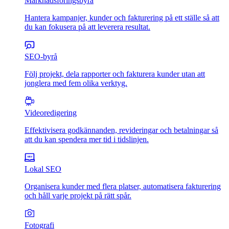
Marknadsföringsbyrå
Hantera kampanjer, kunder och fakturering på ett ställe så att
du kan fokusera på att leverera resultat.
SEO-byrå
Följ projekt, dela rapporter och fakturera kunder utan att
jonglera med fem olika verktyg.
Videoredigering
Effektivisera godkännanden, revideringar och betalningar så
att du kan spendera mer tid i tidslinjen.
Lokal SEO
Organisera kunder med flera platser, automatisera fakturering
och håll varje projekt på rätt spår.
Fotografi