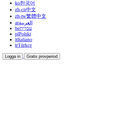
ko
한국어
zh-cn
中文
zh-tw
繁體中文
ar
العربية
he
עברית
pl
Polski
it
Italiano
tr
Türkçe
Logga in
Gratis provperiod
Dokumentation
Guider och hjälpdokument
Affiliate
Bli partner och tjäna tillsammans
Integrationer