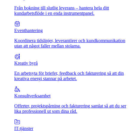
Från bokning till slutlig leverans – hantera hela ditt
kundarbetsflöde i en enda instrumentpanel.
Eventhantering
Koordinera tidslinjer, leverantörer och kundkommunikation
utan att något faller mellan stolarna.
Kreativ byrå
En arbetsyta för briefer, feedback och fakturering så att din
kreativa energi stannar på arbetet.
Konsultverksamhet
Offerter, projektspårning och fakturering samlat så att du ser
lika professionell ut som dina råd.
IT-tjänster