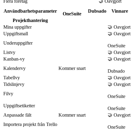
Flera företag
🤝 Oavgjort
Användbarhetsparameter
Dubsado
Vinnare
OneSuite
Projekthantering
Mina uppgifter
🤝 Oavgjort
Uppgiftsmall
🤝 Oavgjort
Underuppgifter
OneSuite
Listvy
🤝 Oavgjort
Kanban-vy
🤝 Oavgjort
Kalendervy
Kommer snart
Dubsado
Tabellvy
🤝 Oavgjort
Tidslinjevy
🤝 Oavgjort
Filvy
OneSuite
Uppgiftsetiketter
OneSuite
Anpassade fält
Kommer snart
🤝 Oavgjort
Importera projekt från Trello
OneSuite