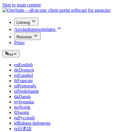
Skip to main content
Lösning
Användningsområden
Resurser
Priser
sv
en
English
de
Deutsch
es
Español
fr
Français
pt
Português
nl
Nederlands
da
Dansk
sv
Svenska
no
Norsk
fi
Suomi
ru
Русский
id
Bahasa Indonesia
ja
日本語