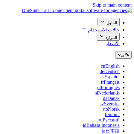
Skip to main content
الحلول
حالات الاستخدام
الموارد
الأسعار
ar
en
English
de
Deutsch
es
Español
fr
Français
pt
Português
nl
Nederlands
da
Dansk
sv
Svenska
no
Norsk
fi
Suomi
ru
Русский
id
Bahasa Indonesia
ja
日本語