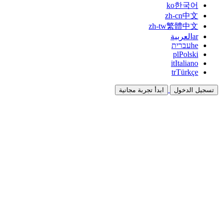
ko
한국어
zh-cn
中文
zh-tw
繁體中文
ar
العربية
he
עברית
pl
Polski
it
Italiano
tr
Türkçe
تسجيل الدخول
ابدأ تجربة مجانية
التوثيق
الأدلة والوثائق المرجعية
برنامج الشراكة
شارك واكسب معاً
التكاملات