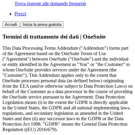
Trova risposte alle domande frequenti
Prezzi
Accedi
Inizia la prova gratuita
Termini di trattamento dei dati | OneSuite
This Data Processing Terms Addendum ("Addendum") forms part
of the Agreement based on the OneSuite Terms of Use
("Agreement") between OneSuite ("OneSuite") and the individual
or entity identified in the Agreement as "You" or "the Customer" to
whom OneSuite provides services under the Agreement (the
"Customer"). This Addendum applies only to the extent that
OneSuite processes personal data (as defined below) originating
from the EEA (and/or otherwise subject to Data Protection Laws) on
behalf of the Customer as a data processor in the course of providing
the OneSuite service pursuant to the Agreement. Data Protection
Legislation means (i) to the extent the GDPR is directly applicable
in the United States, the GDPR and all national implementing laws,
regulations, and secondary legislation as amended in the United
States and then (ii) any successor laws to the GDPR or the Data
Protection Act 1998. "GDPR" means the General Data Protection
Regulation ((EU) 2016/679).