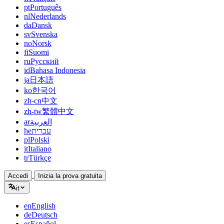
pt
Português
nl
Nederlands
da
Dansk
sv
Svenska
no
Norsk
fi
Suomi
ru
Русский
id
Bahasa Indonesia
ja
日本語
ko
한국어
zh-cn
中文
zh-tw
繁體中文
ar
العربية
he
עברית
pl
Polski
it
Italiano
tr
Türkçe
Accedi
Inizia la prova gratuita
it
en
English
de
Deutsch
es
Español