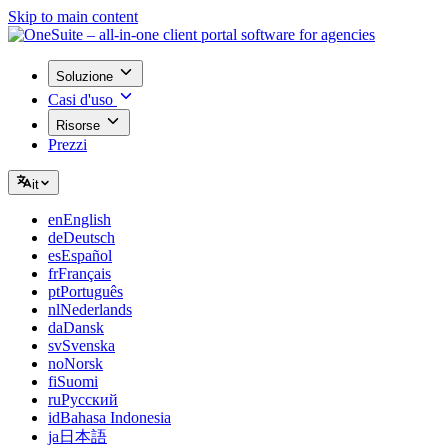
Skip to main content
Soluzione
Casi d'uso
Risorse
Prezzi
it
en
English
de
Deutsch
es
Español
fr
Français
pt
Português
nl
Nederlands
da
Dansk
sv
Svenska
no
Norsk
fi
Suomi
ru
Русский
id
Bahasa Indonesia
ja
日本語