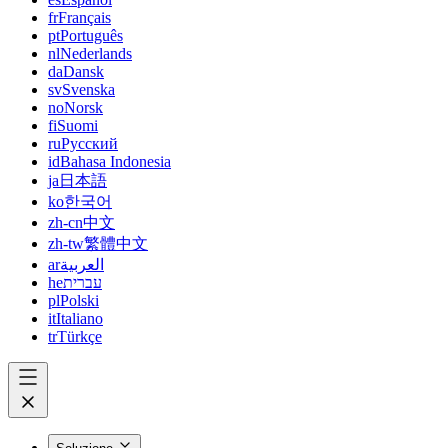
fr
Français
pt
Português
nl
Nederlands
da
Dansk
sv
Svenska
no
Norsk
fi
Suomi
ru
Русский
id
Bahasa Indonesia
ja
日本語
ko
한국어
zh-cn
中文
zh-tw
繁體中文
ar
العربية
he
עברית
pl
Polski
it
Italiano
tr
Türkçe