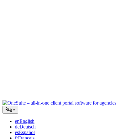
Agenzia creativa
Un unico spazio di lavoro per brief, feedback e fatturazione, così la
tua energia creativa resta sul lavoro.
Consulenza
Proposte, monitoraggio progetti e fatturazione unificati per apparire
professionali quanto i tuoi consigli.
Servizi IT
Gestisci ticket, contratti e portali clienti senza dover collegare una
dozzina di strumenti SaaS.
it
en
English
de
Deutsch
es
Español
fr
Français