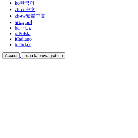
ko
한국어
zh-cn
中文
zh-tw
繁體中文
ar
العربية
he
עברית
pl
Polski
it
Italiano
tr
Türkçe
Accedi
Inizia la prova gratuita
Documentazione
Guide e documenti di aiuto
Affiliazione
Collabora e guadagna insieme
Integrazioni