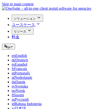
Skip to main content
ソリューション
ユースケース
リソース
料金
ja
en
English
de
Deutsch
es
Español
fr
Français
pt
Português
nl
Nederlands
da
Dansk
sv
Svenska
no
Norsk
fi
Suomi
ru
Русский
id
Bahasa Indonesia
ja
日本語