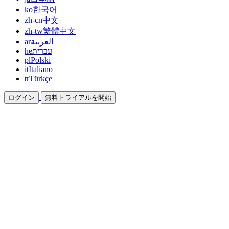
ko
한국어
zh-cn
中文
zh-tw
繁體中文
ar
العربية
he
עברית
pl
Polski
it
Italiano
tr
Türkçe
ログイン
無料トライアルを開始
ドキュメント
ガイドとヘルプドキュメント
アフィリエイト
パートナーになって一緒に稼ぐ
統合