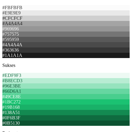
#FBFBFB
#E9E9E9
#CFCFCF
#A4A4A4
#969696
#757575
#595959
#4A4A4A
#363636
#1A1A1A
Sukses
#EDF9F3
#B8ECD3
#96E3BE
#66D6A1
#49CE8E
#1BC272
#19B168
#138A51
#0F6B3F
#0B5130