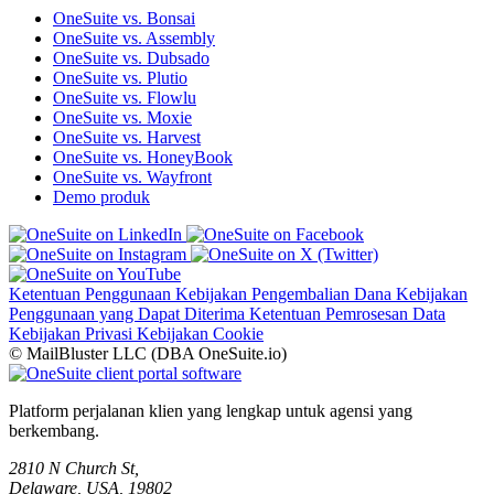
OneSuite vs. Bonsai
OneSuite vs. Assembly
OneSuite vs. Dubsado
OneSuite vs. Plutio
OneSuite vs. Flowlu
OneSuite vs. Moxie
OneSuite vs. Harvest
OneSuite vs. HoneyBook
OneSuite vs. Wayfront
Demo produk
Ketentuan Penggunaan
Kebijakan Pengembalian Dana
Kebijakan
Penggunaan yang Dapat Diterima
Ketentuan Pemrosesan Data
Kebijakan Privasi
Kebijakan Cookie
© MailBluster LLC (DBA OneSuite.io)
Platform perjalanan klien yang lengkap untuk agensi yang
berkembang.
2810 N Church St,
Delaware, USA, 19802