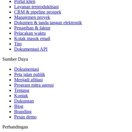
Portal klien
Layanan terproduktisasi
CRM & pipeline prospek
Manajemen proyek
Dokumen & tanda tangan elektronik
Penagihan & faktur
Pelacakan waktu
Kotak masuk email
Tim
Dokumentasi API
Sumber Daya
Dokumentasi
Peta jalan publik
Menjadi afiliasi
Program mitra agensi
Tentang
Kontak
Dukungan
Blog
Branding
Pesan demo
Perbandingan