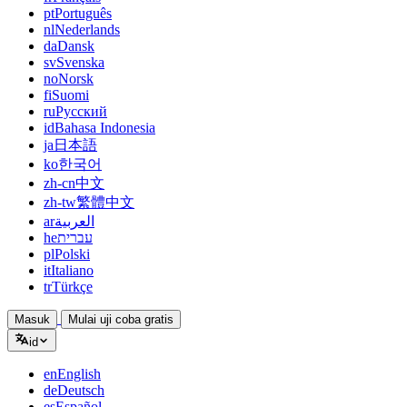
pt
Português
nl
Nederlands
da
Dansk
sv
Svenska
no
Norsk
fi
Suomi
ru
Русский
id
Bahasa Indonesia
ja
日本語
ko
한국어
zh-cn
中文
zh-tw
繁體中文
ar
العربية
he
עברית
pl
Polski
it
Italiano
tr
Türkçe
Masuk
Mulai uji coba gratis
id
en
English
de
Deutsch
es
Español