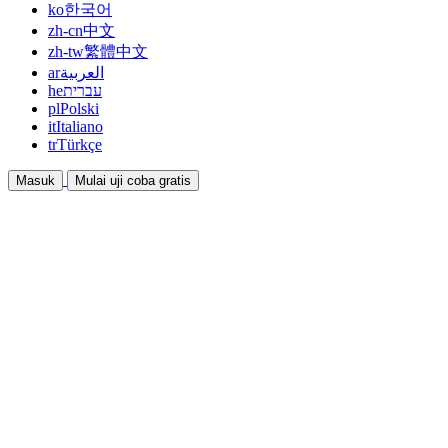
ko
한국어
zh-cn
中文
zh-tw
繁體中文
ar
العربية
he
עברית
pl
Polski
it
Italiano
tr
Türkçe
Masuk
Mulai uji coba gratis
Dokumentasi
Panduan dan dokumen bantuan
Afiliasi
Bermitra dan dapatkan penghasilan bersama
Integrasi