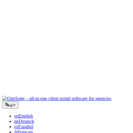
Agensi Kreatif
Satu ruang kerja untuk brief, umpan balik, dan penagihan sehingga
energi kreatif Anda tetap pada pekerjaan.
Konsultasi
Proposal, pelacakan proyek, dan faktur terpadu sehingga Anda
terlihat seprofesional saran Anda.
Layanan TI
Kelola tiket, retainer, dan portal klien tanpa harus menggabungkan
selusin alat SaaS.
id
en
English
de
Deutsch
es
Español
fr
Français