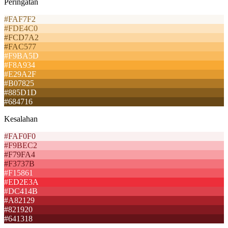
Peringatan
#FAF7F2
#FDE4C0
#FCD7A2
#FAC577
#F9BA5D
#F8A934
#E29A2F
#B07825
#885D1D
#684716
Kesalahan
#FAF0F0
#F9BEC2
#F79FA4
#F3737B
#F15861
#ED2E3A
#DC414B
#A82129
#821920
#641318