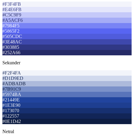
#F3F4FB
#E4E6FB
#C5C9F9
#A5ACF6
#7984F5
#5865F2
#505CDC
#3E48AC
#303885
#252A66
Sekunder
#F2F4FA
#D1D9ED
#ADBADB
#7B91C9
#5974BA
#21449E
#1E3E90
#173070
#122557
#0E1D42
Netral