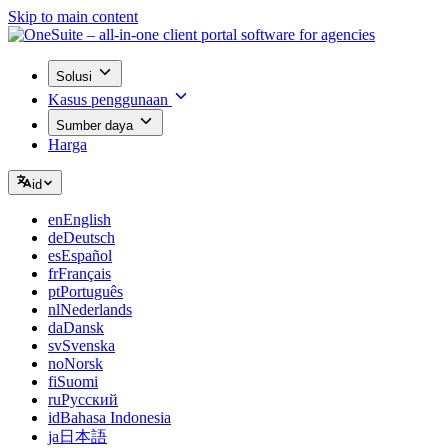
Skip to main content
Solusi
Kasus penggunaan
Sumber daya
Harga
id
en
English
de
Deutsch
es
Español
fr
Français
pt
Português
nl
Nederlands
da
Dansk
sv
Svenska
no
Norsk
fi
Suomi
ru
Русский
id
Bahasa Indonesia
ja
日本語