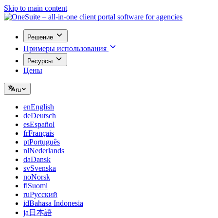
Skip to main content
Решение
Примеры использования
Ресурсы
Цены
ru
en
English
de
Deutsch
es
Español
fr
Français
pt
Português
nl
Nederlands
da
Dansk
sv
Svenska
no
Norsk
fi
Suomi
ru
Русский
id
Bahasa Indonesia
ja
日本語