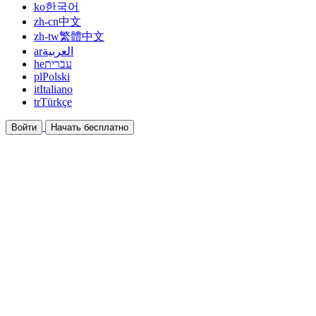
ko
한국어
zh-cn
中文
zh-tw
繁體中文
ar
العربية
he
עברית
pl
Polski
it
Italiano
tr
Türkçe
Войти
Начать бесплатно
Документация
Руководства и справочные документы
Партнёрская программа
Станьте партнёром и зарабатывайте вместе
Интеграции