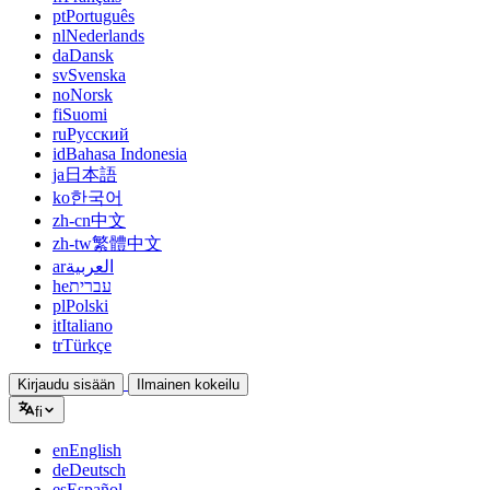
pt
Português
nl
Nederlands
da
Dansk
sv
Svenska
no
Norsk
fi
Suomi
ru
Русский
id
Bahasa Indonesia
ja
日本語
ko
한국어
zh-cn
中文
zh-tw
繁體中文
ar
العربية
he
עברית
pl
Polski
it
Italiano
tr
Türkçe
Kirjaudu sisään
Ilmainen kokeilu
fi
en
English
de
Deutsch
es
Español