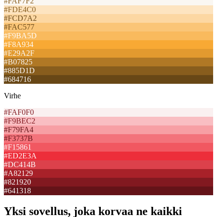
#FAF7F2
#FDE4C0
#FCD7A2
#FAC577
#F9BA5D
#F8A934
#E29A2F
#B07825
#885D1D
#684716
Virhe
#FAF0F0
#F9BEC2
#F79FA4
#F3737B
#F15861
#ED2E3A
#DC414B
#A82129
#821920
#641318
Yksi sovellus, joka korvaa ne kaikki