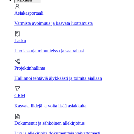
Ratkaisu
Asiakasportaali
Varmista avoimuus ja kasvata luottamusta
Lasku
Luo laskuja minuuteissa ja saa rahasi
Projektinhallinta
Hallinnoi tehtäviä älykkäästi ja toimita ajallaan
CRM
Kasvata liidejä ja voita lisää asiakkaita
Dokumentit ja sähköinen allekirjoitus
Luo ja allekirjoita dokumentteja vaivattomasti