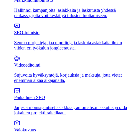
Markkinointitoimisto
Hallinnoi kampanjoita, asiakkaita ja laskutusta yhdessä
paikassa, jotta voit keskittyä tulosten tuottamiseen.
SEO-toimisto
Seuraa projekteja, jaa raportteja ja laskuta asiakkaita ilman
viiden eri työkalun jongleerausta.
Videoeditointi
Sujuvoita hyväksyntöjä, korjauksia ja maksuja, jotta vietät
enemmän aikaa aikajanalla.
Paikallinen SEO
Järjestä monisijaintiset asiakkaat, automatisoi laskutus ja pidä
jokainen projekti raiteillaan.
Valokuvaus