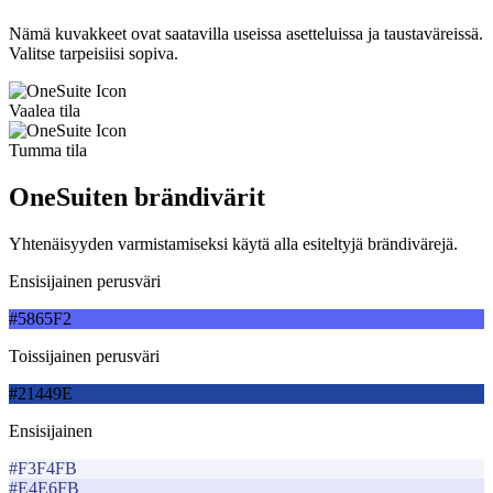
Nämä kuvakkeet ovat saatavilla useissa asetteluissa ja taustaväreissä.
Valitse tarpeisiisi sopiva.
Vaalea tila
Tumma tila
OneSuiten brändivärit
Yhtenäisyyden varmistamiseksi käytä alla esiteltyjä brändivärejä.
Ensisijainen perusväri
#5865F2
Toissijainen perusväri
#21449E
Ensisijainen
#F3F4FB
#E4E6FB