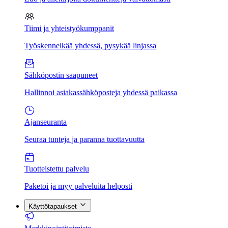
Tiimi ja yhteistyökumppanit
Työskennelkää yhdessä, pysykää linjassa
Sähköpostin saapuneet
Hallinnoi asiakassähköposteja yhdessä paikassa
Ajanseuranta
Seuraa tunteja ja paranna tuottavuutta
Tuotteistettu palvelu
Paketoi ja myy palveluita helposti
Käyttötapaukset