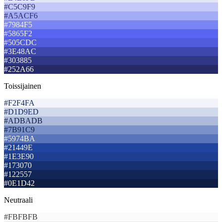
#C5C9F9
#A5ACF6
#7984F5
#5865F2
#505CDC
#3E48AC
#303885
#252A66
Toissijainen
#F2F4FA
#D1D9ED
#ADBADB
#7B91C9
#5974BA
#21449E
#1E3E90
#173070
#122557
#0E1D42
Neutraali
#FBFBFB