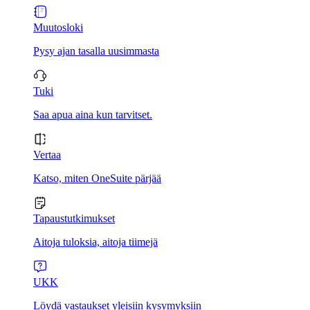
Muutosloki
Pysy ajan tasalla uusimmasta
Tuki
Saa apua aina kun tarvitset.
Vertaa
Katso, miten OneSuite pärjää
Tapaustutkimukset
Aitoja tuloksia, aitoja tiimejä
UKK
Löydä vastaukset yleisiin kysymyksiin