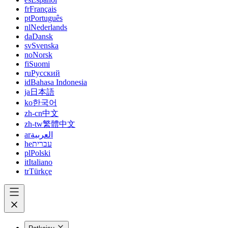
fr
Français
pt
Português
nl
Nederlands
da
Dansk
sv
Svenska
no
Norsk
fi
Suomi
ru
Русский
id
Bahasa Indonesia
ja
日本語
ko
한국어
zh-cn
中文
zh-tw
繁體中文
ar
العربية
he
עברית
pl
Polski
it
Italiano
tr
Türkçe