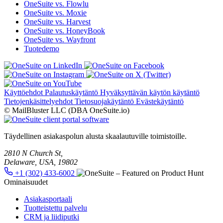
OneSuite vs. Flowlu
OneSuite vs. Moxie
OneSuite vs. Harvest
OneSuite vs. HoneyBook
OneSuite vs. Wayfront
Tuotedemo
Käyttöehdot
Palautuskäytäntö
Hyväksyttävän käytön käytäntö
Tietojenkäsittelyehdot
Tietosuojakäytäntö
Evästekäytäntö
© MailBluster LLC (DBA OneSuite.io)
Täydellinen asiakaspolun alusta skaalautuville toimistoille.
2810 N Church St,
Delaware, USA, 19802
+1 (302) 433-6002
Ominaisuudet
Asiakasportaali
Tuotteistettu palvelu
CRM ja liidiputki