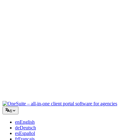
Luova toimisto
Yksi työtila briiffeille, palautteille ja laskutukselle, jotta luova
energiasi pysyy työssä.
Konsultointi
Tarjoukset, projektien seuranta ja laskutus yhdistettynä, jotta näytät
yhtä ammattimaiselta kuin neuvosi.
IT-palvelut
Hallinnoi tikettejä, retainereita ja asiakasportaaleja ilman tusinaa
SaaS-työkalua teipattuna yhteen.
fi
en
English
de
Deutsch
es
Español
fr
Français