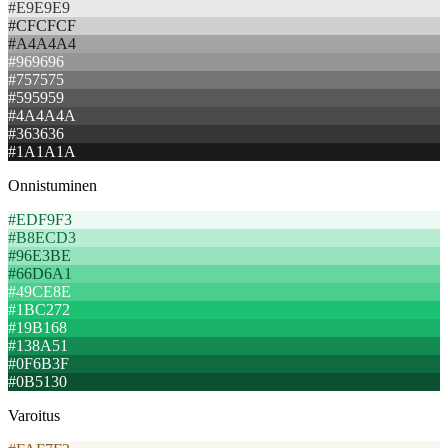
#E9E9E9
#CFCFCF
#A4A4A4
#969696
#757575
#595959
#4A4A4A
#363636
#1A1A1A
Onnistuminen
#EDF9F3
#B8ECD3
#96E3BE
#66D6A1
#49CE8E
#1BC272
#19B168
#138A51
#0F6B3F
#0B5130
Varoitus