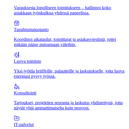
Varauksesta lopulliseen toimitukseen – hallinnoi koko
asiakkaan työnkulkua yhdessä paneelissa.
Tapahtumatuotanto
Koordinoi aikataulut, toimittajat ja asiakasviestintä, jottei
mikään pääse putoamaan väleihin.
Luova toimisto
Yksi työtila briiffeille, palautteille ja laskutukselle, jotta luova
energiasi pysyy työssä.
Konsultointi
Tarjoukset, projektien seuranta ja laskutus yhdistettynä, jotta
näytät yhtä ammattimaiselta kuin neuvosi.
IT-palvelut