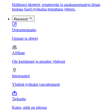
Hallinnoi tikettejä, retainereita ja asiakasportaaleja ilman
tusinaa SaaS-työkalua teipattuna yhteen.
Resurssit
Dokumentaatio
Oppaat ja ohjeet
Affiliate
Ole kumppani ja ansaitse yhdessä
Integraatiot
Yhdistä työkalut vaivattomasti
Tiekartta
Katso, mitä on tulossa