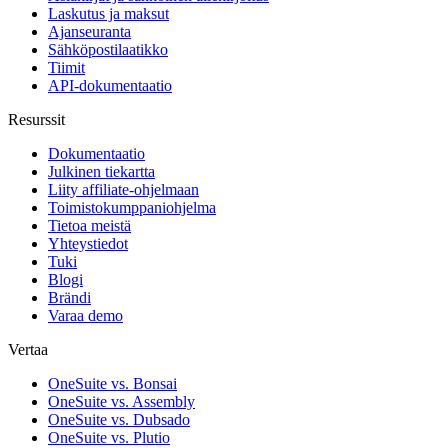
Laskutus ja maksut
Ajanseuranta
Sähköpostilaatikko
Tiimit
API-dokumentaatio
Resurssit
Dokumentaatio
Julkinen tiekartta
Liity affiliate-ohjelmaan
Toimistokumppaniohjelma
Tietoa meistä
Yhteystiedot
Tuki
Blogi
Brändi
Varaa demo
Vertaa
OneSuite vs. Bonsai
OneSuite vs. Assembly
OneSuite vs. Dubsado
OneSuite vs. Plutio