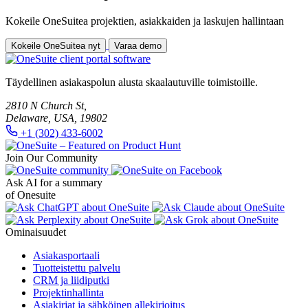
Kokeile OneSuitea projektien, asiakkaiden ja laskujen hallintaan
Kokeile OneSuitea nyt
Varaa demo
Täydellinen asiakaspolun alusta skaalautuville toimistoille.
2810 N Church St,
Delaware, USA, 19802
+1 (302) 433-6002
Join Our Community
Ask AI for a summary
of Onesuite
Ominaisuudet
Asiakasportaali
Tuotteistettu palvelu
CRM ja liidiputki
Projektinhallinta
Asiakirjat ja sähköinen allekirjoitus