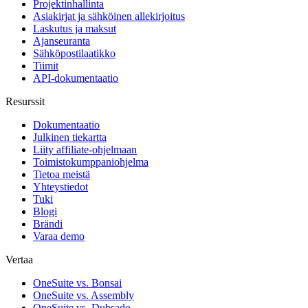
Projektinhallinta
Asiakirjat ja sähköinen allekirjoitus
Laskutus ja maksut
Ajanseuranta
Sähköpostilaatikko
Tiimit
API-dokumentaatio
Resurssit
Dokumentaatio
Julkinen tiekartta
Liity affiliate-ohjelmaan
Toimistokumppaniohjelma
Tietoa meistä
Yhteystiedot
Tuki
Blogi
Brändi
Varaa demo
Vertaa
OneSuite vs. Bonsai
OneSuite vs. Assembly
OneSuite vs. Dubsado