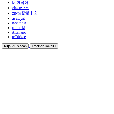
ko
한국어
zh-cn
中文
zh-tw
繁體中文
ar
العربية
he
עברית
pl
Polski
it
Italiano
tr
Türkçe
Kirjaudu sisään
Ilmainen kokeilu
Dokumentaatio
Oppaat ja ohjeet
Affiliate
Ole kumppani ja ansaitse yhdessä
Integraatiot