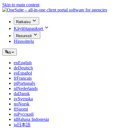
Skip to main content
Ratkaisu
Käyttötapaukset
Resurssit
Hinnoittelu
fi
en
English
de
Deutsch
es
Español
fr
Français
pt
Português
nl
Nederlands
da
Dansk
sv
Svenska
no
Norsk
fi
Suomi
ru
Русский
id
Bahasa Indonesia
ja
日本語