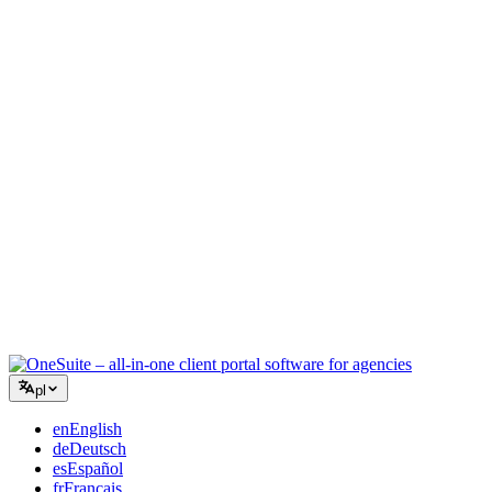
Agencja kreatywna
Jedna przestrzeń robocza na briefy, feedback i rozliczenia, aby
Twoja twórcza energia skupiła się na pracy.
Konsulting
Oferty, śledzenie projektów i fakturowanie w jednym, abyś
wyglądał tak profesjonalnie jak Twoje porady.
Usługi IT
Zarządzaj zgłoszeniami, umowami i portalami klientów bez łączenia
kilkunastu narzędzi SaaS.
pl
en
English
de
Deutsch
es
Español
fr
Français