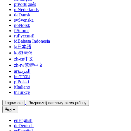
pt
Português
nl
Nederlands
da
Dansk
sv
Svenska
no
Norsk
fi
Suomi
ru
Русский
id
Bahasa Indonesia
ja
日本語
ko
한국어
zh-cn
中文
zh-tw
繁體中文
ar
العربية
he
עברית
pl
Polski
it
Italiano
tr
Türkçe
Logowanie
Rozpocznij darmowy okres próbny
pl
en
English
de
Deutsch
es
Español