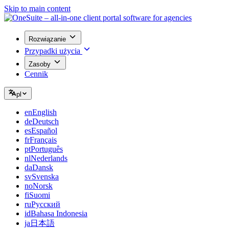
Skip to main content
Rozwiązanie
Przypadki użycia
Zasoby
Cennik
pl
en
English
de
Deutsch
es
Español
fr
Français
pt
Português
nl
Nederlands
da
Dansk
sv
Svenska
no
Norsk
fi
Suomi
ru
Русский
id
Bahasa Indonesia
ja
日本語