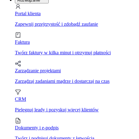
Rozwiązanie
Portal klienta
Zapewnij przejrzystość i zdobądź zaufanie
Faktura
Twórz faktury w kilka minut i otrzymuj płatności
Zarządzanie projektami
Zarządzaj zadaniami mądrze i dostarczaj na czas
CRM
Pielęgnuj leady i pozyskuj więcej klientów
Dokumenty i e-podpis
Twórz i podpisuj dokumenty z łatwością