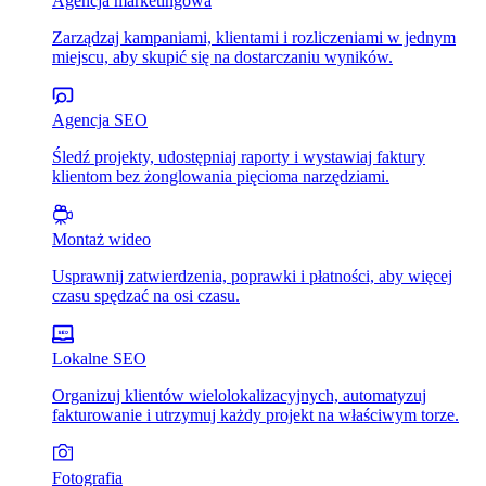
Agencja marketingowa
Zarządzaj kampaniami, klientami i rozliczeniami w jednym
miejscu, aby skupić się na dostarczaniu wyników.
Agencja SEO
Śledź projekty, udostępniaj raporty i wystawiaj faktury
klientom bez żonglowania pięcioma narzędziami.
Montaż wideo
Usprawnij zatwierdzenia, poprawki i płatności, aby więcej
czasu spędzać na osi czasu.
Lokalne SEO
Organizuj klientów wielolokalizacyjnych, automatyzuj
fakturowanie i utrzymuj każdy projekt na właściwym torze.
Fotografia