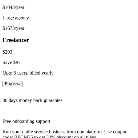
$
1043
/year
Large agency
$
1673
/year
Freelancer
$
203
Save $
87
Upto 5 users
,
billed yearly
Buy now
30 days money back guarantee
Free onboarding support
Run your entire service business from one platform. Use coupon
code:
BFCM25
to get
30% discount
on all plans.