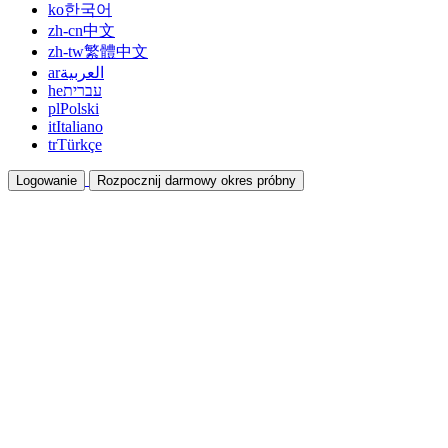
ko
한국어
zh-cn
中文
zh-tw
繁體中文
ar
العربية
he
עברית
pl
Polski
it
Italiano
tr
Türkçe
Logowanie
Rozpocznij darmowy okres próbny
Dokumentacja
Przewodniki i dokumenty pomocy
Program partnerski
Współpracuj i zarabiaj razem
Integracje