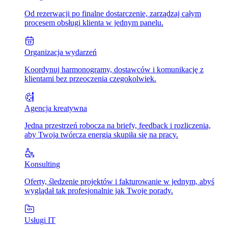
Od rezerwacji po finalne dostarczenie, zarządzaj całym
procesem obsługi klienta w jednym panelu.
Organizacja wydarzeń
Koordynuj harmonogramy, dostawców i komunikację z
klientami bez przeoczenia czegokolwiek.
Agencja kreatywna
Jedna przestrzeń robocza na briefy, feedback i rozliczenia,
aby Twoja twórcza energia skupiła się na pracy.
Konsulting
Oferty, śledzenie projektów i fakturowanie w jednym, abyś
wyglądał tak profesjonalnie jak Twoje porady.
Usługi IT