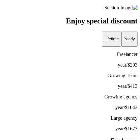
Enjoy special discount
Lifetime
Yearly
Freelancer
/year
$
203
Growing Team
/year
$
413
Growing agency
/year
$
1043
Large agency
/year
$
1673