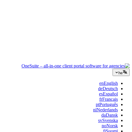
ייעוץ
הצעות, מעקב פרויקטים וחיוב מאוחדים כדי שתיראו מקצועיים כמו
הייעוץ שלכם.
שירותי IT
נהלו טיקטים, ריטיינרים ופורטלי לקוחות בלי לחבר תריסר כלי SaaS
בסלוטייפ.
he
en
English
de
Deutsch
es
Español
fr
Français
pt
Português
nl
Nederlands
da
Dansk
sv
Svenska
no
Norsk
fi
Suomi