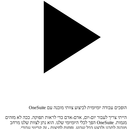
הופכים עבודה יומיומית לביצוע צוותי מובנה עם OneSuite
הייתי צריך לעבור יום-יום, אדם-אדם כדי לראות תפוקה. ככה לא מזהים
מגמות. OneSuite הפך לכלי היומיומי שלנו. הוא נתן לצוות שלנו מרחב
מובנה לתכנן ולבצע בכל שבוע. ופחות לחיצות - זה קריטי עבורי.