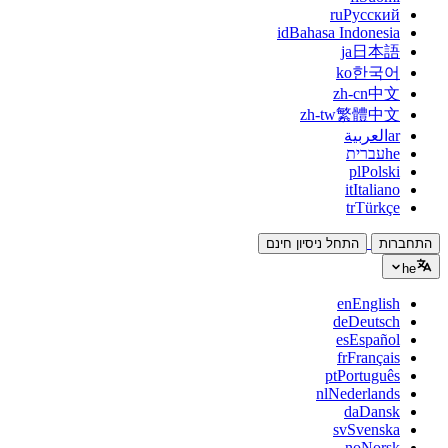
ru
Русский
id
Bahasa Indonesia
ja
日本語
ko
한국어
zh-cn
中文
zh-tw
繁體中文
ar
العربية
he
עברית
pl
Polski
it
Italiano
tr
Türkçe
התחברות
התחל ניסיון חינם
he
en
English
de
Deutsch
es
Español
fr
Français
pt
Português
nl
Nederlands
da
Dansk
sv
Svenska
no
Norsk