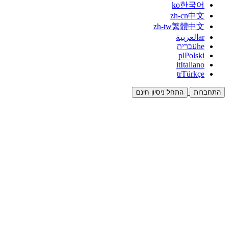
ko
한국어
zh-cn
中文
zh-tw
繁體中文
ar
العربية
he
עברית
pl
Polski
it
Italiano
tr
Türkçe
התחברות
התחל ניסיון חינם
תיעוד
מדריכים ומסמכי עזרה
שותפים
שותפו והרוויחו יחד
אינטגרציות