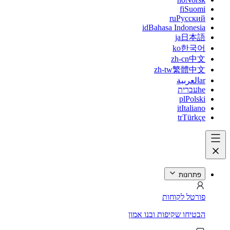
fi
Suomi
ru
Русский
id
Bahasa Indonesia
ja
日本語
ko
한국어
zh-cn
中文
zh-tw
繁體中文
ar
العربية
he
עברית
pl
Polski
it
Italiano
tr
Türkçe
פתרונות
פורטל לקוחות
הבטיחו שקיפות ובנו אמון