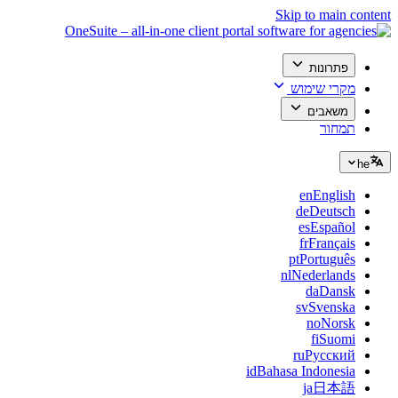
Skip to main content
פתרונות
מקרי שימוש
משאבים
תמחור
he
en
English
de
Deutsch
es
Español
fr
Français
pt
Português
nl
Nederlands
da
Dansk
sv
Svenska
no
Norsk
fi
Suomi
ru
Русский
id
Bahasa Indonesia
ja
日本語