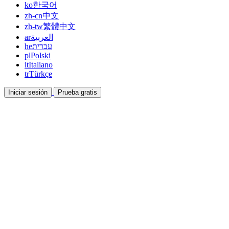
ko
한국어
zh-cn
中文
zh-tw
繁體中文
ar
العربية
he
עברית
pl
Polski
it
Italiano
tr
Türkçe
Iniciar sesión
Prueba gratis
Documentación
Guías y documentos de ayuda
Afiliados
Colabora y gana con nosotros
Integraciones