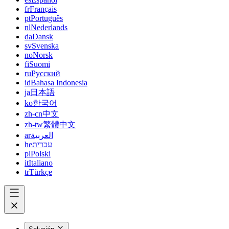
fr
Français
pt
Português
nl
Nederlands
da
Dansk
sv
Svenska
no
Norsk
fi
Suomi
ru
Русский
id
Bahasa Indonesia
ja
日本語
ko
한국어
zh-cn
中文
zh-tw
繁體中文
ar
العربية
he
עברית
pl
Polski
it
Italiano
tr
Türkçe