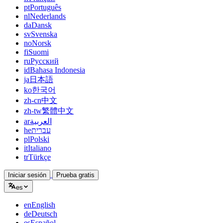
pt
Português
nl
Nederlands
da
Dansk
sv
Svenska
no
Norsk
fi
Suomi
ru
Русский
id
Bahasa Indonesia
ja
日本語
ko
한국어
zh-cn
中文
zh-tw
繁體中文
ar
العربية
he
עברית
pl
Polski
it
Italiano
tr
Türkçe
Iniciar sesión
Prueba gratis
es
en
English
de
Deutsch
es
Español