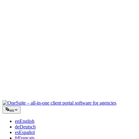
Agencia creativa
Un único espacio para briefs, feedback y facturación, para que tu
energía creativa siga en el trabajo.
Consultoría
Propuestas, seguimiento de proyectos y facturación unificados para
que parezcas tan profesional como tu asesoramiento.
Servicios de TI
Gestiona tickets, iguala mensual y portales de cliente sin pegar con
cinta una docena de SaaS.
es
en
English
de
Deutsch
es
Español
fr
Français