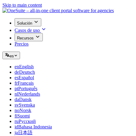
Skip to main content
Solución
Casos de uso
Recursos
Precios
es
en
English
de
Deutsch
es
Español
fr
Français
pt
Português
nl
Nederlands
da
Dansk
sv
Svenska
no
Norsk
fi
Suomi
ru
Русский
id
Bahasa Indonesia
ja
日本語